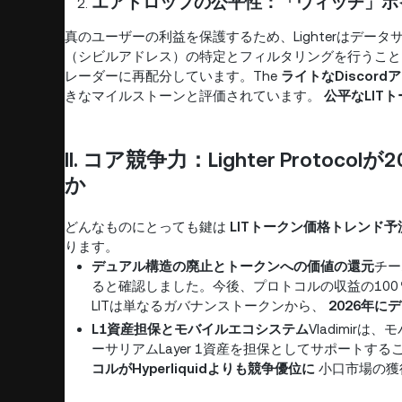
エアドロップの公平性：「ウィッチ」ポ
真のユーザーの利益を保護するため、Lighterはデ
（シビルアドレス）の特定とフィルタリングを行うこと
レーダーに再配分しています。The
ライトなDiscor
きなマイルストーンと評価されています。
公平なLIT
II. コア競争力：Lighter Proto
か
どんなものにとっても鍵は
LITトークン価格トレンド予
ります。
デュアル構造の廃止とトークンへの価値の還元
チー
ると確認しました。今後、プロトコルの収益の100
LITは単なるガバナンストークンから、
2026年
L1資産担保とモバイルエコシステム
Vladimi
ーサリアムLayer 1資産を担保としてサポート
コルがHyperliquidよりも競争優位に
小口市場の獲