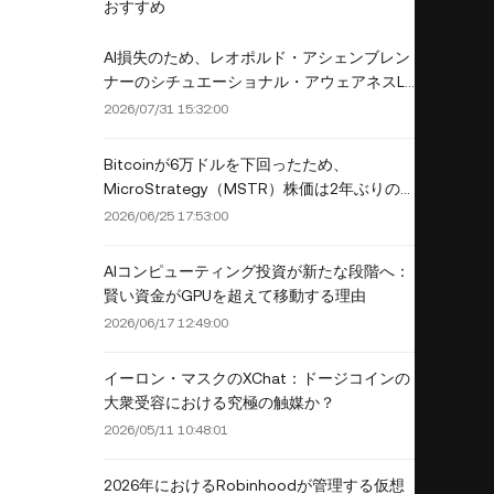
おすすめ
AI損失のため、レオポルド・アシェンブレン
ナーのシチュエーショナル・アウェアネスLP
がシタデルに保有するすべての公開株式ポー
2026/07/31 15:32:00
トフォリオを売却せざるを得なくなった理由
Bitcoinが6万ドルを下回ったため、
MicroStrategy（MSTR）株価は2年ぶりの
安値となる10％下落
2026/06/25 17:53:00
AIコンピューティング投資が新たな段階へ：
賢い資金がGPUを超えて移動する理由
2026/06/17 12:49:00
イーロン・マスクのXChat：ドージコインの
大衆受容における究極の触媒か？
2026/05/11 10:48:01
2026年におけるRobinhoodが管理する仮想