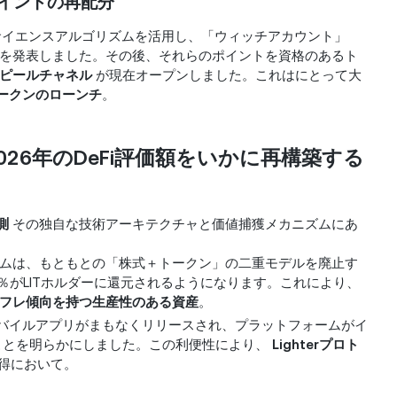
イントの再配分
ータサイエンスアルゴリズムを活用し、「ウィッチアカウント」
を発表しました。その後、それらのポイントを資格のあるト
dアピールチャネル
が現在オープンしました。これはにとって大
トークンのローンチ
。
colが2026年のDeFi評価額をいかに再構築する
測
その独自な技術アーキテクチャと価値捕獲メカニズムにあ
ムは、もともとの「株式＋トークン」の二重モデルを廃止す
％がLITホルダーに還元されるようになります。これにより、
にデフレ傾向を持つ生産性のある資産
。
rは、モバイルアプリがまもなくリリースされ、プラットフォームがイ
することを明らかにしました。この利便性により、
Lighterプロト
得において。