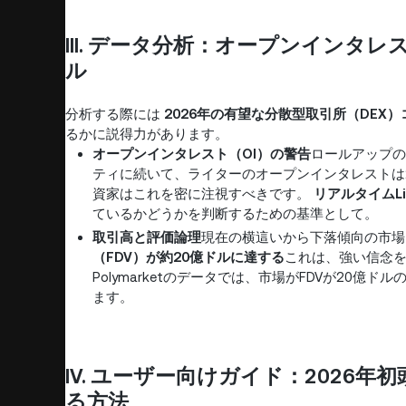
III. データ分析：オープンインタ
ル
分析する際には
2026年の有望な分散型取引所（DEX）
るかに説得力があります。
オープンインタレスト（OI）の警告
ロールアップの
ティに続いて、ライターのオープンインタレストは
資家はこれを密に注視すべきです。
リアルタイムLi
ているかどうかを判断するための基準として。
取引高と評価論理
現在の横這いから下落傾向の市
（FDV）が約20億ドルに達する
これは、強い信念
Polymarketのデータでは、市場がFDVが20
ます。
IV. ユーザー向けガイド：2026
る方法