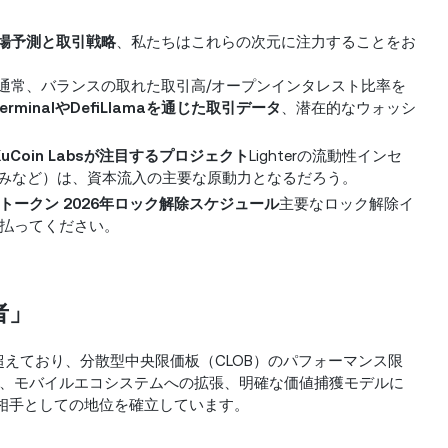
上場予測と取引戦略
、私たちはこれらの次元に注力することをお
通常、バランスの取れた取引高/オープンインタレスト比率を
 TerminalやDefiLlamaを通じた取引データ
、潜在的なウォッシ
KuCoin Labsが注目するプロジェクト
Lighterの流動性インセ
組みなど）は、資本流入の主要な原動力となるだろう。
ITトークン 2026年ロック解除スケジュール
主要なロック解除イ
払ってください。
者」
実装を超えており、分散型中央限価板（CLOB）のパフォーマンス限
、モバイルエコシステムへの拡張、明確な価値捕獲モデルに
競争相手としての地位を確立しています。