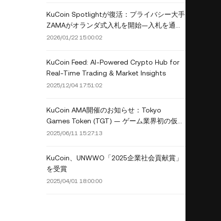
KuCoin Spotlightが復活：プライバシー大手
ZAMAがオランダ式入札を開始—入札を通じ
て割当を確保する方法は？
2026/01/22 15:00:02
KuCoin Feed: AI-Powered Crypto Hub for
Real-Time Trading & Market Insights
2025/12/04 17:51:02
KuCoin AMA開催のお知らせ：Tokyo
Games Token (TGT) — ゲーム業界初の仮想
通貨エンターテインメントIPプロジェクトの
2025/06/11 15:27:13
ご紹介
KuCoin、UNWWO「2025企業社会貢献賞」
を受賞
2025/04/01 18:00:00