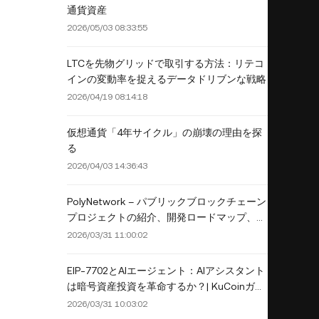
通貨資産
2026/05/03 08:33:55
LTCを先物グリッドで取引する方法：リテコ
インの変動率を捉えるデータドリブンな戦略
2026/04/19 08:14:18
仮想通貨「4年サイクル」の崩壊の理由を探
る
2026/04/03 14:36:43
PolyNetwork – パブリックブロックチェーン
プロジェクトの紹介、開発ロードマップ、エ
コシステム構成
2026/03/31 11:00:02
EIP-7702とAIエージェント：AIアシスタント
は暗号資産投資を革命するか？| KuCoinガイ
ド
2026/03/31 10:03:02