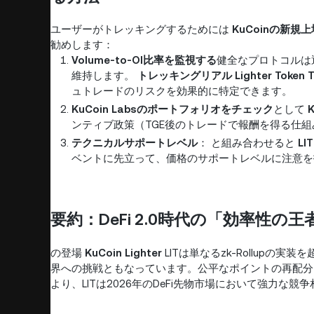
ユーザーがトレッキングするためには
KuCoinの新規
勧めします：
Volume-to-OI比率を監視する
健全なプロトコルは
維持します。
トレッキングリアル
Lighter
Token
ュトレードのリスクを効果的に特定できます。
KuCoin Labsのポートフォリオをチェック
として
ンティブ政策（TGE後のトレードで報酬を得る仕
テクニカルサポートレベル
： と組み合わせると
L
ベントに先立って、価格のサポートレベルに注意を
要約：DeFi 2.0時代の「効率性の王
の登場
KuCoin Lighter
LITは単なるzk-Rollupの
界への挑戦ともなっています。公平なポイントの再配分
より、LITは2026年のDeFi先物市場において強力な