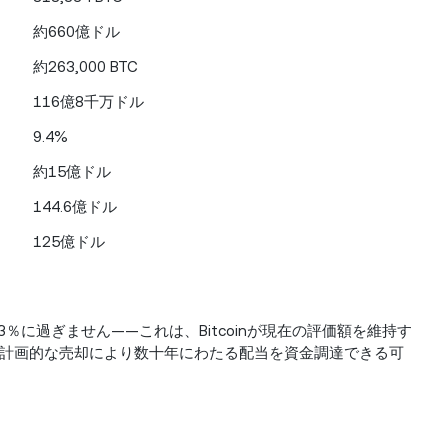
約660億ドル
約263,000 BTC
116億8千万ドル
9.4%
約15億ドル
144.6億ドル
125億ドル
3％に過ぎません——これは、Bitcoinが現在の評価額を維持す
計画的な売却により数十年にわたる配当を資金調達できる可