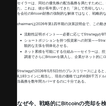
セイラーは、同社の優先株の配当義務を満たすために、保
た。これは、彼が長年貫いてきた「決して売却しない」
を会社のBitcoin財務の強制的な解体ではなく、戦略
chairmanは2026年第1四半期の決算説明会で、この
流動性証明ポイント——必要に応じてStrategy
ショートポジションを持つ投資家への対策——Str
観的な主張を弱体化させる。
ネット累積を可能にする仕組み——セイラーは、控え
調達でさらにBitcoinを購入し、企業がネット的
Strategyの2026年5月5日付のプレスリリースによる
8,183コインに相当し、現在の価格では約6億6千万
当義務を数年間カバーするのに十分である。
なぜ今、戦略的にBitcoinの売却