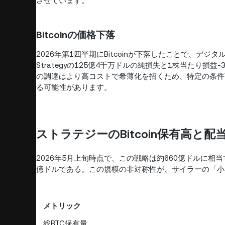
させています。
Bitcoinの価格下落
2026年第1四半期にBitcoinが下落したことで、デ
Strategyの125億4千万ドルの純損失と1株当たり損
の調達はより高コストで希薄化を招くため、特定の条件
る可能性があります。
ストラテジーのBitcoin保有高と
2026年5月上旬時点で、この戦略は約660億ドルに相当す
億ドルである。この規模の非対称性が、サイラーの「小
メトリック
総BTC保有量