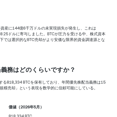
ジタル資産に144億6千万ドルの未実現損失が発生し、これは
益-38.25ドルに寄与しました。BTCが圧力を受ける中、株式資本
下では選択的なBTC売却がより安価な限界的資金調達源とな
配当義務はどのくらいですか？
る818,334 BTCを保有しており、年間優先株配当義務は15
規模売却」という表現を数学的に信頼可能にしている。
価値（2026年5月）
818,334 BTC