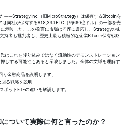
egy Inc.（旧MicroStrategy）は保有するBitcoinを
同社が保有する818,334 BTC（約660億ドル）の一部を売
示唆した。この発言に市場は即座に反応し、Strategyの株
た。支持者も批判者も、歴史上最も積極的な企業Bitcoin保有戦略
イラー氏はこれを降り込みではなく流動性のデモンストレーション
入を後押しする可能性もあると示唆しました。全体の文脈を理解す
回り金融商品を説明します、
Tを上回る戦略を説明
スポットETFの違いを解説します。
の売却について実際に何と言ったのか？