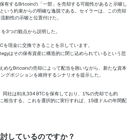
有するBitcoinの「一部」を売却する可能性があると示唆し
という約束からの明確な逸脱である。セイラーは、この売却
的な流動性の示唆と位置付けた。
動きを3つの観点から説明した。
がBTCを現金に交換できることを示しています。
ategyはその保有資産に構造的に閉じ込められているという悲
めなBitcoinの売却によって配当を賄いながら、新たな資本
にロングポジションを維持するシナリオを提示した。
と、同社は818,334 BTCを保有しており、1%の売却でも約
ドルに相当する。これを選択的に実行すれば、15億ドルの年間配
を検討しているのですか？