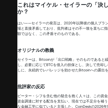
これはマイケル・セイラーの「決して
か？
はい——セイラーの発言は、2020年以降彼の個人ブ
場と直接矛盾しており、批判者はその不一致を直ちに指
額ではなく、この矛盾そのものである。
オリジナルの教義
セイラーは、Bitcoinが「出口戦略」そのものであると
し、必要に応じてBTCを借入の担保とし、決して売却
しに、永続的でレバレッジを効かせたBitcoinへの露
批評家の反応
ピーター・シフを含む他の疑念を抱く人々は、この資金
資金調達に対する配当を支払い、現在では不足分を補う
な金融工学に似ていると主張した。CoinDeskの20