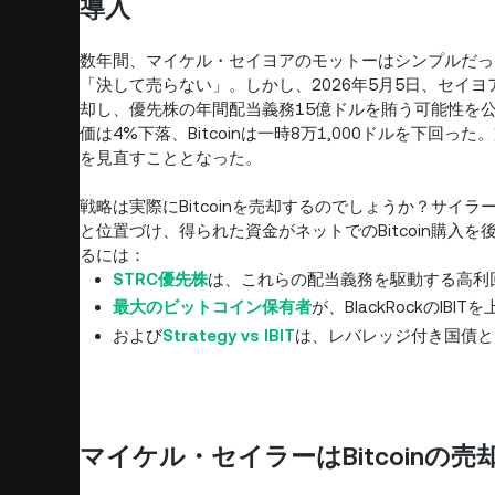
導入
数年間、マイケル・セイヨアのモットーはシンプルだった——Strat
「決して売らない」。しかし、2026年5月5日、セイヨアは
却し、優先株の年間配当義務15億ドルを賄う可能性を公に
価は4%下落、Bitcoinは一時8万1,000ドルを下回っ
を見直すこととなった。
戦略は実際にBitcoinを売却するのでしょうか？サ
と位置づけ、得られた資金がネットでのBitcoin購
るには：
STRC優先株
は、これらの配当義務を駆動する高利
最大のビットコイン保有者
が、BlackRockのIBI
および
Strategy vs IBIT
は、レバレッジ付き国債と
マイケル・セイラーはBitcoin