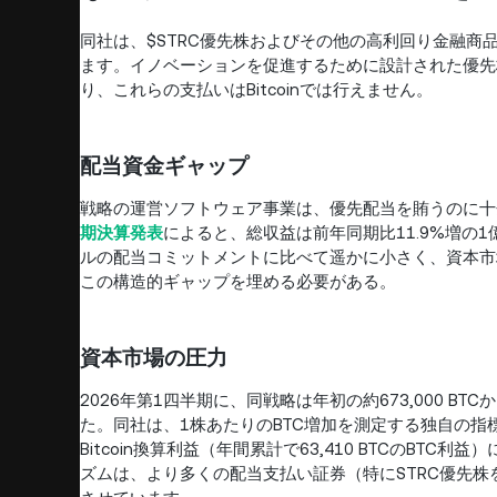
同社は、$STRC優先株およびその他の高利回り金融商品
ます。イノベーションを促進するために設計された優先
り、これらの支払いはBitcoinでは行えません。
配当資金ギャップ
戦略の運営ソフトウェア事業は、優先配当を賄うのに十
期決算発表
によると、総収益は前年同期比11.9%増の1
ルの配当コミットメントに比べて遥かに小さく、資本市
この構造的ギャップを埋める必要がある。
資本市場の圧力
2026年第1四半期に、同戦略は年初の約673,000 BTC
た。同社は、1株あたりのBTC増加を測定する独自の指標
Bitcoin換算利益（年間累計で63,410 BTCのB
ズムは、より多くの配当支払い証券（特にSTRC優先