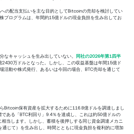
への配当支払いを主な目的としてBitcoinの売却を検討してい
株プログラムは、年間約15億ドルの現金負担を生み出してお
分なキャッシュを生み出していない。
同社の2026年第1四半
億2430万ドルとなった。しかし、この収益基盤は年間15億ド
場活動や株式発行、あるいは今回の場合、BTC売却を通じて
からBitcoin保有資産を拡大するために116.8億ドルを調達しまし
である「BTC利回り」9.4％を達成し、これは約50億ドルの
TC利益）に相当します。しかし、蓄積を後押しする同じ資金調達メカニ
株を通じて）を生み出し、時間とともに現金負担を複利的に増加