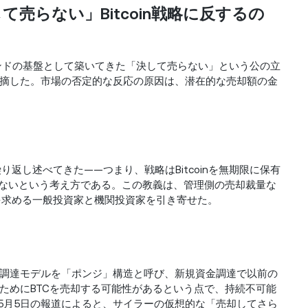
売らない」Bitcoin戦略に反するの
ランドの基盤として築いてきた「決して売らない」という公の立
摘した。市場の否定的な反応の原因は、潜在的な売却額の金
繰り返し述べてきた——つまり、戦略はBitcoinを無期限に保有
しないという考え方である。この教義は、管理側の売却裁量な
出を求める一般投資家と機関投資家を引き寄せた。
調達モデルを「ポンジ」構造と呼び、新規資金調達で以前の
ためにBTCを売却する可能性があるという点で、持続不可能
26年5月5日の報道によると、サイラーの仮想的な「売却してさら