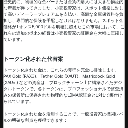
歴史的に、物理的な金バーまたは金貨の購入には大きな物流的
な摩擦が伴ってきました。小売投資家は、スポット価格に対し
て高いディーラープレミアムを支払い、高額な金庫保管料を負
担し、専門的な保険を手配しなければなりません。スポット金
価格が1オンス5,000ドルを明確に超えたこの市場において、こ
れらの追加の従来の経費は小売投資家の証拠金を大幅に圧縮し
ています。
トークン化された代替案
トークン化された金は、これらの障壁を完全に排除します。
PAX Gold (PAXG)、Tether Gold (XAUT)、Matrixdock Gold
(XAUm) などの資産は、ブロックチェーン上に構築されたデジ
タルトークンで、各トークンは、プロフェッショナルで監査済
みの保管所に保存された物理的なLBMA認証金と1対1で裏付け
られています。
トークン化された金を活用することで、一般投資家は機関レベ
ルの明確な利点を獲得できます：