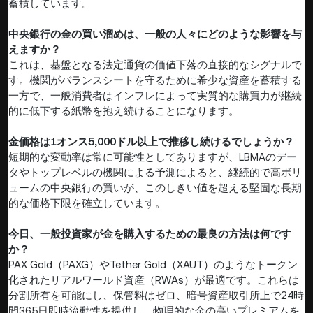
蓄積しています。
中央銀行の金の買い溜めは、一般の人々にどのような影響を与
えますか？
これは、基盤となる法定通貨の価値下落の直接的なシグナルで
す。機関がバランスシートを守るために希少な資産を蓄積する
一方で、一般消費者はインフレによって実質的な購買力が継続
的に低下する紙幣を抱え続けることになります。
金価格は1オンス5,000ドル以上で推移し続けるでしょうか？
短期的な変動率は常に可能性としてありますが、LBMAのデー
タやトップレベルの機関による予測によると、継続的で高ボリ
ュームの中央銀行の買いが、このしきい値を超える堅固な長期
的な価格下限を確立しています。
今日、一般投資家が金を購入するための最良の方法は何です
か？
PAX Gold（PAXG）やTether Gold（XAUT）のようなトークン
化されたリアルワールド資産（RWAs）が最適です。これらは
分割所有を可能にし、保管料はゼロ、暗号資産取引所上で24時
間365日即時流動性を提供し、物理的な金の高いプレミアムを