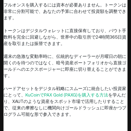
フルオンスを購入するには資本が必要ありません。トークンは
非常に分割可能で、あなたの予算に合わせて投資額を調整でき
ます。
トークンはデジタルウォレットに直接保有しており、バウト手
数料を完全に回避しながら、世界中の取引所で24時間365日資
産を取引または振替できます。
週末の急激な変動率時に、伝統的なディーラーが月曜日の朝に
開くのを待つのではなく、暗号資産ポートフォリオから直接ゴ
ールドへのエクスポージャーに即座に切り替えることができま
す。
ハードアセットをデジタル戦略にスムーズに統合したい投資家
にとって、
KuCoinでPAX Gold (PAXG)を購入する方法
を学んだ
り、XAUTのような資産をスポット市場で活用したりすること
で、従来の摩擦なしに機関向けゴールドラッシュに即座かつプ
ログラム可能な形で参入できます。