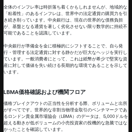
全体のインフレ率は時折落ち着くかもしれませんが、地域的な
「粘着性」のあるインフレは、世界中の法定通貨の購買力を引
き続き削っています。中央銀行は、現在の世界的な債務負担
が、基盤となる通貨を著しく劣化させない限り数学的に持続不
可能であることを認識しています。
中央銀行が準備金を金に積極的にシフトすることで、自ら発
行・管理する法定通貨に対する静かだが巨大なヘッジを実行し
ています。一般消費者にとって、これは紙幣が希少で堅実な資
産に対して価値を失い続ける長期的な環境であることを示して
います。
LBMA価格確認および機関フロア
価格ブレイクアウトの正当性を分析する際、ボリュームと出所
がすべてです。世界的な非割当物理金取引のベンチマークであ
るロンドン貴金属市場協会（LBMA）のデータは、5,000ドルを
超える動きが低ボリュームの小売投資家の投機的な急騰ではな
かったことを確認しています。