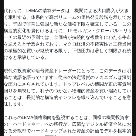
代わりに、LBMAの清算データは、機関による大口購入が大き
く牽引する、体系的で高ボリュームの価格発見段階を示してお
り、堅固で非常に強固な新たな価格下限を確立している。この
構造的変化を裏付けるように、J.P.モルガン・グローバル・リサ
ーチの最近の予測では、金価格が持続的な複数年にわたる牛市
を迎えると予想されており、マクロ経済の不確実性と主権当局
の積極的な買いが継続する限り、下値圧力は著しく制限され続
けると示唆している。
現代の投資家や暗号資産トレーダーにとって、このデータは明
確な物語を語っています：従来の法定通貨のメカニズムは深刻
な圧力にさらされています。トップレベルの機関が正の実質利
回りを無視して、利子のつかない物理的資産を買い溜めしてい
ることは、長期的な構造的インフレを織り込んでいることを意
味します。
これらのLBMA価格動向を監視することは、同様の機関投資家
の「ハードマネー」への移行が、広範なデジタル経済全体にお
ける分散型でハードキャップされた資産の評価モデルを根本的