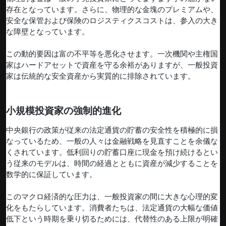
存在となっています。さらに、物理的な金塊のプレミアムや、
安全な保管および保険のロジスティクスコストは、参入の大き
な障壁となっています。
この動的要因は富の不平等を悪化させます。一次機関や主権国
家はハードアセットで資産を守る余裕がありますが、一般投資
家は伝統的な安全資産から実質的に排除されています。
小規模投資家の強制的進化
中央銀行の政策が従来の法定通貨の貯蓄の安全性を積極的に損
なっているため、一般の人々は金融戦略を見直すことを余儀な
くされています。低利回りの貯蓄口座に現金を預け続けるとい
う従来のモデルは、時間の経過とともに資産が減少することを
数学的に保証しています。
このマクロ経済的な圧力は、一般投資家の間に大きな心理的変
化をもたらしています。消費者たちは、法定通貨の大幅な価値
低下という時期を乗り切るためには、代替性のある上限が明確