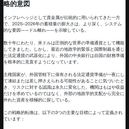
略的意図
インフレヘッジとして貴金属が伝統的に用いられてきた一方
で、2025–2026年の蓄積量の膨大さは、より深く、システム
的な要因——ドル離れ——を示唆している。
数十年にわたり、米ドルは圧倒的な世界の準備通貨として機能
してきました。しかし、最近の地政学的緊張と国際制裁を通じ
た法定通貨の武器化により、外国の中央銀行は自国の財務準備
を根本的に見直すようになっています。
主権国家が、外国管轄下に保有される法定通貨準備が一夜にし
て凍結または差し押さえられる可能性があることに気づいたと
き、リスクに対する認識は永久に変化した。機関はもはや収益
だけを求めているのではなく、外部の地政学的支配から完全に
外れた資産を積極的に探している。
この戦略的転換は、以下の3つの主要な目標によって定義され
ています：