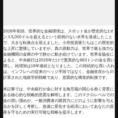
2026年初頭、世界的な金融環境は、スポット金が歴史的な1オ
ンス5,000ドルを超えるという前例のない水準を達成したこと
で、大きな転換点を迎えました。小売投資家たちはこの歴史的
な上昇に驚嘆していますが、真の原動力は、世界で最も強力な
金融機関の金庫の中で静かに動き続けています。世界金協会に
よると、中央銀行は2025年だけで驚異的な863トンの金を買い
増し、純増加は16年連続となりました。この持続的な買い入れ
は、インフレへの従来のヘッジ手段ではなく、金融依存からの
計算された地政学的戦略であり、意図的な構造的転換です。
本記事では、中央銀行が金に対する無尽蔵の関心を抱く背景に
ある核心的な戦略的意図を解明します。このマクロレベルでの
金の買い溜めが、一般消費者の購買力にどのように影響を与え
るかを詳しく考察し、急速に変化する経済においてあなたの資
産を守るための実行可能な戦略を提示します。