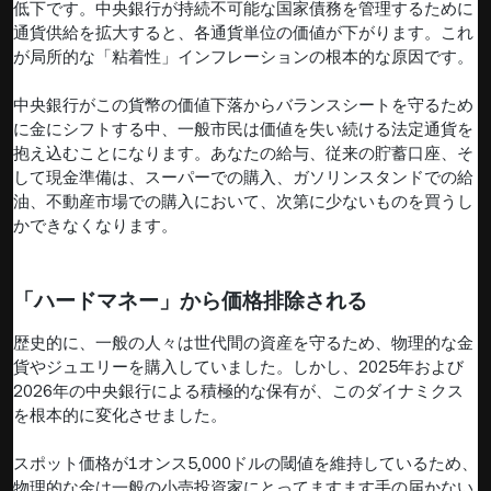
低下です。中央銀行が持続不可能な国家債務を管理するために
通貨供給を拡大すると、各通貨単位の価値が下がります。これ
が局所的な「粘着性」インフレーションの根本的な原因です。
中央銀行がこの貨幣の価値下落からバランスシートを守るため
に金にシフトする中、一般市民は価値を失い続ける法定通貨を
抱え込むことになります。あなたの給与、従来の貯蓄口座、そ
して現金準備は、スーパーでの購入、ガソリンスタンドでの給
油、不動産市場での購入において、次第に少ないものを買うし
かできなくなります。
「ハードマネー」から価格排除される
歴史的に、一般の人々は世代間の資産を守るため、物理的な金
貨やジュエリーを購入していました。しかし、2025年および
2026年の中央銀行による積極的な保有が、このダイナミクス
を根本的に変化させました。
スポット価格が1オンス5,000ドルの閾値を維持しているため、
物理的な金は一般の小売投資家にとってますます手の届かない