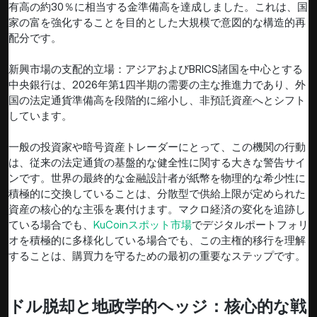
有高の約30％に相当する金準備高を達成しました。これは、国
家の富を強化することを目的とした大規模で意図的な構造的再
配分です。
新興市場の支配的立場：アジアおよびBRICS諸国を中心とする
中央銀行は、2026年第1四半期の需要の主な推進力であり、外
国の法定通貨準備高を段階的に縮小し、非預託資産へとシフト
しています。
一般の投資家や暗号資産トレーダーにとって、この機関の行動
は、従来の法定通貨の基盤的な健全性に関する大きな警告サイ
ンです。世界の最終的な金融設計者が紙幣を物理的な希少性に
積極的に交換していることは、分散型で供給上限が定められた
資産の核心的な主張を裏付けます。マクロ経済の変化を追跡し
ている場合でも、
KuCoinスポット市場
でデジタルポートフォリ
オを積極的に多様化している場合でも、この主権的移行を理解
することは、購買力を守るための最初の重要なステップです。
ドル脱却と地政学的ヘッジ：核心的な戦