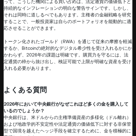
って、こうした機関による買い占めは、法定通貨の価値低下と
持続的なインフレーションの明白な警告サインです。しかし、
それは同時に道しるべでもあります。主権者の金融戦略を研究
することで、一般投資家は自らのポートフォリオを能動的に適
応させることができます。
トークン化されたゴールド（RWA）を通じて従来の摩擦を軽減
するか、Bitcoinの絶対的なデジタル希少性を受け入れるかにか
かわらず、2026年の課題は明確です。購買力を守るには、法
定通貨の枠から抜け出し、検証可能で上限が明確な資産を受け
入れる必要があります。
よくある質問
2026年において中央銀行がなぜこれほど多くの金を購入して
いるのでしょうか？
中央銀行は、米ドルからの主権準備資産の多様化（ドル離れ）
および地政学的不安定性や法定通貨の価値低下に対する非保管
型で国境を越えたヘッジ手段を確立するために、金を積極的に