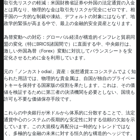
取引先リスクの軽減：米国財務省証券や外国の法定通貨の入金
とは異なり、物理的な金は取引先リスクが完全にゼロです。相
手国の一方的な制裁や凍結、デフォルトの対象にはならず、地
政学的緊張が高まる中で、最上の金融的安全資産となります。
為替変動への対応：グローバル経済が構造的インフレと貿易同
盟の変化（特にBRICS諸国間で）に直面する中、中央銀行は、
激しい外国為替（Forex）変動に対抗してバランスシートを安
定化させるために金を利用しています。
元の「ノンカストodial」資産：仮想通貨エコシステムでよく知
られた用語では、物理的な貴金属は、自国が独自のプライベー
トキーを保持する国家版の役割を果たします。これは、その価
値を検証するために第三者の決済機関を必要としない、国境も
許可も不要な価値保存手段です。
これらの中央銀行が米ドルから体系的に分散することで、法定
通貨中心のシステムの長期的な安定性に対する信頼の欠如を示
しています。この大規模な再配分は一時的なトレンドではな
く、多極的な金融の未来に対する恒久的な構造的ヘッジです。