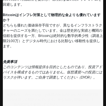
回避します。
Bitcoinはインフレ対策として物理的な金よりも優れています
か？
どちらも優れた価値保存手段ですが、異なるインフラストラク
チャーのニーズを満たしています。金は歴史的な実績と機関の
信頼を提供する一方、Bitcoinは絶対的な数学的希少性（調達上
限2100万）とデジタル時代における比類ない移動性を提供し
ます。
免責事項
このコンテンツは情報提供を目的としたものであり、投資アド
バイスを構成するものではありません。仮想通貨への投資には
リスクが伴います。ご自身で調査してください（DYOR）。
免責事項:
このページは、お客様の便宜のためにAI技術(GPT活
用)を使用して翻訳されています。最も正確な情報について
は、元の英語版を参照してください。