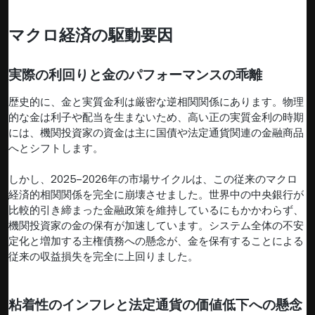
マクロ経済の駆動要因
実際の利回りと金のパフォーマンスの乖離
歴史的に、金と実質金利は厳密な逆相関関係にあります。物理
的な金は利子や配当を生まないため、高い正の実質金利の時期
には、機関投資家の資金は主に国債や法定通貨関連の金融商品
へとシフトします。
しかし、2025–2026年の市場サイクルは、この従来のマクロ
経済的相関関係を完全に崩壊させました。世界中の中央銀行が
比較的引き締まった金融政策を維持しているにもかかわらず、
機関投資家の金の保有が加速しています。システム全体の不安
定化と増加する主権債務への懸念が、金を保有することによる
従来の収益損失を完全に上回りました。
粘着性のインフレと法定通貨の価値低下への懸念