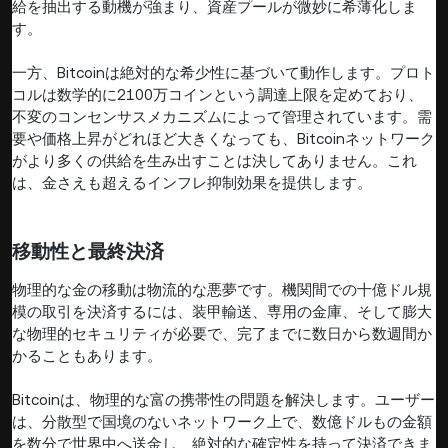
給を抽出する動機が強まり、資産プールが微妙に希薄化しま
す。
一方、Bitcoinは絶対的な希少性に基づいて動作します。プロト
コルは数学的に2100万コインという調達上限を定めており、
不変のコンセンサスメカニズムによって管理されています。需
要や価格上昇がどれほど大きくなっても、Bitcoinネットワーク
がより多くの供給を生み出すことは決してありません。これ
は、金さえも超えるインフレ抑制効果を提供します。
移動性と最終決済
物理的な金の移動は物流的な悪夢です。機関間での十億ドル規
模の取引を決済するには、装甲輸送、専用の金庫、そして膨大
な物理的セキュリティが必要で、完了までに数日から数週間か
かることもあります。
Bitcoinは、物理的な富の携帯性の問題を解決します。ユーザー
は、分散型で国境のないネットワーク上で、数億ドルもの金額
を数分で世界中へ送金し、絶対的な確定性を持って決済できま