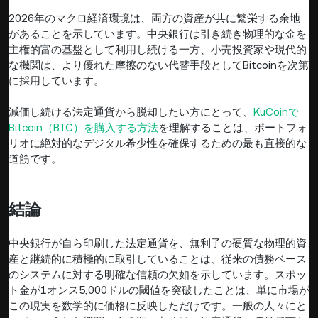
2026年のマクロ経済環境は、両方の資産が共に繁栄する余地
があることを示しています。中央銀行は引き続き物理的な金を
主権的富の基盤として利用し続ける一方、小売投資家や現代的
な機関は、より優れた摩擦のない代替手段としてBitcoinを次第
に採用しています。
減価し続ける法定通貨から脱却したい方にとって、
KuCoinで
Bitcoin（BTC）を購入する方法
を理解することは、ポートフォ
リオに絶対的なデジタル希少性を確保するための最も直接的な
道筋です。
結論
中央銀行が自ら印刷した法定通貨を、無利子の硬質な物理的資
産と継続的に積極的に取引していることは、従来の債務ベース
のシステムに対する明確な信頼の欠如を示しています。スポッ
ト金が1オンス5,000ドルの閾値を突破したことは、単に市場が
この現実を数学的に価格に反映しただけです。一般の人々にと