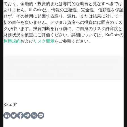
ており、金融的・投資的または専門的な助言と見なすべきでは
ありません。KuCoinは、情報の正確性、完全性、信頼性を保証
せず、その使用に起因する誤り、漏れ、または結果に対して一
切の責任を負いません。デジタル資産への投資には固有のリス
クが伴います。投資判断を行う前に、ご自身のリスク許容度と
財務状況を慎重にご評価ください。詳細については、KuCoinの
利用規約
および
リスク開示
をご参照ください。
免責事項:
このページは、お客様の便宜のためにAI技術(GPT活
用)を使用して翻訳されています。最も正確な情報について
は、元の英語版を参照してください。
シェア