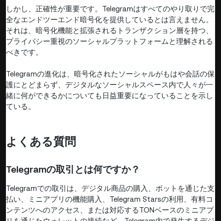
しかし、正確性が重要です。Telegramはすべてのやり取りで完
全なエンドツーエンド暗号化を提供しているとは言えません。
それは、暗号化機能と拡張されるトランザクション層を持つ、
プライバシー重視のソーシャルプラットフォームと理解される
べきです。
Telegramの進化は、暗号化されたソーシャルがもはや会話の保
護にとどまらず、デジタルなソーシャルスペース内で人々が一
緒に何ができるかについても日益重要になっていることを示し
ている。
よくある質問
Telegramの取引とは何ですか？
Telegramでの取引は、デジタル商品の購入、ボットを通じた支
払い、ミニアプリの機能購入、Telegram Starsの利用、有料コ
ンテンツへのアクセス、または対応するTONベースのミニアプ
リを通じたウォレットの接続など、Telegram内で発生するデジ