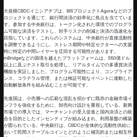
大規模CBDCイニシアチブは、BISプロジェクトAgoraなどのプ
ロジェクトを通じて、銀行間決済の効率化に焦点を当てていま
す。参加する中央銀行は、トークン化された環境でのプログラ
ム可能な決済をテストし、対手リスクの削減と決済の迅速化を
目指しています。これらのシステムは、中央銀行が直接流動性
を調整できるようにし、ストレス期間や特定セクターへの支援
時に特定の中間レイヤーを迂回する可能性があります。
mBridgeなどの国境を越えたプラットフォームは、550億ドル
以上に及ぶテスト取引を処理し、リアルタイムでの多通貨決済
機能を実証しました。プログラム可能性により、コンプライア
ンス、コラテラル管理、または検証可能なイベントに連動した
自動解放条件を組み込むことが可能です。
先進国は、小売層への広範な混乱を招かずに既存の金融市場イ
ンフラを強化するために、卸売向け設計を重視している。新興
市場での導入では、マーチャントの受入促進と国内決済との統
合を目的としたインセンティブが組み込まれ、利用基盤の構築
が図られている。中央銀行は、CBDCが全体的な流動性供給に
おいて民間ステーブルコインとどのように補完的または相互作