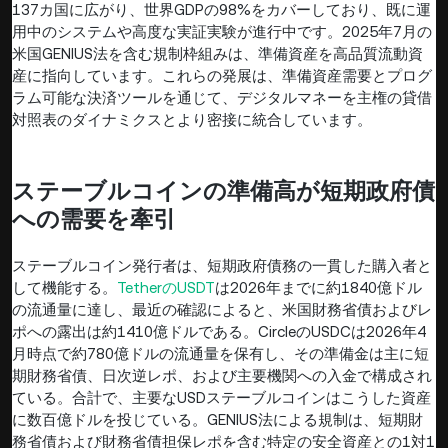
137カ国に広がり、世界GDPの98%をカバーしており、既に運
用中のシステムや高度な実証実験が進行中です。2025年7月の
米国GENIUS法を含む規制枠組みは、準備資産を高品質流動資
産に指向しています。これらの発展は、準備資産需要とプログ
ラム可能な決済ツールを通じて、デジタルマネーを主権の貸借
対照表のダイナミクスとより密接に統合しています。
ステーブルコインの準備高が短期政府債
への需要を牽引
ステーブルコイン発行者は、短期政府債務の一貫した購入者と
して機能する。
TetherのUSDT
は2026年までに約1840億ドル
の流通量に達し、最近の確認によると、米国財務省債およびレ
ポへの露出は約1410億ドルである。CircleのUSDCは2026年4
月時点で約780億ドルの流通量を保有し、その準備金は主に短
期財務省債、日次逆レポ、および主要機関への入金で構成され
ている。合計で、主要なUSDステーブルコインはこうした資産
に数百億ドルを投じている。GENIUS法による規制は、短期財
務省債および財務省債担保レポを含む特定の安全資産との1対1