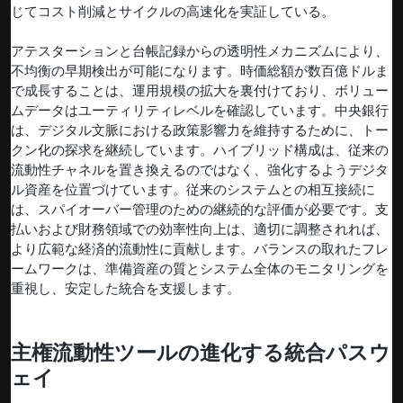
じてコスト削減とサイクルの高速化を実証している。
アテスターションと台帳記録からの透明性メカニズムにより、
不均衡の早期検出が可能になります。時価総額が数百億ドルま
で成長することは、運用規模の拡大を裏付けており、ボリュー
ムデータはユーティリティレベルを確認しています。中央銀行
は、デジタル文脈における政策影響力を維持するために、トー
クン化の探求を継続しています。ハイブリッド構成は、従来の
流動性チャネルを置き換えるのではなく、強化するようデジタ
ル資産を位置づけています。従来のシステムとの相互接続に
は、スパイオーバー管理のための継続的な評価が必要です。支
払いおよび財務領域での効率性向上は、適切に調整されれば、
より広範な経済的流動性に貢献します。バランスの取れたフレ
ームワークは、準備資産の質とシステム全体のモニタリングを
重視し、安定した統合を支援します。
主権流動性ツールの進化する統合パスウ
ェイ