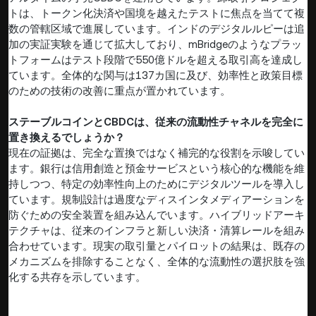
トは、トークン化決済や国境を越えたテストに焦点を当てて複
数の管轄区域で進展しています。インドのデジタルルピーは追
加の実証実験を通じて拡大しており、mBridgeのようなプラッ
トフォームはテスト段階で550億ドルを超える取引高を達成し
ています。全体的な関与は137カ国に及び、効率性と政策目標
のための技術の改善に重点が置かれています。
ステーブルコインとCBDCは、従来の流動性チャネルを完全に
置き換えるでしょうか？
現在の証拠は、完全な置換ではなく補完的な役割を示唆してい
ます。銀行は信用創造と預金サービスという核心的な機能を維
持しつつ、特定の効率性向上のためにデジタルツールを導入し
ています。規制設計は過度なディスインタメディアーションを
防ぐための安全装置を組み込んでいます。ハイブリッドアーキ
テクチャは、従来のインフラと新しい決済・清算レールを組み
合わせています。現実の取引量とパイロットの結果は、既存の
メカニズムを排除することなく、全体的な流動性の選択肢を強
化する共存を示しています。