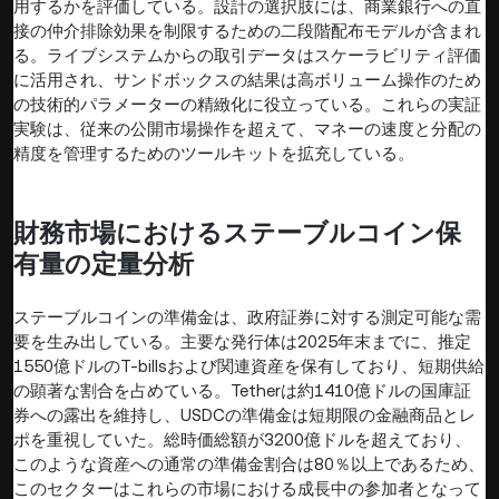
用するかを評価している。設計の選択肢には、商業銀行への直
接の仲介排除効果を制限するための二段階配布モデルが含まれ
る。ライブシステムからの取引データはスケーラビリティ評価
に活用され、サンドボックスの結果は高ボリューム操作のため
の技術的パラメーターの精緻化に役立っている。これらの実証
実験は、従来の公開市場操作を超えて、マネーの速度と分配の
精度を管理するためのツールキットを拡充している。
財務市場におけるステーブルコイン保
有量の定量分析
ステーブルコインの準備金は、政府証券に対する測定可能な需
要を生み出している。主要な発行体は2025年末までに、推定
1550億ドルのT-billsおよび関連資産を保有しており、短期供給
の顕著な割合を占めている。Tetherは約1410億ドルの国庫証
券への露出を維持し、USDCの準備金は短期限の金融商品とレ
ポを重視していた。総時価総額が3200億ドルを超えており、
このような資産への通常の準備金割合は80％以上であるため、
このセクターはこれらの市場における成長中の参加者となって