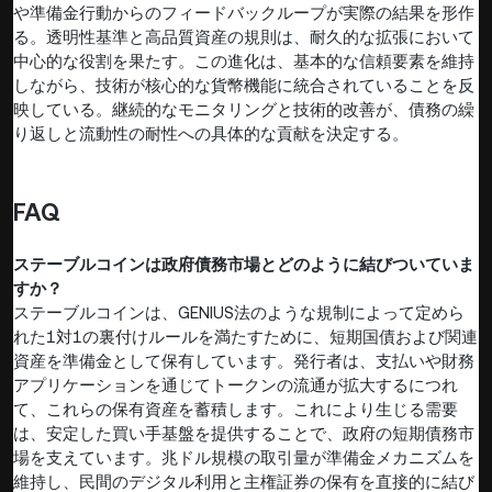
や準備金行動からのフィードバックループが実際の結果を形作
る。透明性基準と高品質資産の規則は、耐久的な拡張において
中心的な役割を果たす。この進化は、基本的な信頼要素を維持
しながら、技術が核心的な貨幣機能に統合されていることを反
映している。継続的なモニタリングと技術的改善が、債務の繰
り返しと流動性の耐性への具体的な貢献を決定する。
FAQ
ステーブルコインは政府債務市場とどのように結びついていま
すか？
ステーブルコインは、GENIUS法のような規制によって定めら
れた1対1の裏付けルールを満たすために、短期国債および関連
資産を準備金として保有しています。発行者は、支払いや財務
アプリケーションを通じてトークンの流通が拡大するにつれ
て、これらの保有資産を蓄積します。これにより生じる需要
は、安定した買い手基盤を提供することで、政府の短期債務市
場を支えています。兆ドル規模の取引量が準備金メカニズムを
維持し、民間のデジタル利用と主権証券の保有を直接的に結び