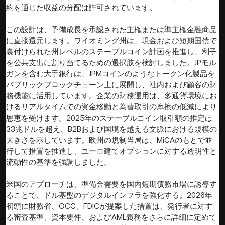
約を通じた収益の分配は許可されています。
この設計は、予備成長を承認された主権または準主権金融商品
に直接還元します。ワイオミング州は、現金および短期国債で
裏付けられた州レベルのステーブルコイン計画を推進し、利子
を公共支出に割り当てるための選択肢を検討しました。JPモル
ガンを含む大手銀行は、JPMコインのようなトークン化製品を
パブリックブロックチェーン上に展開し、社内および顧客の財
務機能に活用しています。企業の財務運用は、多通貨環境にお
けるリアルタイムでの資金移動と為替取引の摩擦の低減により
恩恵を受けます。2025年のステーブルコイン取引額の推定は
33兆ドルを超え、B2Bおよび国境を越える文脈における規模の
大きさを示しています。欧州の規制当局は、MiCAのもとで並
行して措置を推進し、ユーロ建てオプションに対する透明性と
流動性の基準を強調しました。
米国のアプローチは、準備金需要を国内短期債務市場に誘導す
ることで、ドル基盤のデジタルインフラを強化する。2026年
初頭に財務省、OCC、FDICが提案した措置は、発行者に対す
る審査基準、資本要件、およびAML義務をさらに詳細に定めて