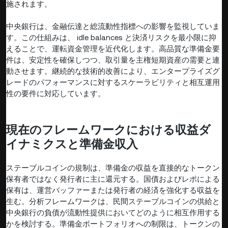
施されます。
中央銀行は、金融伝達と総流動性指標への影響を監視していま
す。この仕組みは、 idle balances と決済リスクを最小限に抑
えることで、運転資金管理を近代化します。高品質な準備金要
件は、安定性を確保しつつ、取引量を主権短期資産の需要と連
動させます。継続的な技術的改善により、エンタープライズグ
レードのパフォーマンスに対するスケーラビリティと相互運用
性の要件に対応しています。
現在のフレームワークにおける収益ダ
イナミクスと準備金収入
ステーブルコインの規制は、準備金の収益を直接的なトークン
保有者ではなく発行者に主に還元する。国債およびレポによる
保有は、運営バッファーまたは発行者の経済を強化する収益を
生む。分析フレームワークは、民間ステーブルコインの供給と
中央銀行の負債が流動性提供においてどのように相互作用する
かを検討する。準備金ポートフォリオへの制限は、トークンの