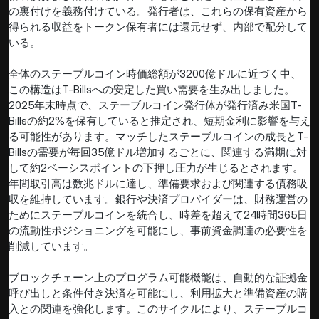
の裏付けを義務付けている。発行者は、これらの保有資産から
得られる収益をトークン保有者には還元せず、内部で配分して
いる。
全体のステーブルコイン時価総額が3200億ドルに近づく中、
この構造はT-Billsへの安定した買い需要を生み出しました。
2025年末時点で、ステーブルコイン発行体が発行済み米国T-
Billsの約2%を保有していると推定され、短期金利に影響を与え
る可能性があります。マッチしたステーブルコインの成長とT-
Billsの需要が毎回35億ドル増加するごとに、関連する満期に対
して約2ベーシスポイントの下押し圧力が生じるとされます。
年間取引高は数兆ドルに達し、準備要求および関連する債務吸
収を維持しています。銀行や決済プロバイダーは、財務運営の
ためにステーブルコインを統合し、時差を超えて24時間365日
の流動性ポジショニングを可能にし、事前資金調達の必要性を
削減しています。
ブロックチェーン上のプログラム可能機能は、自動的な証拠金
呼び出しと条件付き決済を可能にし、利用拡大と準備資産の購
入との関連を強化します。このサイクルにより、ステーブルコ