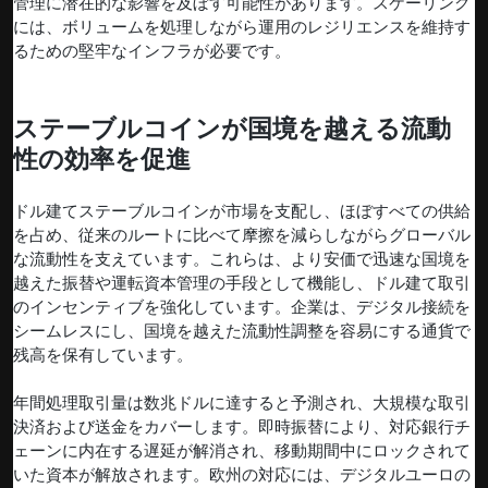
管理に潜在的な影響を及ぼす可能性があります。スケーリング
には、ボリュームを処理しながら運用のレジリエンスを維持す
るための堅牢なインフラが必要です。
ステーブルコインが国境を越える流動
性の効率を促進
ドル建てステーブルコインが市場を支配し、ほぼすべての供給
を占め、従来のルートに比べて摩擦を減らしながらグローバル
な流動性を支えています。これらは、より安価で迅速な国境を
越えた振替や運転資本管理の手段として機能し、ドル建て取引
のインセンティブを強化しています。企業は、デジタル接続を
シームレスにし、国境を越えた流動性調整を容易にする通貨で
残高を保有しています。
年間処理取引量は数兆ドルに達すると予測され、大規模な取引
決済および送金をカバーします。即時振替により、対応銀行チ
ェーンに内在する遅延が解消され、移動期間中にロックされて
いた資本が解放されます。欧州の対応には、デジタルユーロの