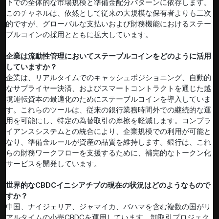
下での全体的な市場規模と準備金配分パターンに依存します。
このチャネルは、依然として従来の大規模な保有者よりも二次
的ですが、グローバルな支払いおよび財務機能におけるステー
ブルコインの採用とともに拡大しています。
企業は流動性管理においてステーブルコインをどのように活用
していますか？
企業は、リアルタイムでのキャッシュポジショニング、自動的
なサプライヤー決済、およびスマートコントラクトを通じた越
境運転資本の最適化のためにステーブルコインを導入していま
す。これらのツールは、従来の銀行業務時間外での継続的な運
用を可能にし、特定の為替取引の摩擦を軽減します。コンプラ
イアンスシステムとの統合により、企業規模での利用が可能と
なり、準備金ルールが資産の品質を維持します。銀行は、これ
らの財務ワークフローを支援するために、補完的なトークン化
サービスを開発しています。
世界的なCBDCイニシアチブの現在の状況はどのようなもので
すか？
中国、ナイジェリア、ジャマイカ、バハマを含む複数の国がリ
アルタイムの小売CBDCを運用しています。卸取引プロジェク