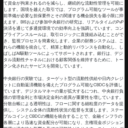
て資金が拘束されるのを減らし、継続的な流動性管理を可能に
します。国境を越えた取引では、プログラム可能なツールが事
前準備が必要な担保要件とその関連する機会損失を最小限に抑
えます。BISおよび参加中央銀行の研究は、リアルタイムのPvP
決済を通じて多通貨環境での効率向上を強調しています。コン
プライアンスルールは、取引ロジックに直接組み込むことがで
き、監視プロセスを簡素化します。企業の財務システムは、こ
れらの機能を統合して、精算と動的リバランスを自動化し、し
ばしばAI駆動ツールによってサポートされます。銀行は、デジ
タル流動性チャネルにおける顧客関係を維持するために、トー
クン化されたサービスを開発しています。
中央銀行の実験では、ターゲット型の流動性供給や日内クレジ
ットに自動返済機能を備えたプログラム可能なCBDCを評価し
ています。デジタルマネーの量が拡大するにつれ、中央銀行負
債の管理金利と市場決定金利の差異が重要性を増しています。
分散台帳による透明性は、フローに関する細粒度のデータを提
供し、システム全体の流動性状況の監督を支援します。ステー
ブルコインとCBDCの機能を統合することで、金融インフラの
各層により迅速な資金配分が可能になり、主権現金ポジション