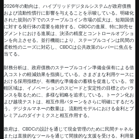
2026年の動向は、ハイブリッドデジタルシステムが政府債務
および流動性慣行に影響を与えることを示唆している。明確化
された規則の下でのステーブルコイン市場の拡大は、短期国債
に対する発行体の需要を維持する。CBDCの進展、特に卸売セ
グメントにおける進展は、決済の精度とコントロールオプショ
ンを向上させる。並行機能により、ステーブルコインは民間の
柔軟性のニーズに対応し、CBDCは公共政策のレバーに焦点を
当てる。
財務分析は、政府債務のステーブルコイン準備金保有による借
入コストの軽減効果を指摘している。さまざまな利用ケースに
おける採用指標が、有機的な準備金の蓄積を促進している。管
轄区域は、イノベーションのスピードと安定性の目標とのバラ
ンスを取るために、多様な戦略を追求している。トークン化お
よび越境テストは、相互作用パターンをさらに明確にするだろ
う。デジタルマネーの数量は、流動性モデルにおける金利とプ
レミアムのダイナミクスと相互作用する。
政府は、CBDCの設計を通じて現金管理のために民間チャネル
または直接的なツールを通じて間接的な支援を受ける。利用量