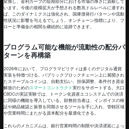
変換し、金利カーブの短期部分における市場の厚さに貢献して
います。今後の規模拡大が予想される数兆ドルレベルに達すれ
ば、このダイナミクスは強化され、国庫債発行パターンや流動
性状況に影響を与えるでしょう。オンチェーン指標により、フ
ローと準備金の相関を継続的に追跡できます。
プログラム可能な機能が流動性の配分パ
ターンを再構築
2026年において、プログラマビリティは多くのデジタル通貨
実装を特徴づける。パブリックブロックチェーン上に展開され
たステーブルコインは、自動支払い、担保調整、条件付き資金
解放のための
スマートコントラクト
実行をサポートする。大口
CBDCの実証実験では、トークン化資産エコシステムでの決済
に同様の機能を導入している。財務担当者は、インボイスの検
証や納品確認と振替を同期させるツールを手に入れ、管轄区域
や営業時間にまたがる資本配分を最適化できる。
これらのメカニズムは、銀行営業時間の制限や決済遅延によっ