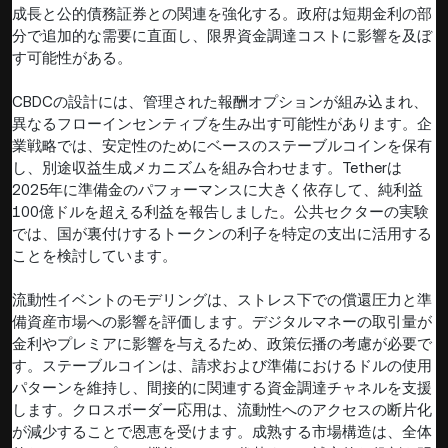
成長と公的債務証券との関連を強化する。政府は短期金利の部
分で追加的な需要に直面し、限界資金調達コストに影響を及ぼ
す可能性がある。
CBDCの設計には、管理された報酬オプションが組み込まれ、
異なるフローインセンティブを生み出す可能性があります。企
業戦略では、安定性のためにベースのステーブルコインを保有
し、別途収益生成メカニズムを組み合わせます。Tetherは
2025年に準備金のパフォーマンスに大きく依存して、純利益
100億ドルを超える利益を報告しました。公共セクターの実験
では、国が裏付けするトークンの利子を特定の支出に活用する
ことを検討しています。
流動性イベントのモデリングは、ストレス下での償還圧力と準
備資産市場への影響を評価します。デジタルマネーの取引量が
金利やプレミアに影響を与えるため、政策伝播の考慮が必要で
す。ステーブルコインは、請求および準備におけるドルの使用
パターンを維持し、間接的に関連する資金調達チャネルを支援
します。クロスボーダー応用は、流動性へのアクセスの断片化
が減少することで恩恵を受けます。成熟する市場構造は、全体