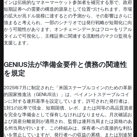
インは伝統的なマネーマーケット参加者を補完する形で、政府
短期証券への需要の構造的源泉として位置づけられます。市場
の拡大が兆ドル規模に達するとの予測から、その影響はさらに
強まると考えられ、一部のシナリオでは発行戦略が短期化に向
かう可能性があります。オンチェーンデータはフローをリアル
タイムで可視化し、主権証券に関連する流動性のマクロ監視を
支援します。
GENIUS法が準備金要件と債務の関連性
を規定
2025年7月に制定された「米国ステーブルコインのための革新
的国家推進法（GENIUS法）」は、ペイメントステーブルコイ
ンに対する連邦基準を設定しています。許可された発行者は、
1対1の比率で現金、短期国債、レポ、または同等の高品質資産
を完全な準備金として保有しなければなりません。月次確認お
よび資産分離規則が適用され、監督は連邦当局または資格のあ
る州当局が行います。この枠組みは、保有者への直接的な利払
いを禁止していますが、発行者への収益の累積、または別途契