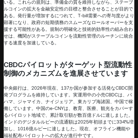
いる。これらの規則は、準備金の質を維持しながら、ステーブ
ルコインの拡大を金融安定性の目標と整合させることが目的で
ある。発行量が増加するにつれて、T-bill需要への寄与度がより
顕著になり、政府の短期債務のスムーズなロールオーバーを支
援する可能性がある。規制の明確化と技術的効率性の組み合わ
せは、機関がステーブルコインを流動性管理のルーチンに統合
する速度を加速している。
CBDCパイロットがターゲット型流動性
制御のメカニズムを進展させています
中央銀行は、2026年現在、137か国が参加する活発なCBDC開
発プログラムを維持しています。実運用中の小売CBDCは、バ
ハマ、ジャマイカ、ナイジェリア、東カリブ海諸国、中国で稼
働しています。中国のe-CNYは、教育、医療、観光をカバーす
るパイロット地域で、累計取引額が数百億ドルに達しました。
インドのデジタルルピーの流通額は2025年初頭までに334%増
加し、1016億ルピーに達しました。現在、オフライン機能や
福祉配布パイロットへの拡大が進行中です。