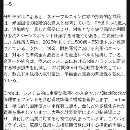
いる。
分析モデルによると、ステーブルコイン供給の持続的な成長
は、米国国債の段階的な購入と相関している。35億ドルの拡大
は、追加的な一貫した需要により、対象となる短期満期の利回
りを約2ベーシスポイント圧縮する可能性がある。主要発行体
による純購入額は、2025年末までに500億～550億ドルと推定
されている。支払い、送金、財務運営における利用パターン
は、対応する準備金を必要とする流通レベルを維持している。
企業への統合は、従来のシステムにおける idle バランスに関連
する機会損失を削減し、24時間365日の流動性を実現してい
る。数兆ドル規模の取引量は、準備金と需要の関連性を強化し
ている。
Circleは、システム的に重要な機関への入金およびBlackRockが
管理するファンドを含む週次準備金構成を報告します。Tether
は、核心的な国庫債とレポ保有に加え、金などの多様化された
資産を保有しています。大手会計事務所による規制確認によ
り、裏付けの品質に対する可視性が高まっています。このパイ
プラインは、広範な採用を主権短期債務に対する構造的需要に