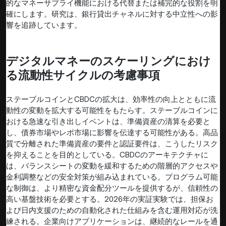
的なマネーサプライ機能における代替または補完的な役割を明
確にします。研究は、銀行貸出チャネルに対する中立性への影
響を追跡しています。
デジタルマネーのスケーリングにおけ
る流動性サイクルの考慮事項
ステーブルコインとCBDCの拡大は、効率性の向上とともに流
動性の変動を拡大する可能性をもたらす。ステーブルコインに
おける急速な引き出しイベントは、準備資産の清算を必要と
し、債券市場やレポ市場に影響を伝達する可能性がある。高品
質で分離された準備資産の要件と認証要件は、こうしたリスク
を抑えることを目的としている。CBDCのアーキテクチャに
は、バランスシートの変動を緩和するための階層的アクセスや
金利調整などの安全対策が組み込まれている。プログラム可能
な制御は、より精密な資金配分ツールを提供するが、信頼性の
高い基盤技術を必要とする。2026年の実証実験では、担保お
よび日内支援のための自動化された仕組みを含む運用対応が洗
練される。企業向けアプリケーションは、継続的なレールを通