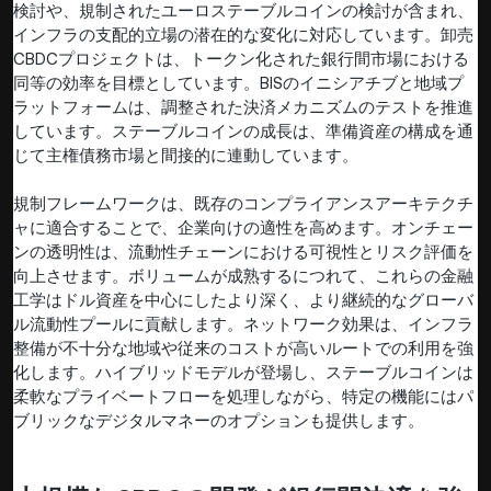
検討や、規制されたユーロステーブルコインの検討が含まれ、
インフラの支配的立場の潜在的な変化に対応しています。卸売
CBDCプロジェクトは、トークン化された銀行間市場における
同等の効率を目標としています。BISのイニシアチブと地域プ
ラットフォームは、調整された決済メカニズムのテストを推進
しています。ステーブルコインの成長は、準備資産の構成を通
じて主権債務市場と間接的に連動しています。
規制フレームワークは、既存のコンプライアンスアーキテクチ
ャに適合することで、企業向けの適性を高めます。オンチェー
ンの透明性は、流動性チェーンにおける可視性とリスク評価を
向上させます。ボリュームが成熟するにつれて、これらの金融
工学はドル資産を中心にしたより深く、より継続的なグローバ
ル流動性プールに貢献します。ネットワーク効果は、インフラ
整備が不十分な地域や従来のコストが高いルートでの利用を強
化します。ハイブリッドモデルが登場し、ステーブルコインは
柔軟なプライベートフローを処理しながら、特定の機能にはパ
ブリックなデジタルマネーのオプションも提供します。