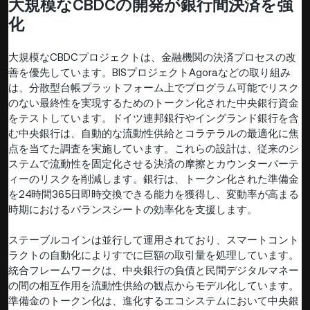
大規模なCBDCの開発が銀行間決済を強
化
大規模なCBDCプロジェクトは、金融機関の決済プロセスの改
善を優先しています。BISプロジェクトAgoraなどの取り組み
は、分散型台帳プラットフォーム上でプログラム可能でリスク
のない最終性を実現するためのトークン化された中央銀行資金
をテストしています。ドイツ連邦銀行やイングランド銀行を含
む中央銀行は、自動的な流動性供給とコラテラルの最適化に焦
点を当てた調査を実施しています。これらの設計は、従来のシ
ステムで流動性を固定化させる決済の摩擦とカウンターパーテ
ィーのリスクを削減します。銀行は、トークン化された準備金
を24時間365日即時交換できる能力を獲得し、変動率が高まる
時期におけるバランスシートの効率化を支援します。
ステーブルコインは並行して運用されており、スマートコント
ラクトの自動化によりすでに巨額の取引量を処理しています。
統合フレームワークは、中央銀行の負債と民間デジタルマネー
の間の相互作用を流動性供給の観点からモデル化しています。
準備金のトークン化は、進化するエコシステムにおいて中央銀