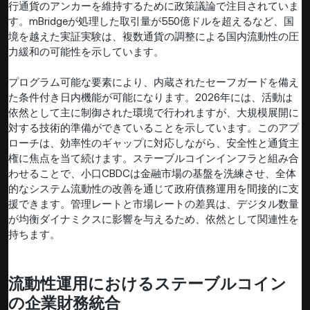
行通貨のアンカーを維持するために政策議論で注目されていま
す。mBridgeが処理した取引量が550億ドルを超えるなど、国
境を越えた実証実験は、複数通貨の調整による国内流動性の圧
力緩和の可能性を示しています。
プログラム可能な要素により、内蔵されたセーフガードを備え
た条件付き日内機能が可能になります。2026年には、活動は
依然として主に制御された環境で行われますが、大規模展開に
対する技術的準備ができていることを示しています。このアプ
ローチは、効率性のギャップに対応しながら、安全性と通貨主
権に焦点を当て続けます。ステーブルコインインフラと組み合
わせることで、小口CBDCは金融市場の基盤を洗練させ、全体
的なシステム流動性の改善を通じて政府債務運用を間接的に支
援できます。管理レートと市場レートの差異は、デジタル数量
が均衡ダイナミクスに影響を与えるため、依然として関連性を
持ちます。
流動性運用におけるステーブルコイン
の企業財務統合