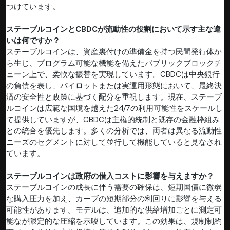
つけています。
ステーブルコインとCBDCが流動性の役割において示す主な違
いは何ですか？
ステーブルコインは、資産裏付けの準備金を持つ民間発行体か
ら生じ、プログラム可能な機能を備えたパブリックブロックチ
ェーン上で、柔軟な振替を実現しています。CBDCは中央銀行
の負債を表し、パイロットまたは実運用形態において、最終決
済の安全性と政策に基づく配分を重視します。現在、ステーブ
ルコインは広範な国境を越えた24/7の利用可能性をスケールし
て提供していますが、CBDCは主権的統制と既存の金融枠組み
との統合を優先します。多くの分析では、両者は異なる流動性
ニーズのセグメントに対して並行して機能していると見なされ
ています。
ステーブルコインは政府の借入コストに影響を与えますか？
ステーブルコインの成長に伴う需要の確保は、短期国債に微弱
な購入圧力を加え、カーブの短期部分の利回りに影響を与える
可能性があります。モデルは、追加的な供給増加ごとに測定可
能なが限定的な圧縮を示唆しています。この効果は、規制制約