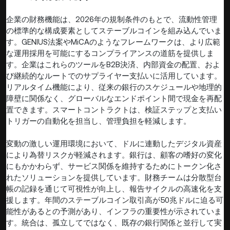
企業の財務機能は、2026年の規制条件のもとで、流動性管理
の標準的な構成要素としてステーブルコインを組み込んでいま
す。GENIUS法案やMiCAのようなフレームワークは、より広範
な運用採用を可能にするコンプライアンスの道筋を提供しま
す。企業はこれらのツールをB2B決済、内部資金の配置、およ
び継続的なルートでのサプライヤー支払いに活用しています。
リアルタイム機能により、従来の銀行のスケジュールや地理的
障壁に関係なく、グローバルなエンドポイント間で現金を再配
置できます。スマートコントラクトは、検証ステップと支払い
トリガーの自動化を担当し、管理負担を軽減します。
変動の激しい運用環境において、ドルに連動したデジタル資産
により為替リスクが軽減されます。銀行は、顧客の嗜好の変化
にもかかわらず、サービス関係を維持するためにトークン化さ
れたソリューションを提供しています。財務チームは分散型台
帳の記録を通じて可視性が向上し、報告サイクルの高速化を支
援します。年間のステーブルコイン取引高が50兆ドルに迫る可
能性があるとの予測があり、インフラの重要性が示されていま
す。統合は、孤立してではなく、既存の銀行関係と並行して実