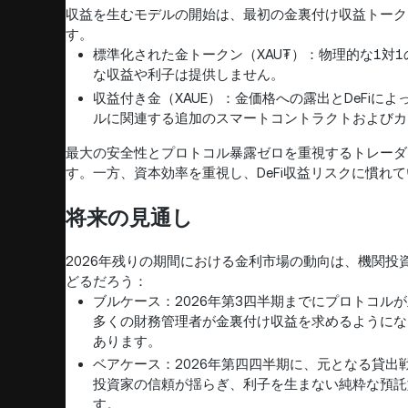
収益を生むモデルの開始は、最初の金裏付け収益トーク
す。
標準化された金トークン（XAU₮）：物理的な1対1
な収益や利子は提供しません。
収益付き金（XAUE）：金価格への露出とDeFi
ルに関連する追加のスマートコントラクトおよびカ
最大の安全性とプロトコル暴露ゼロを重視するトレーダ
す。一方、資本効率を重視し、DeFi収益リスクに慣れ
将来の見通し
2026年残りの期間における金利市場の動向は、機関投
どるだろう：
ブルケース：2026年第3四半期までにプロトコル
多くの財務管理者が金裏付け収益を求めるようにな
あります。
ベアケース：2026年第四四半期に、元となる貸
投資家の信頼が揺らぎ、利子を生まない純粋な預託
す。