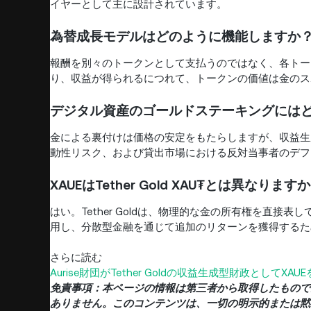
イヤーとして主に設計されています。
為替成長モデルはどのように機能しますか
報酬を別々のトークンとして支払うのではなく、各トー
り、収益が得られるにつれて、トークンの価値は金のス
デジタル資産のゴールドステーキングには
金による裏付けは価格の安定をもたらしますが、収益生成
動性リスク、および貸出市場における反対当事者のデフ
XAUEはTether Gold XAU₮とは異なります
はい。Tether Goldは、物理的な金の所有権を直接表し
用し、分散型金融を通じて追加のリターンを獲得するた
さらに読む
Aurise財団がTether Goldの収益生成型財政としてXAU
免責事項：本ページの情報は第三者から取得したものであ
ありません。このコンテンツは、一切の明示的または黙