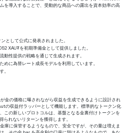
ムを導入することで、受動的な商品への露出を資本効率の高
トークンとして公式に発表されました。
052 XAU₮を初期準備金として提供しました。
流動性提供の戦略を通じて生成されます。
ために為替レート成長モデルを利用しています。
す。
資家が金の価格に曝されながら収益を生成できるように設計され
old xautの収益付ラッパーとして機能します。標準的なトークン化
、この新しいプロトコルは、基盤となる金裏付けトークンを
常得られないリターンを獲得します。
 を金庫に保管するようなもので、安全ですが、その量は増えま
、その金 bar を高金利の口座に預けるようなもので、あな