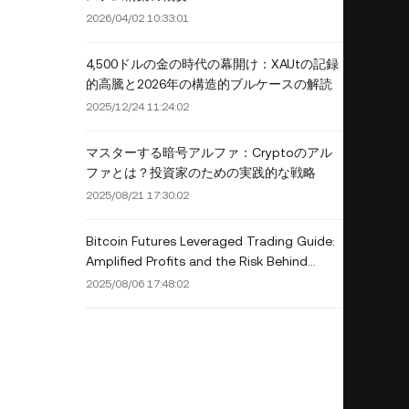
2026/04/02 10:33:01
4,500ドルの金の時代の幕開け：XAUtの記録
的高騰と2026年の構造的ブルケースの解読
2025/12/24 11:24:02
マスターする暗号アルファ：Cryptoのアル
ファとは？投資家のための実践的な戦略
2025/08/21 17:30:02
Bitcoin Futures Leveraged Trading Guide:
Amplified Profits and the Risk Behind
Them
2025/08/06 17:48:02