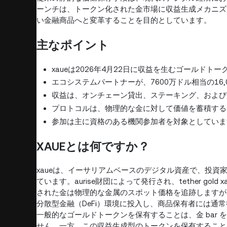
ーンチは、トークン化された金市場に収益生成メカニズ
い金融商品へと変革することを目的としています。
主なポイント
xaueは2026年4月22日に収益を生むゴールド
エコシステムパートナーが、7600万ドル相当の16,
収益は、オンチェーン貸出、ステーキング、および
プロトコルは、物理的な金に対して価値を蓄積する
参加は主に資格のある機関参加者を対象としていま
XAUEとは何ですか？
xaueは、イーサリアムベースのデジタル資産で、投
ています。aurise財団によって発行され、tether g
された金は物理的な金属のスポット価格を追跡しますが
分散型金融（DeFi）環境に投入し、商品保有者には通
一般的なゴールドトークンを保有することは、金 bar
せん。一方、この収益生成型のトークンを保有することは