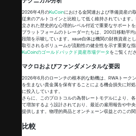
テクニカル分析
2026年4月の
KuCoin
における金関連および準備資産の
従来のアルトコインと比較して低く維持されています。Ku
立された歴史的な心理的レベル付近で重要なサポートを
プラットフォームのトレーダーたちは、200日移動平
段階を示唆しています。xaue自体は機関の財務資産
取引されるボリュームが流動性の健全性を示す重要な指
KuCoinのゴールドバックド資産市場データ
をご覧くだ
マクロおよびファンダメンタルな要因
2026年6月のローンチの根本的な動機は、RWAトーク
を生まない貴金属を保有することによる機会損失に対処
に投入しています。
さらに、このプロトコルの為替レートモデルにより、各
て増加するよう設計されており、最近の雇用報告や中央
提供します。物理的商品とオンチェーン収益とのこの関
比較