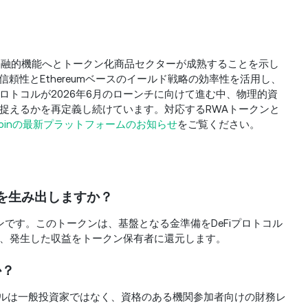
な金融的機能へとトークン化商品セクターが成熟することを示し
 の物理的信頼性とEthereumベースのイールド戦略の効率性を活用し、
トコルが2026年6月のローンチに向けて進む中、物理的資
捉えるかを再定義し続けています。対応するRWAトークンと
Coinの最新プラットフォームのお知らせ
をご覧ください。
益を生み出しますか？
トークンです。このトークンは、基盤となる金準備をDeFiプロトコル
、発生した収益をトークン保有者に還元します。
か？
ロトコルは一般投資家ではなく、資格のある機関参加者向けの財務レ