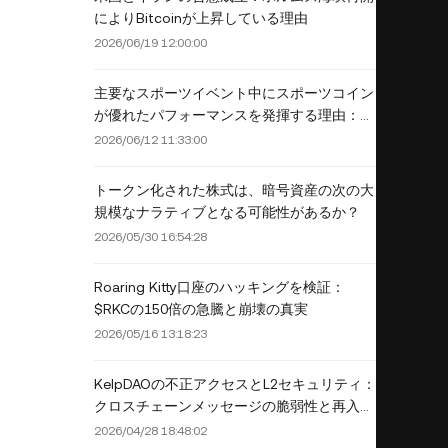
によりBitcoinが上昇している理由
2026/06/19 12:00:00
主要なスポーツイベント中にスポーツコイン
が優れたパフォーマンスを発揮する理由：
2026年ワールドカップ分析
2026/06/12 11:33:00
トークン化された株式は、暗号資産の次の大
規模なナラティブとなる可能性があるか？
2026/05/30 16:54:28
Roaring Kitty口座のハッキングを検証：
$RKCの150倍の急騰と崩壊の真実
2026/05/16 13:18:23
KelpDAOの不正アクセスとL2セキュリティ：
クロスチェーンメッセージの脆弱性と再入性
の監査
2026/04/28 18:48:02