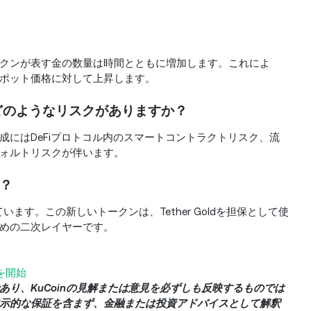
？
クンが表す金の数量は時間とともに増加します。これによ
ポット価格に対して上昇します。
どのようなリスクがありますか？
にはDeFiプロトコル内のスマートコントラクトリスク、流
ォルトリスクが伴います。
か？
ています。この新しいトークンは、Tether Goldを担保として使
めの二次レイヤーです。
Eを開始
り、KuCoinの見解または意見を必ずしも反映するものでは
示的な保証を含まず、金融または投資アドバイスとして解釈