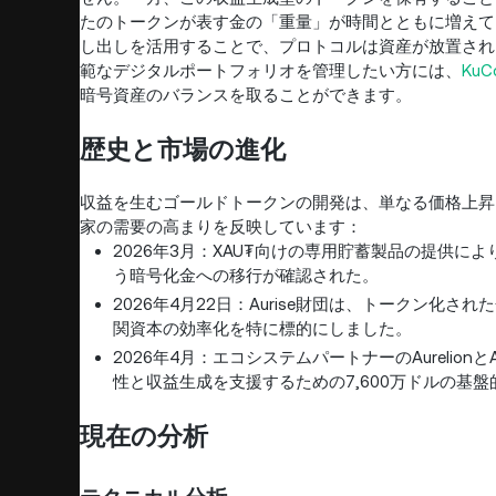
たのトークンが表す金の「重量」が時間とともに増えて
し出しを活用することで、プロトコルは資産が放置され
範なデジタルポートフォリオを管理したい方には、
Ku
暗号資産のバランスを取ることができます。
歴史と市場の進化
収益を生むゴールドトークンの開発は、単なる価格上昇
家の需要の高まりを反映しています：
2026年3月：XAU₮向けの専用貯蓄製品の提供
う暗号化金への移行が確認された。
2026年4月22日：Aurise財団は、トークン
関資本の効率化を特に標的にしました。
2026年4月：エコシステムパートナーのAurelionと
性と収益生成を支援するための7,600万ドルの基
現在の分析