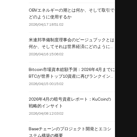
OBVエネルギーの潮とは何か、そして取引で
どのように使用するか
2026/04/17 18:51:02
米連邦準備制度理事会のビージュブックとは
何か、そしてそれは世界経済にどのように影
響を与えるか？
2026/04/16 15:06:02
Bitcoin市場資本総額予測：2026年4月までに
BTCが世界トップ10資産に再びランクインす
る7つの理由
2026/04/15 00:15:02
2026年4月の暗号資産レポート：KuCoinの
戦略的インサイト
2026/04/08 12:03:02
Baseチェーンのプロジェクト開発とエコシ
ステム構築の概要