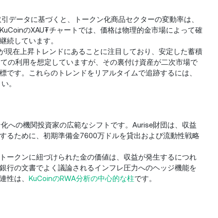
取引データに基づくと、トークン化商品セクターの変動率は、
CoinのXAU₮チャートでは、価格は物理的金市場によって確
継続しています。
均が現在上昇トレンドにあることに注目しており、安定した蓄積
としての利用を想定していますが、その裏付け資産が二次市場で
標です。これらのトレンドをリアルタイムで追跡するには、
さい。
ン化への機関投資家の広範なシフトです。Aurise財団は、収益
するために、初期準備金7600万ドルを貸出および流動性戦略
トークンに紐づけられた金の価値は、収益が発生するにつれ
銀行の文書でよく議論されるインフレ圧力へのヘッジ機能を
連性は、
KuCoinのRWA分析の中心的な柱
です。