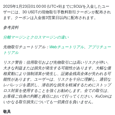
2025年1月23日01:00:00 (UTC+9)までにSOLVを入金したユー
ザーには、30 USDTの現物取引手数料割引クーポンが配布され
ます。クーポンは入金後3営業日以内に配布されます。
参考資料
分離マージンとクロスマージンの違い
先物取引チュートリアル：
Webチュートリアル
、
アプリチュー
トリアル
リスク警告：信用取引および先物取引には高いリスクが伴い、
大きな利益または損失が発生する可能性があります。大幅な価
格変動により強制清算が発生し、証拠金残高全体が失われる可
能性があります。ユーザーは、リスクを十分に理解し、適切な
レバレッジを選択し、潜在的な損失を軽減するためにストップ
ロス対策を使用することを強くお勧めします。全ての取引は、
お客様ご自身の判断と責任において行ってください。KuCoinは
いかなる取引損失についても一切責任を負いません。
敬具