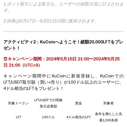
1.ボット取引による取引も、ユーザーの総取引高に計上されま
す。
2.特典は6月17日～6月21日の間に配布されます。
アクティビティ2：KuCoinへようこそ！総額20,000LFTをプレ
ゼント！
⏰キャンペーン期間：2024年5月15日 21:00〜2024年5月25
日 21:00（UTC+9）
キャンペーン期間中にKuCoinに新規登録し、KuCoinでの
LFT/USDT取引額（買い+売り）が100ドル以上のユーザーに、
4ドル相当のLFTをプレゼント！
LFT/USDTでの現物
対象トークン
賞金
対象者
取引必要額
条件を満たした先
LFT
100ドル
4ドル相当のLFT
着1,000名様