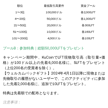
順位
最低取引高要件
賞金プール
1〜3位
100,000ドル
各2,000LFT
4〜20位
50,000ドル
各1,000LFT
21〜50位
20,000ドル
各300LFT
51〜100位
10,000ドル
各160LFT
101〜200位
4,000ドル
各100LFT
プールB：参加特典｜総額50,000LFTをプレゼント
キャンペーン期間中、KuCoinでLFT現物取引高（取引量×価
格）が100ドル以上の先着6,000名様に、5LFTをプレゼント
（上位200名の受賞者を除く）。
【ウェルカムバックギフト】2024年4月1日以降に現物または
先物取引の履歴がないユーザーで、このアクティビティに参加
した先着2,000名様に、追加で10LFTをプレゼント。
特典は先着順での配布となります。
注意事項：