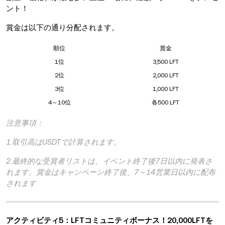
ント！
賞金は以下の通り分配されます。
順位
賞金
1位
3,500 LFT
2位
2,000 LFT
3位
1,000 LFT
4～10位
各500 LFT
注意事項：
1.取引高はUSDTで計算されます。
2.最終的な受賞者リストは、イベント終了後7日以内に発表さ
れます。賞金はキャンペーン終了後、7～14営業日以内に配布
されます
アクティビティ5：LFTコミュニティボーナス！20,000LFTを