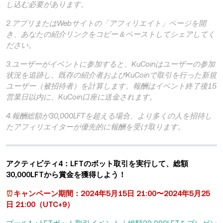
し込む必要があります。
2.アプリまたはWebサイトの「アフィリエイト」ページを開
き、あなたの紹介リンクをコピー＆ペーストしてシェアしてく
ださい。
3.ユーザーがイベントに参加すると、KuCoinはユーザーの参加
状況を追跡し、既存の紹介者およびKuCoinで取引を行った新規
ユーザー（被招待者）を計算します。報酬はイベント終了後15
営業日以内に、KuCoin口座に送金されます。
4.報酬総額が30,000LFTを超える場合、より多くの人を招待し
たアフィリエイターが優先的に報酬を受け取ります。
アクティビティ4：LFTのボット取引を実行して、総額
30,000LFTから賞金を獲得しよう！
⏰
キャンペーン期間：2024年5月15日 21:00〜2024年5月25
日 21:00（UTC+9）