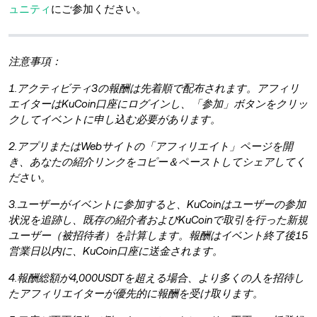
ュニティ
に
ご参加ください。
注意事項：
1.アクティビティ3の報酬は先着順で配布されます。アフィリ
エイターはKuCoin口座にログインし、「参加」ボタンをクリッ
クしてイベントに申し込む必要があります。
2.アプリまたはWebサイトの「アフィリエイト」ページを開
き、あなたの紹介リンクをコピー＆ペーストしてシェアしてく
ださい。
3.ユーザーがイベントに参加すると、KuCoinはユーザーの参加
状況を追跡し、既存の紹介者およびKuCoinで取引を行った新規
ユーザー（被招待者）を計算します。報酬はイベント終了後15
営業日以内に、KuCoin口座に送金されます。
4.報酬総額が4,000USDTを超える場合、より多くの人を招待し
たアフィリエイターが優先的に報酬を受け取ります。