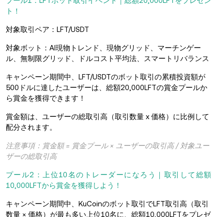
プール1：LFTボット取引イベント｜総額20,000LFTをプレゼン
ト！
対象取引ペア：LFT/USDT
対象ボット：AI現物トレンド、現物グリッド、マーチンゲー
ル、無制限グリッド、ドルコスト平均法、スマートリバランス
キャンペーン期間中、LFT/USDTのボット取引の累積投資額が
500ドルに達したユーザーは、総額20,000LFTの賞金プールか
ら賞金を獲得できます！
賞金額は、ユーザーの総取引高（取引数量 x 価格）に比例して
配分されます。
注意事項：賞金額 = 賞金プール × ユーザーの取引高 / 対象ユー
ザーの総取引高
プール2：上位10名のトレーダーになろう｜取引して総額
10,000LFTから賞金を獲得しよう！
キャンペーン期間中、KuCoinのボット取引でLFT取引高（取引
数量 × 価格）が最も多い上位10名に、総額10,000LFTをプレゼ