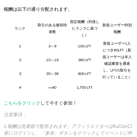
報酬は以下の通り分配されます。
固定報酬（到達し
取引のある被招待
新規ユーザー特別
ランク
たランクに基づ
者数
報酬
く）
新規ユーザー1人
1
3～9
100 LFT
につき60LFT（新
規ユーザーは本人
2
10～19
360 LFT
確認審査を通過
し、LFTの取引を
3
20～39
800 LFT
行っていること）
4
>=40
1,700 LFT
こちらをクリック
して今すぐ参加！
注意事項：
1.報酬は先着順で配布されます。アフィリエイターはKuCoin口
座にログインし、「参加」ボタンをクリックしてイベントに申