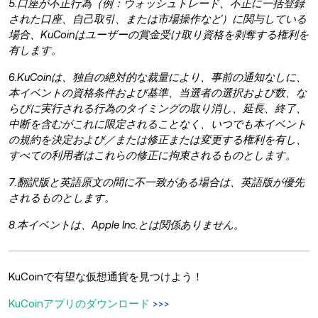
5.口座が不正行為（例：ウォッシュトレード、不正に一括登録
された口座、自己取引、または市場操作など）に関与している
場合、KuCoinはユーザーの賞金受け取り資格を剥奪する権利を
有します。
6.KuCoinは、独自の絶対的な裁量により、事前の通知なしに、
本イベントの資格条件および基準、当選者の選択および数、な
らびに実行される行為のタイミングの取り消し、延長、終了、
中断を含むがこれに限定されることなく、いつでも本イベント
の規約を決定および／または修正または変更する権利を有し、
すべての利用者はこれらの修正に拘束されるものとします。
7.翻訳版と英語原文の間に不一致がある場合は、英語版が優先
されるものとします。
8.本イベントは、Apple Inc.とは関係ありません。
KuCoinで有望な仮想通貨を見つけよう！
KuCoinアプリのダウンロード
>>>