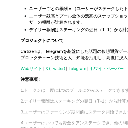
ユーザーごとの報酬 = （ユーザーがステークしたト
ユーザー残高とプール全体の残高のスナップショッ
ザーの報酬が計算されます。
デイリー報酬はステーキングの翌日（T+1）から
プロジェクトについて
Catizenは、Telegramを基盤にした話題の仮想通
ブロックチェーン技術と人工知能を活用し、高度に没入
Webサイト
|
X (Twitter)
|
Telegram
|
ホワイトペーパー
注意事項：
1.トークンは一度に1つのプールにのみステークできま
2.デイリー報酬はステーキングの翌日（T+1）から計算
3.ユーザーはファーミング期間前にステーク開始でき
4.ユーザーはいつでも資金をアンステークでき、他の