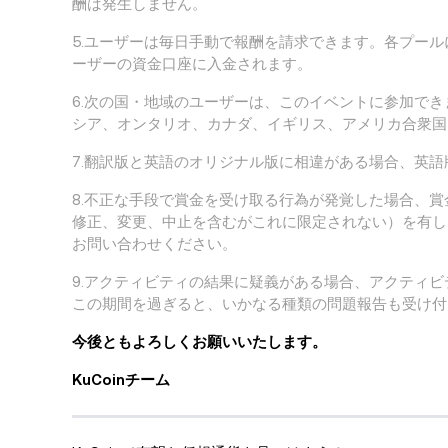
酬は発生しません。
5.ユーザーは毎日手動で報酬を請求できます。各プー
ーザーの資金口座に入金されます。
6.次の国・地域のユーザーは、このイベントに参加で
シア、オンタリオ、カナダ、イギリス、アメリカ合衆国
7.翻訳版と英語のオリジナル版に相違がある場合、英
8.不正な手段で賞金を受け取る行為が発覚した場合、賞
修正、変更、中止を含むがこれに限定されない）を有し
お問い合わせください。
9.アクティビティの結果に疑義がある場合、アクティ
この期間を過ぎると、いかなる種類の問題報告も受け付
今後ともよろしくお願いいたします。
KuCoinチーム