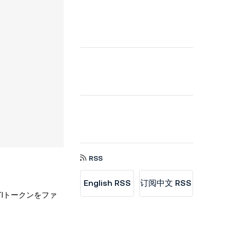
RSS
English RSS
订阅中文 RSS
TIトークンをファ