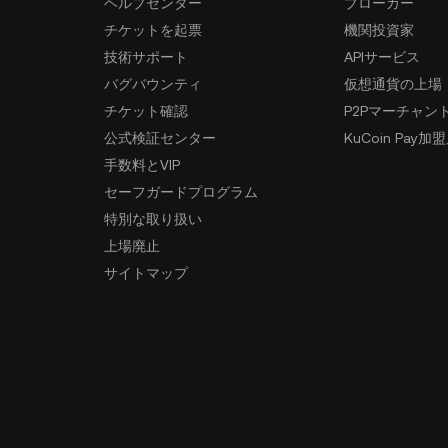
ヘルプセンター
ブローカー
チケットを起票
機関投資家
技術サポート
APIサービス
バグバウンティ
仮想通貨の上場
チケット確認
P2Pマーチャン
公式検証センター
KuCoin Pay加
手数料とVIP
セーフガードプログラム
特別な取り扱い
上場廃止
サイトマップ