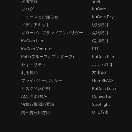
採用情報
交換
ブログ
KuCard
ニュースとお知らせ
KuCoin Pay
メディアキット
現物取引
グローバルブランドアンバサダー
先物取引
KuCoin Labs
信用取引
KuCoin Ventures
ETF
PoR (プルーフオブリザーブ)
KuCoin Earn
セキュリティ
ボット取引
利用規約
友達紹介
プライバシーポリシー
GemSPACE
リスク開示声明
KuCoin Learn
AMLおよびCFT
Converter
法執行機関の要請
Spotlight
OTC取引
内部告発用窓口