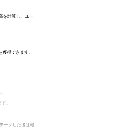
高を計算し、ユー
ンを獲得できます。
ん。
ます。
ステークした後は報