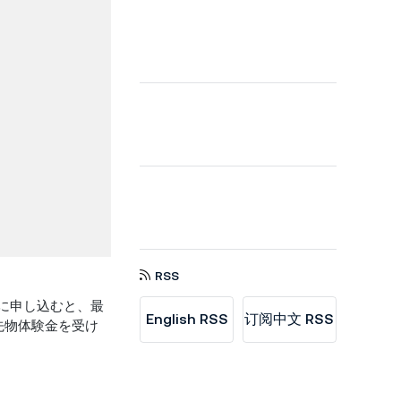
RSS
ンに申し込むと、最
English RSS
订阅中文 RSS
の先物体験金を受け