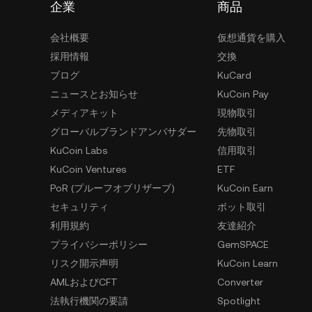
企業
商品
会社概要
仮想通貨を購入
採用情報
交換
ブログ
KuCard
ニュースとお知らせ
KuCoin Pay
メディアキット
現物取引
グローバルブランドアンバサダー
先物取引
KuCoin Labs
信用取引
KuCoin Ventures
ETF
PoR (プルーフオブリザーブ)
KuCoin Earn
セキュリティ
ボット取引
利用規約
友達紹介
プライバシーポリシー
GemSPACE
リスク開示声明
KuCoin Learn
AMLおよびCFT
Converter
法執行機関の要請
Spotlight