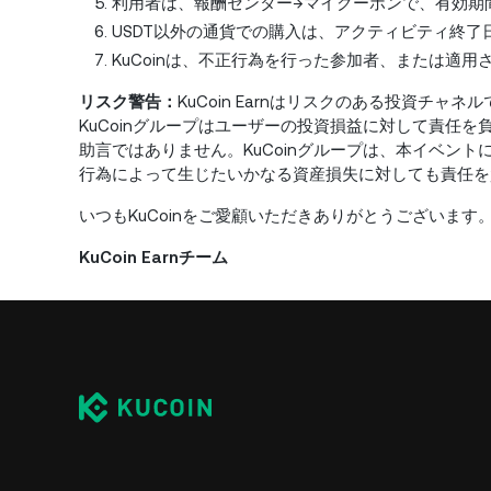
利用者は、報酬センター→マイクーポンで、有効期
USDT以外の通貨での購入は、アクティビティ終
KuCoinは、不正行為を行った参加者、または適
リスク警告：
KuCoin Earnはリスクのある投資
KuCoinグループはユーザーの投資損益に対して責任
助言ではありません。KuCoinグループは、本イベント
行為によって生じたいかなる資産損失に対しても責任を
いつもKuCoinをご愛顧いただきありがとうございます
KuCoin Earnチーム