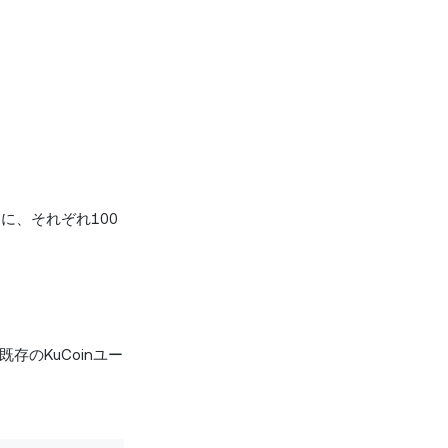
名に、それぞれ100
のKuCoinユー