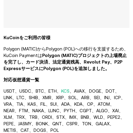
KuCoinをご利用の皆様
Polygon (MATIC)からPolygon (POL)への移行を支援するため、
KuCoin Paymentは
Polygon (MATIC)プロジェクトの上場廃止
を完了し、カード決済、法定通貨残高、Revolut Pay、P2P
ExpressサービスにPolygon (POL)を追加しました。
対応仮想通貨一覧
USDT、USDC、BTC、ETH、
KCS
、AVAX、DOGE、DOT、
LINK、LTC、SHIB、XMR、XRP、SOL、ARB、SEI、INJ、ICP、
VRA、TIA、KAS、FIL、SUI、ADA、KDA、OP、ATOM、
NEAR、FTM、NAKA、LUNC、PYTH、CGPT、ALGO、XAI、
XLM、TRX、TRB、ORDI、STX、IMX、BNB、WLD、PEPE2、
PEPE、JASMY、BONK、QNT、CSPR、TON、GALAX、
METIS、CAT、DOGS
、
POL