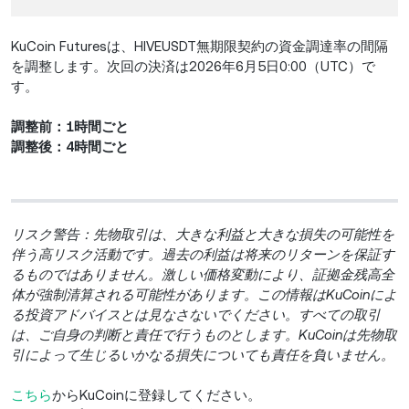
KuCoin Futuresは、HIVEUSDT無期限契約の資金調達率の間隔
を調整します。次回の決済は2026年6月5日0:00（UTC）で
す。
調整前：1時間ごと
調整後：4時間ごと
リスク警告：先物取引は、大きな利益と大きな損失の可能性を
伴う高リスク活動です。過去の利益は将来のリターンを保証す
るものではありません。激しい価格変動により、証拠金残高全
体が強制清算される可能性があります。この情報はKuCoinによ
る投資アドバイスとは見なさないでください。すべての取引
は、ご自身の判断と責任で行うものとします。KuCoinは先物取
引によって生じるいかなる損失についても責任を負いません。
こちら
からKuCoinに登録してください。