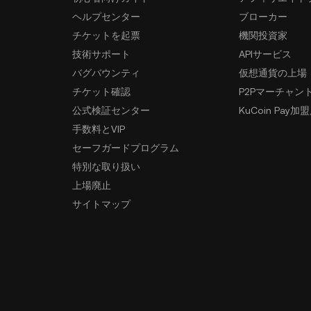
ヘルプセンター
ブローカー
チケットを起票
機関投資家
技術サポート
APIサービス
バグバウンティ
仮想通貨の上場
チケット確認
P2Pマーチャン
公式検証センター
KuCoin Pay加
手数料とVIP
セーフガードプログラム
特別な取り扱い
上場廃止
サイトマップ