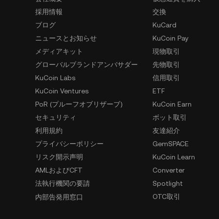
採用情報
交換
ブログ
KuCard
ニュースとお知らせ
KuCoin Pay
メディアキット
現物取引
グローバルブランドアンバサダー
先物取引
KuCoin Labs
信用取引
KuCoin Ventures
ETF
PoR (プルーフオブリザーブ)
KuCoin Earn
セキュリティ
ボット取引
利用規約
友達紹介
プライバシーポリシー
GemSPACE
リスク開示声明
KuCoin Learn
AMLおよびCFT
Converter
法執行機関の要請
Spotlight
OTC取引
内部告発用窓口