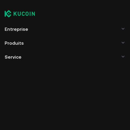
Entreprise
Produits
Service
Business
Prix des cryptos
Apprendre
Développeur
Téléchargement de l'application