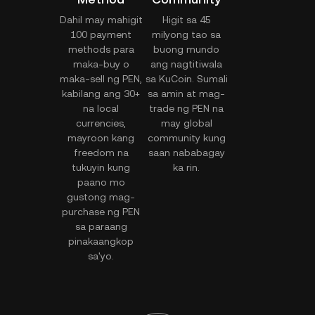
Dahil may mahigit
Higit sa 45
100 payment
milyong tao sa
methods para
buong mundo
maka-buy o
ang nagtitiwala
maka-sell ng PEN,
sa KuCoin. Sumali
kabilang ang 30+
sa amin at mag-
na local
trade ng PEN na
currencies,
may global
mayroon kang
community kung
freedom na
saan nababagay
tukuyin kung
ka rin.
paano mo
gustong mag-
purchase ng PEN
sa paraang
pinakaangkop
sa'yo.