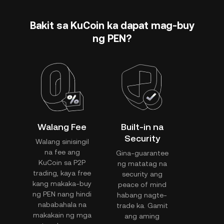
Bakit sa KuCoin ka dapat mag-buy
ng PEN?
Walang Fee
Built-in na
Security
Walang sinisingil
na fee ang
Gina-guarantee
KuCoin sa P2P
ng matatag na
trading, kaya free
security ang
kang makaka-buy
peace of mind
ng PEN nang hindi
habang nagte-
nababahala na
trade ka. Gamit
makakain ng mga
ang aming