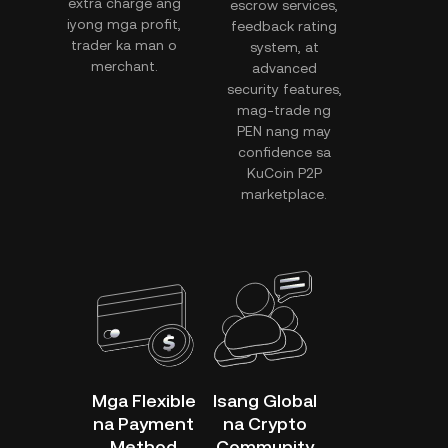
extra charge ang
escrow services,
iyong mga profit,
feedback rating
trader ka man o
system, at
merchant.
advanced
security features,
mag-trade ng
PEN nang may
confidence sa
KuCoin P2P
marketplace.
Mga Flexible
Isang Global
na Payment
na Crypto
Method
Community