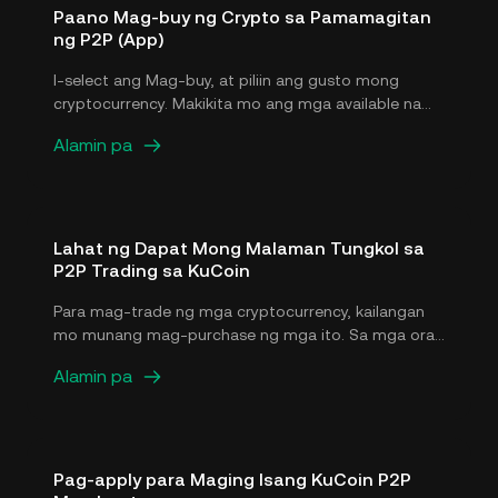
Paano Mag-buy ng Crypto sa Pamamagitan
ng P2P (App)
I-select ang Mag-buy, at piliin ang gusto mong
cryptocurrency. Makikita mo ang mga available na
offer na kasalukuyang nasa market. Pagkatapos i-
Alamin pa
select ang offer na gusto mo, mavu-view mo ang
payment details at terms (kung mayroon man) ng
seller. I-enter ang fiat amount na ise-spend, o ang
amount ng gustong crypto. Para i-confirm ang
order, i-select ang Mag-buy Ngayon.
Lahat ng Dapat Mong Malaman Tungkol sa
P2P Trading sa KuCoin
Para mag-trade ng mga cryptocurrency, kailangan
mo munang mag-purchase ng mga ito. Sa mga oras
ng kawalan ng katiyakan sa banking at payment
Alamin pa
option, maaaring maging mahirap ang paghahanap
ng maaasahang paraan para mag-buy ng mga
cryptocurrency gamit ang local currency (fiat). Dahil
dito, ang peer-to-peer (P2P) trading ay mabilis na
naging sikat na method sa pag-trade ng digital
Pag-apply para Maging Isang KuCoin P2P