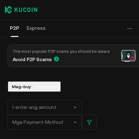
P2P
Express
The most popular P2P scams you should be aware
Avoid P2P Scams
Mag-buy
Mag-sell