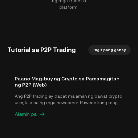
ng mga trade sa
platform.
Tutorial sa P2P Trading
Higit pang gabay
Paano Mag-buy ng Crypto sa Pamamagitan
ng P2P (Web)
Ang P2P trading ay dapat malaman ng bawat crypto
user, lalo na ng mga newcomer. Puwede kang mag-
buy ng cryptocurrency mula sa KuCoin P2P platform
Alamin pa
sa ilang click lang. Bago mag-trade sa P2P market,
kakailanganin mo munang idagdag ang mga
preferred mong payment method.