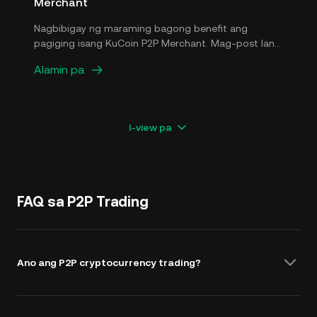
assets para sa crypto traders sa buong mundo.
Merchant
Nagbibigay ng maraming bagong benefit ang
pagiging isang KuCoin P2P Merchant. Mag-post lang
ng mga ad sa P2P market at magsimulang mag-earn
Alamin pa
kaagad.
I-view pa
FAQ sa P2P Trading
Ano ang P2P cryptocurrency trading?