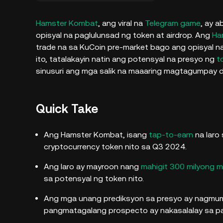
Hamster Kombat
, ang viral na
Telegram game
, ay 
opisyal na paglulunsad ng token at airdrop. Ang
Ha
trade na sa KuCoin pre-market bago ang opisyal n
ito, tatalakayin natin ang potensyal na presyo ng
t
sinusuri ang mga salik na maaaring magtagumpay 
Quick Take
Ang Hamster Kombat, isang
tap-to-earn
na laro
cryptocurrency token nito sa Q3 2024.
Ang laro ay mayroon nang
mahigit 300 milyong m
sa potensyal ng token nito.
Ang mga unang prediksyon sa presyo ay nagmum
pangmatagalang prospecto ay nakasalalay sa pat