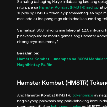
Sa huling bahagi ng Hulyo, inilabas ng laro ang opi
nito para sa
Hamster Kombat (HMSTR) airdrop
at p
supply ng HMSTR token ay ipamamahagi sa mga manla
merkado at iba pang mga aktibidad kasunod ng to
Sa mahigit 300 milyong manlalaro at 12.5 milyong 
pinakapopular na mobile games ang Hamster Kombat.
nitong cryptocurrency?
Basahin pa:
Hamster Kombat Lumampas sa 300M Manlalaro, 
Naghihintay Pa Rin
Hamster Kombat (HMSTR) Toke
Ang Hamster Kombat (HMSTR)
tokenomics
ay nagp
naglalayong palakasin ang pakikilahok ng komunid
pagpapanatili. Ang
kabuuang suplay
ng HMSTR toke