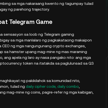
mbing sa mga nakaraang kwento ng tagumpay tulad
gay ng parehong trajectory.
mbat Telegram Game
 na sensasyon sa loob ng Telegram gaming
bibigay sa mga manlalaro ng pagkakataong makaipon
ga CEO ng mga nangungunang crypto exchanges,
-tap sa hamster upang mag-mine ng mas maraming
to, ang apela ng laro ay nasa pangako nito: ang mga
ryptocurrency token na itatakda sa paglulunsad sa Q3
maghikayat ng pakikilahok sa komunidad nito,
amon, tulad ng
daily cipher code, daily combo
,
g mag-mine ng coins, pagre-refer ng mga kaibigan,