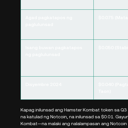
Agad pagkatapos ng
$0.075 (Mata
paglulunsad
Isang buwan pagkatapos
$0.050 (Stabi
ng paglulunsad
Disyembre 2024
$0.040 (Pagt
Taon)
Kapag inilunsad ang Hamster Kombat token sa Q3
na katulad ng Notcoin, na inilunsad sa $0.01. Gay
Kombat—na malaki ang nalalampasan ang Notcoin