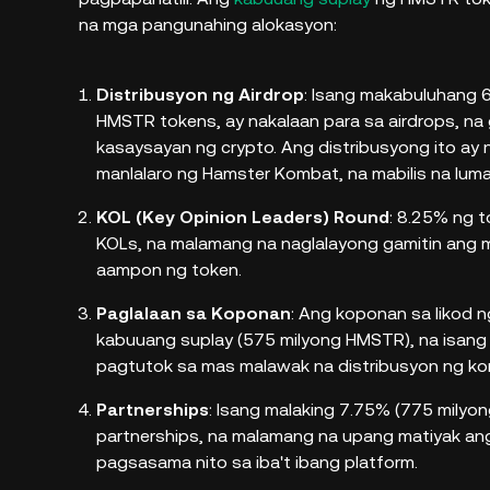
na mga pangunahing alokasyon:
Distribusyon ng Airdrop
: Isang makabuluhang 
HMSTR tokens, ay nakalaan para sa airdrops, na 
kasaysayan ng crypto. Ang distribusyong ito ay
manlalaro ng Hamster Kombat, na mabilis na lum
KOL (Key Opinion Leaders) Round
: 8.25% ng 
KOLs, na malamang na naglalayong gamitin ang m
aampon ng token.
Paglalaan sa Koponan
: Ang koponan sa likod
kabuuang suplay (575 milyong HMSTR), na isang 
pagtutok sa mas malawak na distribusyon ng kom
Partnerships
: Isang malaking 7.75% (775 milyong
partnerships, na malamang na upang matiyak an
pagsasama nito sa iba't ibang platform.