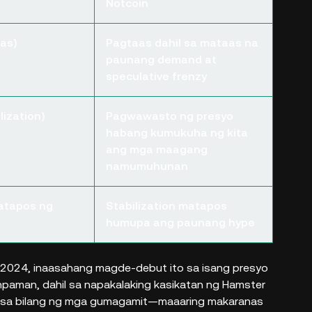
Notcoin
as)
Pagtaas dahil sa mataas na
paunang demand at
speculative frenzy
lization)
Pagwawasto ng presyo
habang kumukuha ng kita
ang mga maagang
namumuhunan
atapos ng
Stabilization matapos
humupa ang paunang hype
 2024, inaasahang magde-debut ito sa isang presyo
unpaman, dahil sa napakalaking kasikatan ng Hamster
 sa bilang ng mga gumagamit—maaaring makaranas