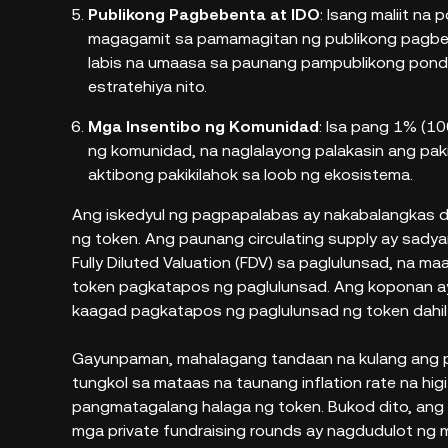
Publikong Pagbebenta at IDO
: Isang maliit n
magagamit sa pamamagitan ng publikong pagbeb
labis na umaasa sa paunang pampublikong pond
estratehiya nito.
Mga Insentibo ng Komunidad
: Isa pang 1% (1
ng komunidad, na naglalayong palakasin ang pa
aktibong pakikilahok sa loob ng ekosistema.
Ang iskedyul ng pagpapalabas ay nakabalangkas d
ng token. Ang paunang circulating supply ay sad
Fully Diluted Valuation (FDV) sa paglulunsad, na
token pagkatapos ng paglulunsad. Ang koponan a
kaagad pagkatapos ng paglulunsad ng token dahi
Gayunpaman, mahalagang tandaan na kulang ang pro
tungkol sa mataas na taunang inflation rate na hi
pangmatagalang halaga ng token. Bukod dito, ang
mga private fundraising rounds ay nagdudulot ng 