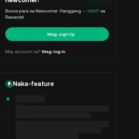
newcomer!
Bonus para sa Newcomer: Hanggang
-- USDT
sa
Rewards!
Mag-sign Up
May account na?
Mag-log In
Naka-feature