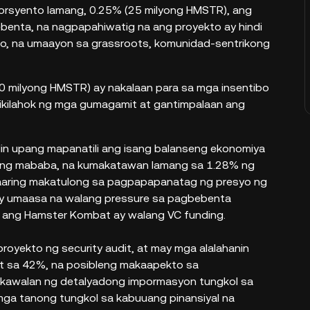
a porsyento lamang, 0.25% (25 milyong HMSTR), ang
enta, na nagpapahiwatig na ang proyekto ay hindi
o, na umaayon sa grassroots, komunidad-sentrikong
00 milyong HMSTR) ay nakalaan para sa mga insentibo
kikilahok ng mga gumagamit at gantimpalaan ang
in upang mapanatili ang isang balanseng ekonomiya
yang mababa, na kumakatawan lamang sa 1.28% ng
 maaaring makatulong sa pagpapapanatag ng presyo ng
y umaasa na walang pressure sa pagbebenta
l ang Hamster Kombat ay walang VC funding.
yekto ng security audit, at may mga alalahanin
git sa 42%, na posibleng makaapekto sa
 kawalan ng detalyadong impormasyon tungkol sa
mga tanong tungkol sa kabuuang pinansiyal na