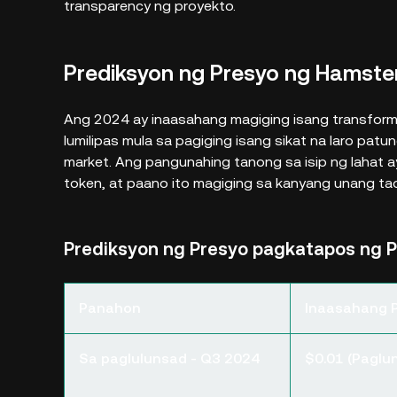
transparency ng proyekto.
Prediksyon ng Presyo ng Hamste
Ang 2024 ay inaasahang magiging isang transform
lumilipas mula sa pagiging isang sikat na laro patu
market. Ang pangunahing tanong sa isip ng lahat
token, at paano ito magiging sa kanyang unang ta
Prediksyon ng Presyo pagkatapos ng
Panahon
Inaasahang 
Sa paglulunsad - Q3 2024
$0.01 (Paglu