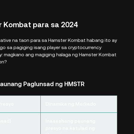
r Kombat para sa 2024
ative na taon para sa Hamster Kombat habang ito ay
ngo sa pagiging isang player sa cryptocurrency
 ay: magkano ang magiging halaga ng Hamster Kombat
on?
 Paunang Paglunsad ng HMSTR
Presyo
Dinamika ng Merkado
nsad)
Inaasahang paunang
presyo na katulad ng