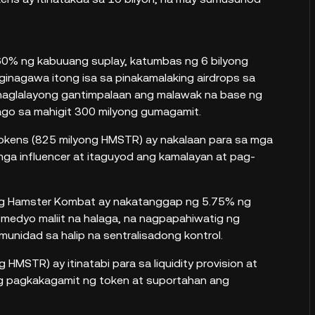
60% ng kabuuang suplay, katumbas ng 6 bilyong
ginagawa itong isa sa pinakamalaking airdrops sa
 naglalayong gantimpalaan ang malawak na base ng
ago sa mahigit 300 milyong gumagamit.
tokens (825 milyong HMSTR) ay nakalaan para sa mga
ga influencer at itaguyod ang kamalayan at pag-
 ng Hamster Kombat ay nakatanggap ng 5.75% ng
medyo maliit na halaga, na nagpapahiwatig ng
unidad sa halip na sentralisadong kontrol.
 HMSTR) ay itinatabi para sa liquidity provision at
g pagkakagamit ng token at suportahan ang