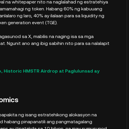
syal na whitepaper nito na naglalahad ng estratehiya
amamahagi ng token. Habang 60% ng kabuuang
laro ng laro, 40% ay ilalaan para sa liquidity ng
ken generation event (TGE).
tagasunod sa X, mabilis na naging isa sa mga
 Ngunit ano ang ibig sabihin nito para sa nalalapit
Historic HMSTR Airdrop at Paglulunsad ay
nomics
apakita ng isang estratehikong alokasyon na
ad habang pinapanatili ang pangmatagalang
ns ay itinatakda sa 10 bilyon, na may sumusunod