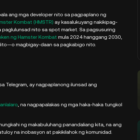
abala ang mga developer nito sa pagpaplano ng
mster Kombat (HMSTR)
ay kasalukuyang nakikipag-
a paglulunsad nito sa spot market. Sa pagsusuring
oken ng Hamster Kombat
mula 2024 hanggang 2030,
dito—o magbigay-daan sa pagkabigo nito.
 sa Telegram, ay nagpaplanong ilunsad ang
anlalaro
, na nagpapalakas ng mga haka-haka tungkol
ungkahi ng makabuluhang panandaliang kita, na ang
uloy na inobasyon at pakikilahok ng komunidad.