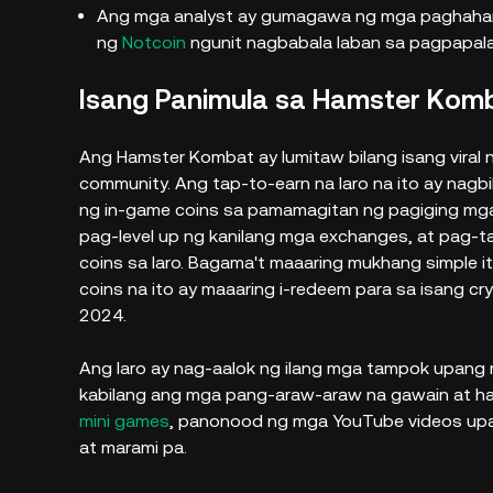
Ang mga analyst ay gumagawa ng mga paghaha
ng
Notcoin
ngunit nagbabala laban sa pagpapala
Isang Panimula sa Hamster Ko
Ang Hamster Kombat ay lumitaw bilang isang viral
community. Ang tap-to-earn na laro na ito ay nag
ng in-game coins sa pamamagitan ng pagiging m
pag-level up ng kanilang mga exchanges, at pag
coins sa laro. Bagama't maaaring mukhang simple i
coins na ito ay maaaring i-redeem para sa isang c
2024.
Ang laro ay nag-aalok ng ilang mga tampok upang 
kabilang ang mga pang-araw-araw na gawain at h
mini games
, panonood ng mga YouTube videos upan
at marami pa.