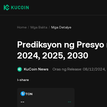
Home
Mga Balita
Mga Detalye
Prediksyon ng Presy
2024, 2025, 2030
KuCoin News
Oras ng Release:
08/12/2024, 
I-share
TON
--
--