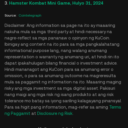
Hamster Kombat Mini Game, Hulyo 31, 2024
Source
:
Cointelegraph
Disclaimer: Ang information sa page na ito ay maaaring
nakuha mula sa mga third party at hindi necessary na
nagre-reflect sa mga pananaw o opinyon ng KuCoin.
Ibinigay ang content na ito para sa mga pangkalahatang
informational purpose lang, nang walang anumang
representation o warranty ng anumang uri, at hindi rin ito
dapat ipakahulugan bilang financial o investment advice.
Hindi mananagot ang KuCoin para sa anumang error o
omission, o para sa anumang outcome na magreresulta
mula sa paggamit ng information na ito. Maaaring maging
risky ang mga investment sa mga digital asset. Pakisuri
nang maigi ang mga risk ng isang produkto at ang risk
tolerance mo batay sa iyong sariling kalagayang pinansyal.
Para sa higit pang information, mag-refer sa aming
Terms
ng Paggamit
at
Disclosure ng Risk
.