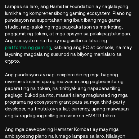
Lampas sa laro, ang Hamster Foundation ay naglalayong
lumikha ng komprehensibong gaming ecosystem. Plano ng
pundasyon na suportahan ang iba't ibang mga game
studio, nag-aalok ng mga pagkakataon sa marketing,
paggamit ng token, at mga opsyon sa pakikipagtulungan.
Ang ecosystem na ito ay magsisilbi sa lahat ng
platforma ng gaming
, kabilang ang PC at console, na may
layuning magdala ng susunod na bilyong manlalaro sa
crypto.
Ang pundasyon ay nag-eexplore din ng mga bagong
revenue streams upang maiwasan ang pagbebenta ng
paparating na token, na tinitiyak ang napapanatiling
paglago. Bukod pa rito, maaari silang maglunsad ng mga
programa ng ecosystem grant para sa mga third-party
developer, na tinutukoy sa fiat currency, upang maiwasan
ang karagdagang selling pressure sa HMSTR token.
Ang mga developer ng Hamster Kombat ay may mga
ambisyosong plano na lumago lampas sa laro. Nilalayon