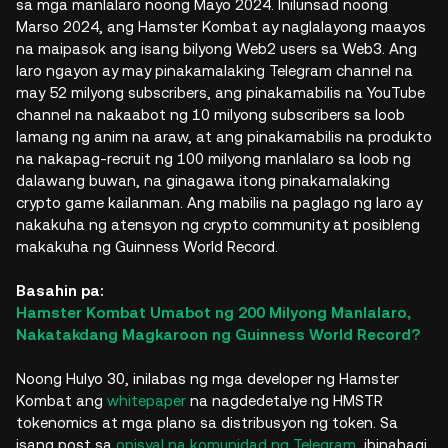
sa mga manlalaro noong Mayo 2024. Inilunsad noong
Marso 2024, ang Hamster Kombat ay naglalayong maayos
na maipasok ang isang bilyong Web2 users sa Web3. Ang
laro ngayon ay may pinakamalaking Telegram channel na
may 52 milyong subscribers, ang pinakamabilis na YouTube
channel na nakaabot ng 10 milyong subscribers sa loob
lamang ng anim na araw, at ang pinakamabilis na produkto
na nakapag-recruit ng 100 milyong manlalaro sa loob ng
dalawang buwan, na ginagawa itong pinakamalaking
crypto game kailanman. Ang mabilis na paglago ng laro ay
nakakuha ng atensyon ng crypto community at posibleng
makakuha ng Guinness World Record.
Basahin pa:
Hamster Kombat Umabot ng 200 Milyong Manlalaro,
Nakatakdang Magkaroon ng Guinness World Record?
Noong Hulyo 30, inilabas ng mga developer ng Hamster
Kombat ang
whitepaper
na nagdedetalye ng HMSTR
tokenomics at mga plano sa distribusyon ng token. Sa
isang post sa
opisyal na komunidad ng Telegram
, ibinahagi