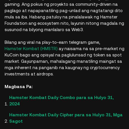
gaming. Ang pokus ng proyekto sa community-driven na
paglago at napapanatiling pag-unlad ang nagtatangi dito
mula sa iba. Habang patuloy na pinalalawak ng Hamster
Foundation ang ecosystem nito, layunin nitong magdala ng
susunod na bilyong manlalaro sa Web3.
Bilang ang viral na play-to-earn telegram game,
Hamster Kombat (HMSTR)
ay naisama na sa pre-market ng
KuCoin bago ang opisyal na paglulunsad ng token sa spot
market. Gayunpaman, mahalagang manatiling maingat sa
mga inherent na panganib na kaugnay ng cryptocurrency
investments at airdrops.
Magbasa Pa:
Hamster Kombat Daily Combo para sa Hulyo 31,
2024
Hamster Kombat Daily Cipher para sa Hulyo 31, Mga
Sagot