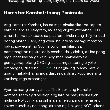
makapag-recruit ng isang bilyong manlalaro sa Web3.
Hamster Kombat: Isang Panimula
Ang Hamster Kombat, isa sa mga pinakasikat na tap-to-
earn na laro sa Telegram, ay isang crypto exchange CEO
simulator na nakabase sa platform. Mula nang ito'y ilunsad
noong Marso 2024, ang web3 na laro ay matagumpay na
nakapag-recruit ng 300 milyong manlalaro sa
pamamagitan ng viral daily combo, daily cipher, at iba pang
mga incentive na gawain. Ang mga manlalaro ay
gumaganap bilang CEO ng isa sa mga napiling crypto
exchanges, tulad ng
KuCoin
, at nagla-log in araw-araw
upang makakuha ng mga daily rewards at i-upgrade ang
kanilang mga exchanges.
Ayon sa isang panayam sa The Block, ang Hamster
Kombat team ay dinevelop ang laro na may inspirasyon
mula sa Notcoin - ang orihinal na Telegram game na ang
token launch ay nakapag-airdrop ng 1 bilyong NOT tokens