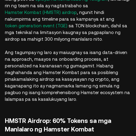
rin ng team na sila ay nagtatrabaho sa
Hamster Kombat (HMSTR) airdrop
, ngunit hindi
nakumpirma ang timeline para sa kampanya at ang
token generation event (TGE)
sa TON blockchain, dahil sa
mga teknikal na limitasyon kaugnay sa pagpaplano ng
airdrop sa mahigit 300 milyong manlalaro nito.
Ang tagumpay ng laro ay maiuugnay sa isang data-driven
na approach, maayos na onboarding process, at
personalized na karanasan ng gumagamit. Habang
naghahanda ang Hamster Kombat para sa posibleng
pinakamalaking airdrop sa kasaysayan ng crypto, ang
kaganapang ito ay nagmamarka lamang ng simula ng
pagbuo ng isang komprehensibong Hamster ecosystem na
lalampas pa sa kasalukuyang laro.
HMSTR Airdrop: 60% Tokens sa mga
Manlalaro ng Hamster Kombat