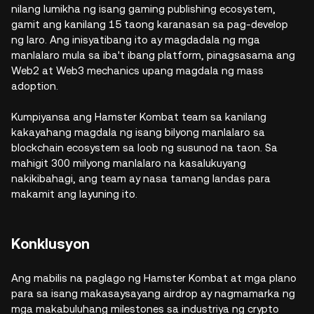
nilang lumikha ng isang gaming publishing ecosystem,
gamit ang kanilang 15 taong karanasan sa pag-develop
ng laro. Ang inisyatibang ito ay magdadala ng mga
manlalaro mula sa iba't ibang platform, pinagsasama ang
Web2 at Web3 mechanics upang magdala ng mass
adoption.
Kumpiyansa ang Hamster Kombat team sa kanilang
kakayahang magdala ng isang bilyong manlalaro sa
blockchain ecosystem sa loob ng susunod na taon. Sa
mahigit 300 milyong manlalaro na kasalukuyang
nakikibahagi, ang team ay nasa tamang landas para
makamit ang layuning ito.
Konklusyon
Ang mabilis na paglago ng Hamster Kombat at mga plano
para sa isang makasaysayang airdrop ay nagmamarka ng
mga makabuluhang milestones sa industriya ng crypto