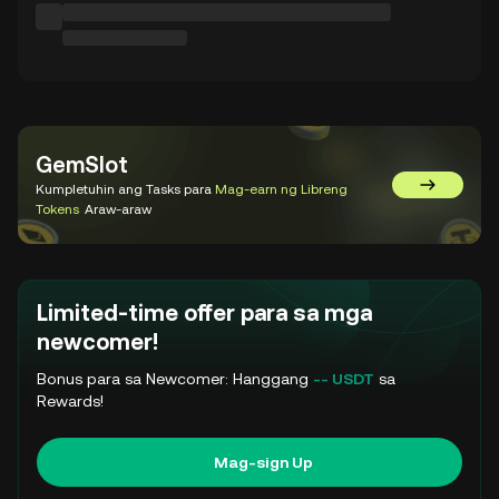
GemSlot
Kumpletuhin ang Tasks para
Mag-earn ng Libreng
Pumunta 
Tokens
Araw-araw
Limited-time offer para sa mga
newcomer!
Bonus para sa Newcomer: Hanggang
-- USDT
sa
Rewards!
Mag-sign Up