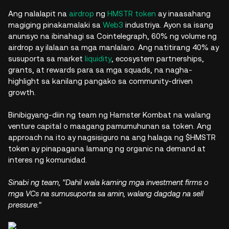
Ang nalalapit na
airdrop
ng
HMSTR token
ay inaasahang
magiging pinakamalaki sa
Web3
industriya. Ayon sa isang
anunsyo na ibinahagi sa Cointelegraph, 60% ng volume ng
airdrop ay ilalaan sa mga manlalaro. Ang natitirang 40% ay
susuporta sa market
liquidity
, ecosystem partnerships,
grants, at rewards para sa mga squads, na nagha-
highlight sa kanilang pangako sa community-driven
growth.
Binibigyang-diin ng team ng Hamster Kombat na walang
venture capital o maagang pamumuhunan sa token. Ang
approach na ito ay nagsisiguro na ang halaga ng $HMSTR
token ay pinapagana lamang ng organic na demand at
interes ng komunidad.
Sinabi ng team, "Dahil wala kaming mga investment firms o
mga VCs na sumusuporta sa amin, walang dagdag na sell
pressure."