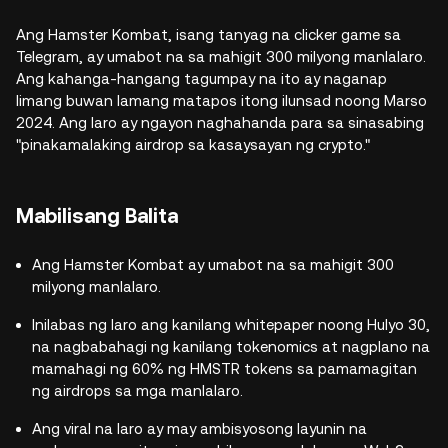
Ang Hamster Kombat, isang tanyag na clicker game sa
Telegram, ay umabot na sa mahigit 300 milyong manlalaro.
Ang kahanga-hangang tagumpay na ito ay naganap
limang buwan lamang matapos itong ilunsad noong Marso
2024. Ang laro ay ngayon naghahanda para sa sinasabing
"pinakamalaking airdrop sa kasaysayan ng crypto."
Mabilisang Balita
Ang Hamster Kombat ay umabot na sa mahigit 300
milyong manlalaro.
Inilabas ng laro ang kanilang whitepaper noong Hulyo 30,
na nagbabahagi ng kanilang tokenomics at nagplano na
mamahagi ng 60% ng HMSTR tokens sa pamamagitan
ng airdrops sa mga manlalaro.
Ang viral na laro ay may ambisyosong layunin na