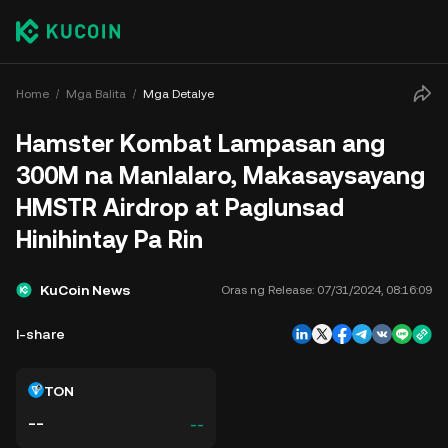
Home
Mga Balita
Mga Detalye
Hamster Kombat Lampasan ang
300M na Manlalaro, Makasaysayang
HMSTR Airdrop at Paglunsad
Hinihintay Pa Rin
KuCoin News
Oras ng Release:
07/31/2024, 08:16:09
I-share
TON
--
--