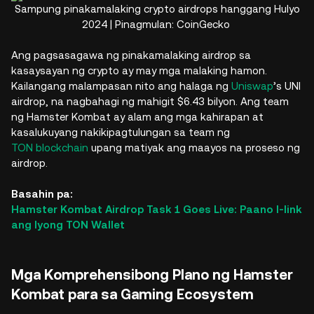
Sampung pinakamalaking crypto airdrops hanggang Hulyo
2024 | Pinagmulan: CoinGecko
Ang pagsasagawa ng pinakamalaking airdrop sa
kasaysayan ng crypto ay may mga malaking hamon.
Kailangang malampasan nito ang halaga ng
Uniswap
’s UNI
airdrop, na nagbahagi ng mahigit $6.43 bilyon. Ang team
ng Hamster Kombat ay alam ang mga kahirapan at
kasalukuyang nakikipagtulungan sa team ng
TON blockchain
upang matiyak ang maayos na proseso ng
airdrop.
Basahin pa:
Hamster Kombat Airdrop Task 1 Goes Live: Paano I-link
ang Iyong TON Wallet
Mga Komprehensibong Plano ng Hamster
Kombat para sa Gaming Ecosystem