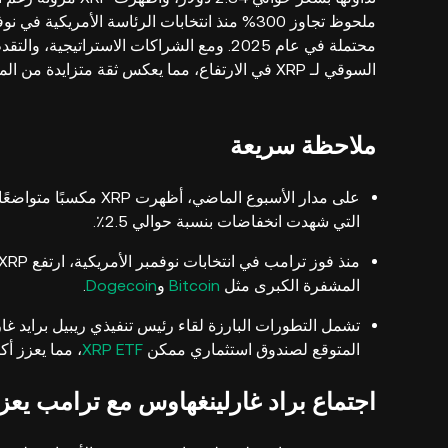
محتملة في عام 2025. ومع الشراكات الاستراتيجية، والتقدم التنظيمي، ومشاعر
السوقي لـ XRP في الارتفاع، مما يعكس ثقة متزايدة من المستثمرين.
ملاحظة سريعة
التي شهدت انخفاضات بنسبة حوالي 2.5٪.
المشفرة الكبرى مثل
Bitcoin
و
Dogecoin
.
تشمل التطورات البارزة لقاء رئيس تنفيذي ريبيل برايد غ
المتوقع لصندوق استثماري ممكن
XRP ETF
، مما يعزز أكثر من ج
اجتماع براد غارلينغهاوس مع ترامب يعزز ا