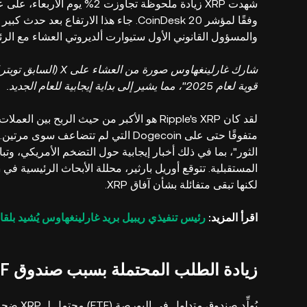
وفقًا لمؤشر CoinDesk 20. جاء هذا الارتف
والمسؤول القانوني الأول ستيوارت ألديروتي العشاء مع الر
شارك غارلينغهاوس صورة 
قوية لعام 2025"، مما يشير إلى بداية إيجابية للعام الجديد.
لقد كان Ripple's XRP هو الأكبر من حيث الربح
متفوقًا حتى على Dogecoin التي لم تت
الثور"، بما في ذلك أخبار إيجابية حول التضخم الأمريكي، 
لكنها تبقى متفائلة بشأن آفاق XRP.
اقرأ المزيد:
رئيس تنفيذي ريبيل بريد غارلينغهاوس يُشيد بلقا
زيادة الطلب المحتملة بسبب صندوق XRP ETF وعملة RLUSD المستقرة