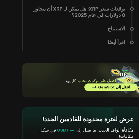
توقعات سعر XRP: هل يمكن لـ XRP أن يتجاوز
8 دولارات في عام 2025؟
الاستنتاج
اقرأ أيضًا
GemSlot
أكمل المهام
واحصل على توكنات مجانية
كل يوم
انتقل إلى GemSlot
عرض لفترة محدودة للقادمين الجدد!
مكافأة الوافد الجديد: ما يصل إلى
-- USDT
في شكل
مكافآت!