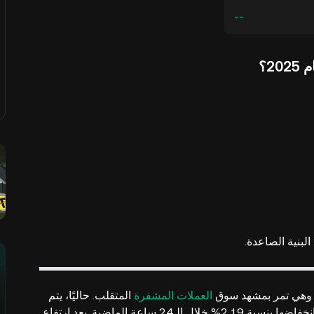
--
العملات المشفرة
المتقلب. حاليًا، يتم
تداولها بسعر حوالي 2.34 دولار، وأظهرت XRP مرونة رغم انخفاضها بنسبة 2.19% خلال الـ24 ساعة الماضية. بعد ارتفاع