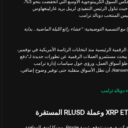
شهدت XRP زيادة ملحوظة تجاوزت 2% يوم الأربعاء، على عكس السوق الكريبتوجوية الأوسع التي انخفضت بنحو 3%،
اع بعد حدث كبير حيث تناول الرئيس التنفيذي لريبل بريد غارلينغهاوس
ئيس المنتخب دونالد ترامب.
من العشاء على X (السابق تويتر) مع التسمية التوضيحية: "عشاء رائع الليلة الماضية... بداية
 بين العملات الرقمية الرئيسية منذ انتخابات الرئاسة الأمريكية في نوفمبر،
ضاعف سوى مرتين. يبحث مستثمرو العملات الرقمية عن تطورات جديدة لـ"دفع
وتباطؤ أسواق العمل، ورؤى حول سياسات إدارة ترامب
المستقبلية. تتوقع أوريل بارثير، محللة الأبحاث الرئيسية في Nansen، أن تظل الأسواق متقلبة حتى توفير وضوح إضافي،
ء دونالد ترامب
يُولِّد صندوق متداول في البورصة (ETF) محتمل لـ XRP ضجة كبيرة، حيث تتوقع رئيسة Ripple، مونيكا لونغ، الموافقة