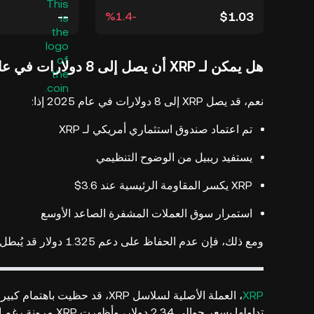
--
$1.03
‮-‭1.4‬%‬
هل يمكن لـ XRP أن يصل إلى 8 دولارات في عام 2025؟
نعم، قد يصل XRP إلى 8 دولارات في عام 2025 إذا:
تم اعتماد صندوق استثماري أمريكي لـ XRP
يستفيد ريبيل من الوضوح التنظيمي
XRP يكسر المقاومة الرئيسية عند 3.6$
استمرار سوق العملات المشفرة الصاعد الأوسع
ومع ذلك، فإن عدم الحفاظ على دعم 1.325 دولار قد يُبطل البنية الصاعدة.
XRP
، العملة الأصلية لسلاسل XRP، قد حظيت باهتمام كبير وهي تمر بمشهد سوق