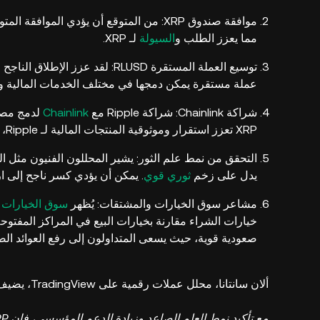
مما يعزز الطلب و
السيولة
لـ XRP.
عملة مستقرة يمكن دمجها في مختلف الخدمات المالية
شراكة Chainlink: شراكة Ripple مع
Chainlink
لدمج مصادر أ
XRP تعزز استقرار وموثوقية المنتجات المالية لـ Ripple، مما يجذب مزيدًا من المستثمرين إلى XRP.
التحقق من نمط علم الثور: يشير المحللون الفنيون مثل ال
يدل على زخم
ثوري قوي
. يمكن أن يؤدي كسر ناجح إلى ارت
مشاعر سوق الخيارات والمشتقات: يُظهر
سوق الخيارات
صعودية قوية، حيث يسعى المتداولون إلى رفع العوائد الص
ألان سانتانا، محلل عملات رقمية على TradingView، يضيف: