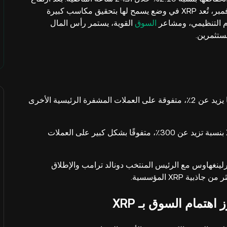
ملحوظ تجاوز 300% منذ انتخابات الرئاسة الأمريكية في نوفمبر، تُعد XRP في وضع يسمح لها بتحقيق مكاسب كبيرة
السوق
القوية، يستمر رأس المال
على مدار الأسبوع الماضي، أظهرت XRP مكسبًا متواضعًا يزيد عن 2٪، متفوقة على العملات المشفرة الرئيسية الأخرى
منذ فوز ترامب في انتخابات نوفمبر الأمريكية، ارتفع XRP بنسبة تزيد عن 300٪، متفوقًا بشكل كبير على العملات
ارلينغهاوس مع الرئيس المنتخب دونالد ترامب والإطلاق
اذبية XRP المؤسسية.
هتمام السوق بـ XRP