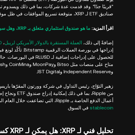
صناديق ETF لـ XRP، متوقعة تسريع الموافقات في ظل موقف إدارة ترامب المؤيد للعملات المشفرة.
اقرأ المزيد:
ما هو صندوق استثماري متعلق بـ XRP، وهل سيصدر قريبًا؟
إضافةً إلى ذلك،
العملة المستقرة بالدولار الأمريكي لريبل
،
D
وIndependent Reserve وJST Digital.
أعمال الدفع الخاصة بـ Ripple، التي تضاعفت خلال العام الماضي، مما يدل على نمو قوي والدور الرائد للعملة المستقرة
stablecoin
في السوق.
تحليل فني لـ XRP: هل يمكن لـ XRP كسر مقاومة 3.6 دولار؟