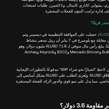
"قريبًا جدًا". وقد قدمت عدة شركات، بما في ذلك ويسدوم تري، بيتيوايز، كاناري كابيتال، و21شيرز، طلبات لمنتجات
RLUS
، حصلت على الموافقة التنظيمية في ديسمبر وتم
إدراجها في بورصة العملات الرقمية Bitstamp. تأكّد لونغ في مقابلة مع بلومبرغ في 7 يناير أن ريبل تسعى بنشاط
للحصول على إدراجات إضافية لـ RLUSD في البورصات. حاليًا، يبلغ رأس مال سوقي لـ RLUSD 71.8 مليون دولار، وهو
متاح على منصات مثل Bitso وMoonPay وCoinMina وBullish وMercado Bitcoin وB2C2 وKeyrock وArchax
زهير التوّاج، رئيس التداول في شركة وورتون المقرّها باريس، لاحظ "انحيازًا نحو شراء XRP" مدفوعًا بالتطورات الإيجابية
من Ripple، بما في ذلك إمكانية إدراج صندوق ETF ونجاح إطلاق RLUSD. ويُعزى الطلب على RLUSD بشكل أساسي إلى