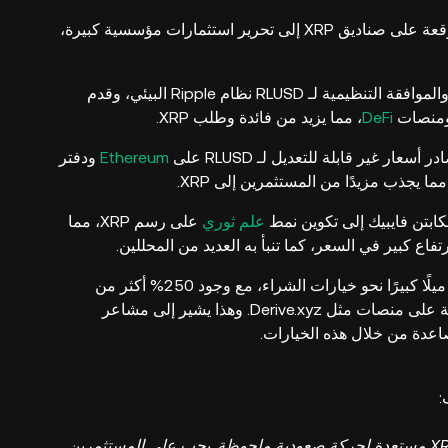
موافقة صندوق XRP: من المتوقع أن يؤدي الموافقة المتوقعة على صناديق XRP إلى تحرير استثمارات مؤسسية كبيرة،
توسيع العملة المستقرة RLUSD: لقد عزز الإطلاق الناجح والموافقة التنظيمية لـ RLUSD نظام Ripple البيئي، وقدم
 ومنصات
DeFi
، مما يزيد من فائدة وطلب XRP.
سعار غير قابلة للتعديل لـ RLUSD على
Ethereum
ودفتر
كابتن فايبيك إلى تكوين نمط
علم ثوري
على رسم XRP، مما
فاع كبير في السعر، كما تنبأ به العديد من المحللين.
ميلًا كبيرًا نحو خيارات الشراء، مع وجود 250% أكثر من
خيارات الشراء مقارنة بخيارات البيع في المراكز المفتوحة على منصات مثل Derive.xyz. وهذا يشير إلى مشاعر
اعدة من خلال هذه الخيارات.
مع تأكيد نمط العلم الصاعد وزيادة الدعم المؤسسي، فإن XRP مستعدة لحركة صعودية ملحوظة. يجب على المستثمرين