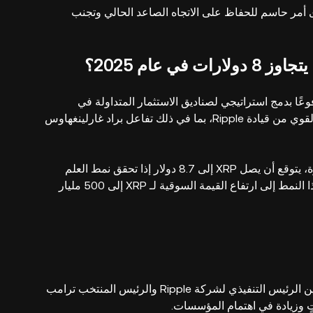
ء فوق هذا المستوى أمر حاسم للحفاظ على الاتجاه الصاعد الحالي وتجنب
بيًا بشكل ساحق، مدفوعًا بدمج استراتيجي لصناديق الاستثمار المتداولة في
البورصة، وتقدم تنظيمي، وشراكات كبيرة. كما يعزز الدعم القوي من قيادة Ripple، بما في ذلك تفاعل براد غارلينغهاوس
بيتر براندت، المتداول الشهير ذو أكثر من 50 عامًا من الخبرة، يتوقع أن يصل XRP إلى 8.7 دولار إذا تحقق نمط العلم
الصاعد الحالي. وفقًا لبراندت، يمكن أن يؤدي إكمال ناجح لهذا النمط إلى ارتفاع القيمة السوقية لـ XRP إلى 500 مليار
مشاركة براد غارلينغهاوس السياسية: لقد عزز الاجتماع بين الرئيس التنفيذي لشركة Ripple والرئيس المنتخب ترامب
ٍ وزيادة في اهتمام المؤسسات.