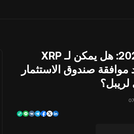
توقعات سعر XRP لعام 2025: هل يمكن لـ XRP
لارات بعد موافقة صندوق الاستثمار
لريبل؟