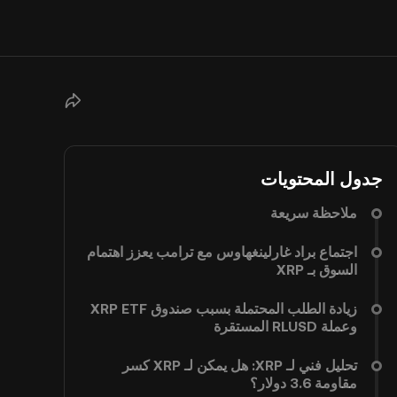
جدول المحتويات
ملاحظة سريعة
اجتماع براد غارلينغهاوس مع ترامب يعزز اهتمام
السوق بـ XRP
زيادة الطلب المحتملة بسبب صندوق XRP ETF
وعملة RLUSD المستقرة
تحليل فني لـ XRP: هل يمكن لـ XRP كسر
مقاومة 3.6 دولار؟