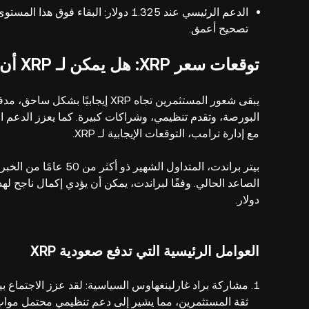
الدعم الرئيسي عند 1.325 دولار: البقا
تصحيح أعمق.
توقعات سعر XRP: هل يمكن لـ XRP أن يتجاوز 8 دولارات في عام 2025؟
يبقى شعور المستثمرين تجاه XRP إيجا
مع إدارة ترامب، التوقعات الإيجابية لـ XRP.
دولار.
العوامل الرئيسية التي تدفع صعودية XRP
ثقة المستثمرين، مما يشير إلى دعم تنظيمي محتمل موات