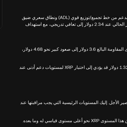
تظل مؤشرات XRP الفنية متحيزة بشكل كبير إلى الصعود، بدعم من خط تجميع/توزيع قوي (ADL) ونطاق سعري ضيق
داخل قنوات كيلتنر، مما يشير إلى انفجار وشيك. يشير السعر الحالي عند 2.34 دولار إلى تعافي تدريجي، مع استهداف
السيناريو الصاعد: يمكن أن يؤدي كسر حاسم فوق مستوى المقاومة البالغ 3.6 دولار إلى صعود كبير نحو 4.68 دولار،
السيناريو الهابط: فشل الحفاظ على مستوى أعلى من 1.325 دولار قد يؤدي إلى اختبار XRP لمستويات دعم أدنى عند
هها قصير الأجل. إليك المستويات الرئيسية التي يجب مراقبتها عند