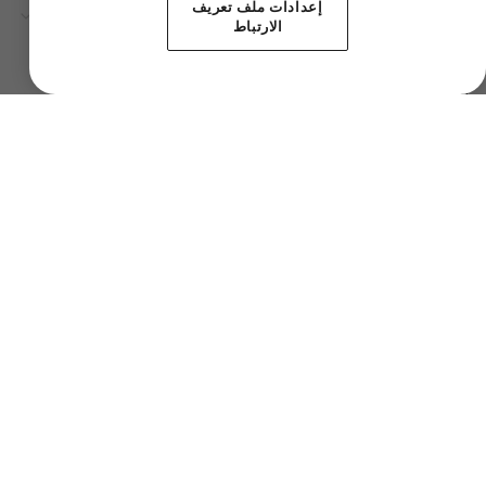
إعدادات ملف تعريف
الخدمة
الارتباط
الدعم الفني
الأعمال
مؤسسي
أسعار العملات المُشفرة
تعلم
شراء Ripple
شراء Bitcoin
شراء Monero
شراء Ethereum
شراء Bittensor
شراء NEAR Protocol
شراء ZEC
شراء Uniswap