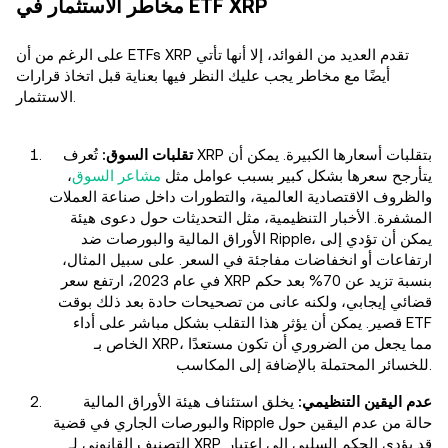
مخاطر الاستثمار في ETF XRP
على الرغم من أن ETFs XRP تقدم العديد من الفوائد، إلا أنها تأتي
أيضًا مع مخاطر يجب عليك النظر فيها بعناية قبل اتخاذ قرارات
الاستثمار.
تقلبات السوق:
تُعرف XRP بتقلبات أسعارها الكبيرة. يمكن أن
يتأرجح سعرها بشكل كبير بسبب عوامل مثل
مشاعر السوق
،
والظروف الاقتصادية العالمية، والتطورات داخل صناعة العملات
المشفرة. الأخبار التنظيمية، مثل التحديثات حول دعوى هيئة
الأوراق المالية والبورصات ضد Ripple، يمكن أن تؤدي إلى
ارتفاعات أو انخفاضات مفاجئة في السعر. على سبيل المثال،
في عام 2023، ارتفع سعر XRP بنسبة تزيد عن 70% بعد حكم
قضائي إيجابي، ولكنه عانى من تصحيحات حادة بعد ذلك بوقت
قصير. يمكن أن يؤثر هذا التقلب بشكل مباشر على أداء ETF
الخاص بـ XRP، مما يجعل من الضروري أن تكون مستعدًا
للخسائر المحتملة بالإضافة إلى المكاسب.
عدم اليقين التنظيمي:
يخلق استئناف هيئة الأوراق المالية
والبورصات الجاري في قضية Ripple حالة من عدم اليقين حول
التصنيف القانوني لـ XRP. قد يؤدي الحكم السلبي إلى اعتبار