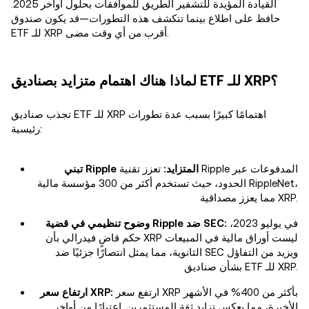
القيادة المؤيدة للتشفير الطريق للموافقات بحلول أواخر 2025.
حافظ على اطلاع بينما تتكشف هذه التطورات—قد يكون صندوق
ETF للـ XRP أقرب من أي وقت مضى.
لماذا هناك اهتمام متزايد بصناديق ETF للـ XRP؟
تجذب صناديق ETF للـ XRP اهتمامًا كبيرًا بسبب عدة تطورات
رئيسية:
تبني Ripple المتزايد:
تعزز تقنية Ripple المدفوعات عبر
الحدود، حيث تستخدم أكثر من 300 مؤسسة مالية RippleNet،
مما يعزز مصداقية XRP.
في يوليو 2023،
وضوح تنظيمي في قضية Ripple ضد SEC:
حكم قاضٍ فيدرالي بأن XRP ليست أوراق مالية في المبيعات
الثانوية، مما يمثل انتصارًا جزئيًا ضد SEC ويزيد من التفاؤل
بشأن صناديق ETF للـ XRP.
ارتفع سعر XRP بأكثر من 400% في الأشهر
ارتفاع سعر XRP:
الأخيرة، مما يعكس تزايد ثقة المستثمرين. اعتبارًا من أواخر