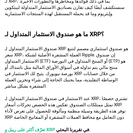
لـ XRP، بما في ذلك فوائدها ومخاطرها والتطورات الأخيرة.
سنستكشف أيضًا كيف تقارن بصناديق الاستثمار المتداولة لبيتكوين
وإيثريوم وما قد يحمله المستقبل لهذه المنتجات الاستثمارية.
ما هو صندوق الاستثمار المتداول لـ XRP؟
صندوق الاستثمار المتداول لـ XRP هو صندوق استثماري مصمم لتتبع
سعر XRP، العملة المشفرة الأصلية لشبكة Ripple. إن صندوق
الاستثمار المتداول (ETF) أو المنتج المتداول في البورصة (ETP) هو
منتج مالي يتم تداوله في أسواق الأوراق المالية مثل ناسداك أو
بورصة نيويورك. يتيح لك الاستثمار في XRP من خلال حسابات
الوساطة التقليدية، مما يجنبك الحاجة إلى شراء وتخزين العملة
المشفرة بشكل مباشر.
عند الاستثمار في صندوق الاستثمار المتداول لـ XRP، تشتري حصصًا
تمثل ممتلكات الصندوق. تعكس هذه الحصص تحركات أسعار XRP.
توفر هذه الطريقة وسيلة منظمة ومألوفة للحصول على تعرض لأداء
XRP دون التعامل مع محافظ العملات المشفرة أو المفاتيح الخاصة.
في تقريرنا البحثي.
تعرّف أكثر على ريبل و XRP