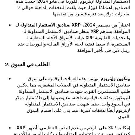
الاستثمار المتداولة لإيثريوم الفورية في مايو 2024. جذبت هذه
الصناديق اهتمامًا كبيرًا، حيث بلغت التدفقات الداخلة حوالي 7
مليارات دولار بعد فترة قصيرة من تقديمها.
اعتباراً من ديسمبر 2024،
صناديق الاستثمار المتداولة لـ XRP:
تنتظر صناديق الاستثمار المتداولة لـ XRP الموافقة. يساهم
غياب الأسواق الآجلة المنظمة لـ XRP والتحديات القانونية
المستمرة، لا سيما قضية لجنة الأوراق المالية والبورصات ضد
ريبل لابز، في تأخير الموافقة.
2. الطلب في السوق
بيتكوين وإيثريوم:
تهيمن هذه العملات الرقمية على سوق
صناديق الاستثمار المتداولة في العملات المشفرة، مما يعكس
طلب المستثمرين القوي. شهدت صناديق الاستثمار المتداولة
للبيتكوين تدفقات قياسية داخلة، مع وصولها إلى 2.5 مليار دولار
في أسبوع واحد، بينما شهدت صناديق الاستثمار المتداولة
لإيثريوم أيضًا تدفقات كبيرة، مما يدل على اهتمام السوق
القوي.
على الرغم من عدم اليقين التنظيمي، أظهر XRP إمكانية
XRP:
كمنافس قوي. تشير اعتماده المتزايد والحركات السعرية الأخيرة