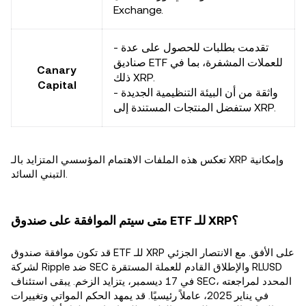
Exchange.
- تقدمت بطلبات للحصول على عدة
صناديق ETF للعملات المشفرة، بما في
Canary
ذلك XRP.
Capital
- واثقة من أن البيئة التنظيمية الجديدة
ستفضل المنتجات المستندة إلى XRP.
تعكس هذه الملفات الاهتمام المؤسسي المتزايد بالـ XRP وإمكانية
التبني السائد.
متى سيتم الموافقة على صندوق ETF للـ XRP؟
قد تكون موافقة صندوق ETF للـ XRP على الأفق. مع الانتصار الجزئي
لشركة Ripple ضد SEC والإطلاق القادم للعملة المستقرة RLUSD
في 17 ديسمبر، يتزايد الزخم. يبقى استئناف SEC، المحدد لمراجعته
في يناير 2025، عاملاً رئيسيًا. قد يمهد الحكم المواتي وتغييرات