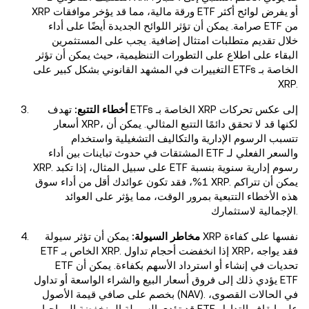
XRP ورقة مالية، مما قد يؤخر موافقات ETF أو يفرض لوائح أكثر
صرامة. يمكن أن تؤثر اللوائح الجديدة أيضًا على أداء ETF من
خلال تقديم متطلبات امتثال إضافية. يجب على المستثمرين
البقاء على اطلاع على التطورات التنظيمية، حيث يمكن أن تؤثر
التغييرات في المشهد القانوني بشكل كبير على ETFs الخاصة بـ
XRP.
أخطاء التتبع:
تهدف ETFs الخاصة بـ XRP إلى عكس تحركات
أسعار XRP، لكنها قد لا تحقق دائمًا التتبع المثالي. يمكن أن
تتسبب الرسوم الإدارية والتكاليف التشغيلية واستخدام
المشتقات في حدوث تباينات بين أداء ETF والسعر الفعلي لـ
XRP. على سبيل المثال، إذا تكبد ETF رسوم إدارية سنوية بنسبة
1%، فقد تكون عوائدك أقل من أداء سوق XRP. يمكن أن تتراكم
هذه الأخطاء التتبعية بمرور الوقت، مما يؤثر على العوائد
الإجمالية لاستثمارك.
مخاطر السيولة:
يمكن أن تؤثر سيولة XRP نفسها على كفاءة
ETF الخاص بـ XRP. إذا انخفضت أحجام تداول XRP، فقد يواجه
ETF تحديات في إنشاء أو استرداد الأسهم بكفاءة. يمكن أن
يؤدي ذلك إلى فروق أسعار البيع والشراء الواسعة أو تداول ETF
بخصم على صافي قيمة الأصول (NAV). في الحالات القصوى،
قد تؤدي السيولة المنخفضة إلى إجبار ETF على إيقاف التداول