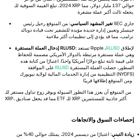
2024، تبلغ القيمة السوقية للـ XRP حوالي 137 مليار دولار، مما
يجعله ثالث أكبر عملة مشفرة.
تغير المشهد السياسي:
من المتوقع رحيل رئيس SEC جاري
جينسلر وتعيين إدارة جديدة مؤيدة للتشفير تحت قيادة دونالد
ترامب، مما قد يؤدي إلى تنظيمات أكثر ملاءمة.
تستعد Ripple لإطلاق
RLUSD
،
إدخال العملة المستقرة RLUSD:
وهي عملة مستقرة مرتبطة بالدولار الأمريكي مصممة للحفاظ
على قيمة ثابتة تبلغ دولارًا أمريكيًا واحدًا. اعتبارًا من كتابة هذه
السطور، حصلت العملة المستقرة
RLUSD
على الموافقة
التنظيمية من إدارة الخدمات المالية لولاية نيويورك (NYDFS)
ومن المتوقع إطلاقها قريبًا.
من المتوقع أن يعزز هذا التطور السيولة ويوفر زوج تداول مستقر للـ
XRP، مما قد يجعل صناديق ETF للـ XRP أكثر جاذبية للمستثمرين.
إحصاءات السوق والاتجاهات
زيادة التبني:
اعتبارًا من ديسمبر 2024، يمتلك حوالي 40% من