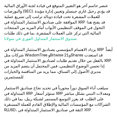
عنصر حاسم آخر هو التغيير المتوقع في قيادة لجنة الأوراق المالية
والبورصات (SEC). قد يؤدي رحيل غاري جينسلر وتعيين إدارة مؤيدة
للعملات المشفرة تحت قيادة دونالد ترامب إلى تسريع عملية
الموافقة على صناديق الاستثمار المتداولة في XRP. قد يفتح هذا
التحول في الموقف التنظيمي الأبواب أمام المزيد من المنتجات
المالية التي تركز على العملات المشفرة، بما في ذلك طلبات
.
صندوق الاستثمار المتداول الفوري في سولانا
يزداد الاهتمام المؤسسي بصناديق الاستثمار المتداولة في XRP أيضاً.
شركات مثل WisdomTree وBitwise و21Shares قد استعدت
بالفعل من خلال تقديم طلبات لصناديق الاستثمار المتداولة في XRP.
إذا تحسن الوضوح التنظيمي، فمن المحتمل أن ينضم المزيد من
مديري الأصول إلى السباق، مما يزيد من المنافسة والخيارات
للمستثمرين.
سيلعب أداء السوق دوراً محورياً في تحديد نجاح صناديق الاستثمار
المتداولة في XRP. ستؤثر أسعار XRP ومعدلات التبني بشكل مباشر
على الطلب. قد يعزز التوسع المستمر لشبكة ريبل، بما في ذلك
الشراكات مع المؤسسات المالية والإطلاق القادم للعملة المستقرة
RLUSD، الثقة في صناديق الاستثمار المتداولة في XRP.