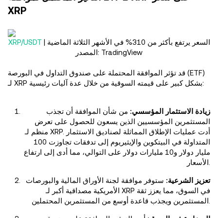
XRP
السعر يرتفع بأكثر من 310% في الأشهر الثلاثة الماضية |
XRP/USDT
المصدر: TradingView
قد تؤثر الموافقة المحتملة على صندوق التداول في البورصة (ETF)
لـ XRP بشكل كبير على قيمته السوقية من خلال عدة آليات رئيسية:
زيادة الاستثمار المؤسسي:
من شأن الموافقة أن تجذب
المستثمرين المؤسسيين الذين يسعون للحصول على تعرض
منظم لـ XRP. أدت عمليات الإطلاق المماثلة لصناديق الاستثمار
المتداولة في البيتكوين والإيثيريوم إلى تدفقات تجاوزت 100
مليار دولار و10 مليارات دولار على التوالي، مما أدى إلى ارتفاع
الأسعار.
تعزيز الشرعية:
ستوفر موافقة لجنة الأوراق المالية والبورصات
الأمريكية مصداقية أكبر لـ XRP في السوق، مما يعزز ثقة
المستثمرين ويجذب قاعدة أوسع من المستثمرين المحتملين.