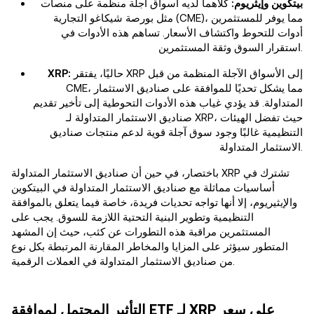
بيتكوين وإيثريوم:
كلاهما لديه أسواق آجلة منظمة على منصات
مثل بورصة شيكاغو التجارية (CME)، مما يوفر للمستثمرين
أدوات للتحوط واكتشاف الأسعار. تساهم هذه الأدوات في
استقرار السوق وثقة المستثمرين.
حاليًا، يفتقر XRP إلى الأسواق الآجلة المنظمة من قبل
XRP:
CME، مما يشكل تحديًا للموافقة على صناديق الاستثمار
المتداولة. قد يؤدي غياب هذه الأدوات التحوطية إلى تأخير تقديم
صناديق الاستثمار المتداولة لـ XRP، حيث تفضل الهيئات
التنظيمية غالبًا وجود سوق آجلة قوية لدعم منتجات صناديق
الاستثمار المتداولة.
باختصار، في حين أن صناديق الاستثمار المتداولة XRP تشترك في
أساسيات مماثلة مع صناديق الاستثمار المتداولة في البيتكوين
والإيثيريوم، إلا أنها تواجه تحديات فريدة، خاصة فيما يتعلق بالموافقة
التنظيمية وتطوير البنية التحتية اللازمة للسوق. يجب على
المستثمرين مراقبة هذه التطورات عن كثب، حيث إن المشهد
المتطور سيؤثر على المزايا والمخاطر المقارنة المرتبطة بكل نوع
من صناديق الاستثمار المتداولة في العملات الرقمية.
التأثير المحتمل لموافقة ETF لـ XRP على سعر