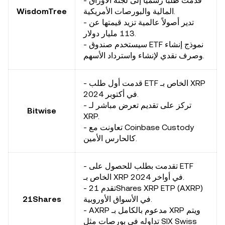
- قدمت طلباً رسمياً إلى لجنة الأوراق
المالية والبورصات الأمريكية.
WisdomTree
- تدير أصولاً عالمية تزيد قيمتها عن
113 مليار دولار.
- سيستخدم صندوق ETF نموذج إنشاء
وصرف نقدي لإنشاء واسترداد الأسهم.
- قدمت أول طلب ETF الخاص بـ XRP
في أكتوبر 2024.
- تركز على تقديم تعرض مباشر لـ
Bitwise
XRP.
- تعاونت مع Coinbase Custody
كالحارس الأمين.
- تقدمت بطلب للحصول على ETF
الخاص بـ XRP في أواخر 2024.
- تقدم 21Shares XRP ETP (AXRP)
في الأسواق الأوروبية.
21Shares
- AXRP مدعوم بالكامل بـ XRP ويتم
تداوله في بورصات مثل SIX Swiss