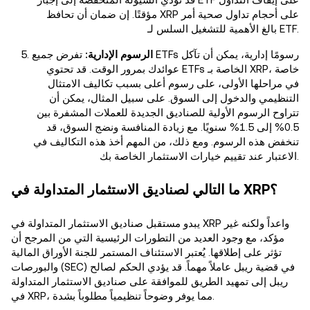
مؤقتًا. إن ضمان أن تحافظ XRP على أحجام تداول صحية أمر
بالغ الأهمية للتشغيل السلس لـ ETF.
الرسوم الإدارية:
تفرض جميع ETFs رسومًا إدارية، يمكن أن تآكل
عوائدك بمرور الوقت. قد تحتوي ETFs الخاصة بـ XRP، خاصة
في مراحلها الأولى، على رسوم أعلى بسبب تكاليف الامتثال
التنظيمي والدخول إلى السوق. على سبيل المثال، يمكن أن
تتراوح الرسوم الأولية للصناديق الجديدة للعملات المشفرة بين
0.5% إلى 1.5% سنويًا. مع زيادة المنافسة ونضج السوق، قد
تنخفض هذه الرسوم. ومع ذلك، من المهم أخذ هذه التكاليف في
الاعتبار عند تقييم خيارات الاستثمار الخاصة بك.
ما التالي لصناديق الاستثمار المتداولة في XRP؟
يبدو مستقبل صناديق الاستثمار المتداولة في XRP واعداً ولكنه غير
مؤكد، مع وجود العديد من التطورات الرئيسية التي من المرجح أن
تؤثر على إطلاقها. يُعتبر الاستئناف المستمر للجنة الأوراق المالية
والبورصات (SEC) في قضية ريبل عاملاً مهماً. قد يؤدي الحكم لصالح
ريبل إلى تمهيد الطريق للموافقة على صناديق الاستثمار المتداولة
في XRP، مما يوفر وضوحاً تنظيمياً مطلوباً بشدة.