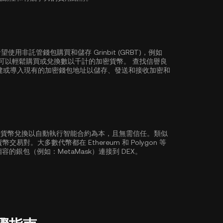
託管錢包購買和儲存 Grinbit (GRBT)，例如
錢包讓您可以輕鬆購買或兌換數以千計的加密貨幣。 查找信譽良
建或導入現有的加密錢包地址以儲存、發送和接收加密和
加密貨幣兌換以自動執行智能合約為本，且無需信任。類似
密貨幣交易對。大多數代幣都在
Ethereum
和
Polygon
等
容的銀包（例如：MetaMask）連接到 DEX。