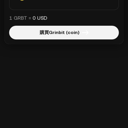
1 GRBT =
0 USD
購買Grinbit (coin)