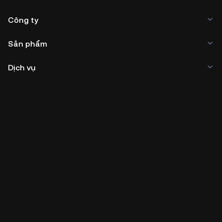
Công ty
Sản phẩm
Dịch vụ
Kinh doanh
Giá tiền điện tử
Tìm hiểu thêm
Nhà phát triển
Tải ứng dụng
Cộng đồng