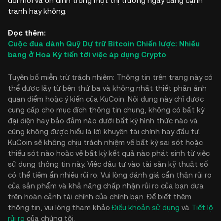
đổi mới và ổn định trong một thị trường ngày càng cạnh
tranh hay không.
Đọc thêm:
Cuộc đua dành Quỹ Dự trữ Bitcoin Chiến lược: Nhiều
bang ở Hoa Kỳ tiến tới việc áp dụng Crypto
Tuyên bố miễn trừ trách nhiệm: Thông tin trên trang này có
thể được lấy từ bên thứ ba và không nhất thiết phản ánh
quan điểm hoặc ý kiến của KuCoin. Nội dung này chỉ được
cung cấp cho mục đích thông tin chung, không có bất kỳ
đại diện hay bảo đảm nào dưới bất kỳ hình thức nào và
cũng không được hiểu là lời khuyên tài chính hay đầu tư.
KuCoin sẽ không chịu trách nhiệm về bất kỳ sai sót hoặc
thiếu sót nào hoặc về bất kỳ kết quả nào phát sinh từ việc
sử dụng thông tin này. Việc đầu tư vào tài sản kỹ thuật số
có thể tiềm ẩn nhiều rủi ro. Vui lòng đánh giá cẩn thận rủi ro
của sản phẩm và khả năng chấp nhận rủi ro của bạn dựa
trên hoàn cảnh tài chính của chính bạn. Để biết thêm
thông tin, vui lòng tham khảo
Điều khoản sử dụng
và
Tiết lộ
rủi ro
của chúng tôi.