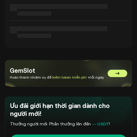
GemSlot
Chuyển đế
Hoàn thành nhiệm vụ để
kiếm token miễn phí
mỗi ngày
Ưu đãi giới hạn thời gian dành cho
người mới!
Thưởng người mới: Phần thưởng lên đến
-- USDT
!