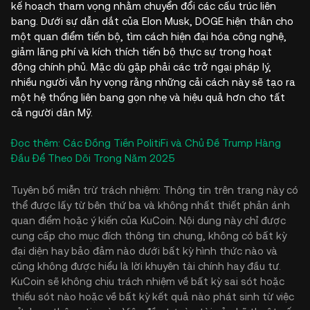
kế hoạch tham vọng nhằm chuyển đổi các cấu trúc liên
bang. Dưới sự dẫn dắt của Elon Musk, DOGE hiện thân cho
một quan điểm tiến bộ, tìm cách hiện đại hóa công nghệ,
giảm lãng phí và kích thích tiến bộ thực sự trong hoạt
động chính phủ. Mặc dù gặp phải các trở ngại pháp lý,
nhiều người vẫn hy vọng rằng những cải cách này sẽ tạo ra
một hệ thống liên bang gọn nhẹ và hiệu quả hơn cho tất
cả người dân Mỹ.
Đọc thêm: Các Đồng Tiền PolitiFi và Chủ Đề Trump Hàng
Đầu Để Theo Dõi Trong Năm 2025
Tuyên bố miễn trừ trách nhiệm: Thông tin trên trang này có
thể được lấy từ bên thứ ba và không nhất thiết phản ánh
quan điểm hoặc ý kiến của KuCoin. Nội dung này chỉ được
cung cấp cho mục đích thông tin chung, không có bất kỳ
đại diện hay bảo đảm nào dưới bất kỳ hình thức nào và
cũng không được hiểu là lời khuyên tài chính hay đầu tư.
KuCoin sẽ không chịu trách nhiệm về bất kỳ sai sót hoặc
thiếu sót nào hoặc về bất kỳ kết quả nào phát sinh từ việc