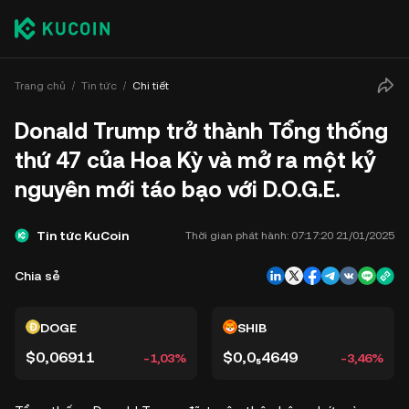
Trang chủ
Tin tức
Chi tiết
Donald Trump trở thành Tổng thống
thứ 47 của Hoa Kỳ và mở ra một kỷ
nguyên mới táo bạo với D.O.G.E.
Tin tức KuCoin
Thời gian phát hành:
07:17:20 21/01/2025
Chia sẻ
DOGE
SHIB
$0,06911
$0,0₅4649
-1,03%
-3,46%