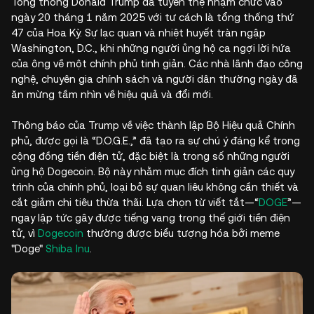
Tổng thống Donald Trump đã tuyên thệ nhậm chức vào
ngày 20 tháng 1 năm 2025 với tư cách là tổng thống thứ
47 của Hoa Kỳ. Sự lạc quan và nhiệt huyết tràn ngập
Washington, D.C., khi những người ủng hộ ca ngợi lời hứa
của ông về một chính phủ tinh giản. Các nhà lãnh đạo công
nghệ, chuyên gia chính sách và người dân thường ngày đã
ăn mừng tầm nhìn về hiệu quả và đổi mới.
Thông báo của Trump về việc thành lập Bộ Hiệu quả Chính
phủ, được gọi là “D.O.G.E.,” đã tạo ra sự chú ý đáng kể trong
cộng đồng tiền điện tử, đặc biệt là trong số những người
ủng hộ Dogecoin. Bộ này nhằm mục đích tinh giản các quy
trình của chính phủ, loại bỏ sự quan liêu không cần thiết và
cắt giảm chi tiêu thừa thãi. Lựa chọn từ viết tắt—“
DOGE
”—
ngay lập tức gây được tiếng vang trong thế giới tiền điện
tử, vì
Dogecoin
thường được biểu tượng hóa bởi meme
"Doge"
Shiba Inu
.