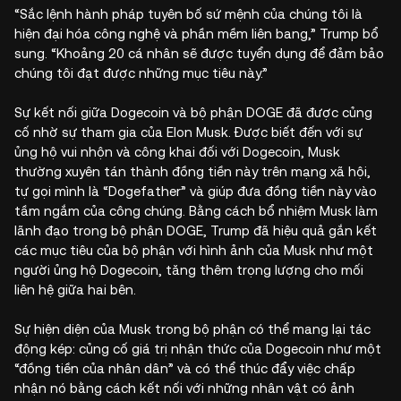
“Sắc lệnh hành pháp tuyên bố sứ mệnh của chúng tôi là
hiện đại hóa công nghệ và phần mềm liên bang,” Trump bổ
sung. “Khoảng 20 cá nhân sẽ được tuyển dụng để đảm bảo
chúng tôi đạt được những mục tiêu này.”
Sự kết nối giữa Dogecoin và bộ phận DOGE đã được củng
cố nhờ sự tham gia của Elon Musk. Được biết đến với sự
ủng hộ vui nhộn và công khai đối với Dogecoin, Musk
thường xuyên tán thành đồng tiền này trên mạng xã hội,
tự gọi mình là “Dogefather” và giúp đưa đồng tiền này vào
tầm ngắm của công chúng. Bằng cách bổ nhiệm Musk làm
lãnh đạo trong bộ phận DOGE, Trump đã hiệu quả gắn kết
các mục tiêu của bộ phận với hình ảnh của Musk như một
người ủng hộ Dogecoin, tăng thêm trọng lượng cho mối
liên hệ giữa hai bên.
Sự hiện diện của Musk trong bộ phận có thể mang lại tác
động kép: củng cố giá trị nhận thức của Dogecoin như một
“đồng tiền của nhân dân” và có thể thúc đẩy việc chấp
nhận nó bằng cách kết nối với những nhân vật có ảnh