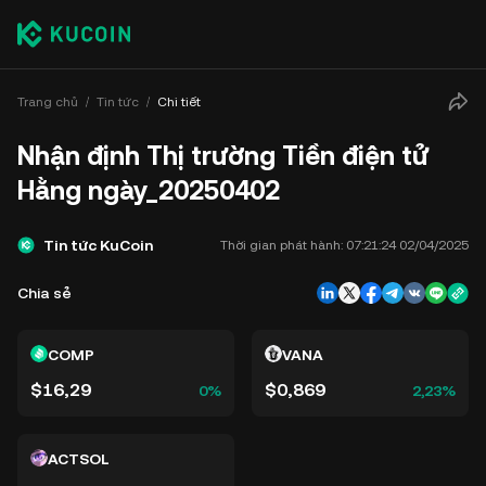
Trang chủ
Tin tức
Chi tiết
Nhận định Thị trường Tiền điện tử
Hằng ngày_20250402
Tin tức KuCoin
Thời gian phát hành:
07:21:24 02/04/2025
Chia sẻ
COMP
VANA
$16,29
$0,869
0%
2,23%
ACTSOL