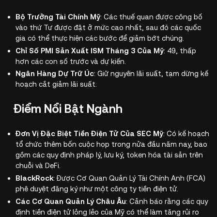
Bộ Trưởng Tài Chính Mỹ
: Các thuế quan được công bố
vào thứ Tư được đặt ở mức cao nhất, sau đó các quốc
gia có thể thực hiện các bước để giảm bớt chúng.
Chỉ Số PMI Sản Xuất ISM Tháng 3 Của Mỹ
: 49, thấp
hơn các con số trước và dự kiến.
Ngân Hàng Dự Trữ Úc
: Giữ nguyên lãi suất, tạm dừng kế
hoạch cắt giảm lãi suất.
Điểm Nổi Bật Ngành
Đơn Vị Đặc Biệt Tiền Điện Tử Của SEC Mỹ
: Có kế hoạch
tổ chức thêm bốn cuộc họp trong nửa đầu năm nay, bao
gồm các quy định pháp lý, lưu ký, token hóa tài sản trên
chuỗi và DeFi.
BlackRock
: Được Cơ Quan Quản Lý Tài Chính Anh (FCA)
phê duyệt đăng ký như một công ty tiền điện tử.
Các Cơ Quan Quản Lý Châu Âu
: Cảnh báo rằng các quy
định tiền điện tử lỏng lẻo của Mỹ có thể làm tăng rủi ro