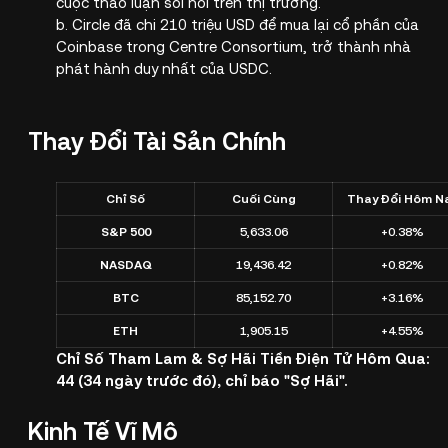
cuộc thảo luận sôi nổi trên thị trường.
b. Circle đã chi 210 triệu USD để mua lại cổ phần của
Coinbase trong Centre Consortium, trở thành nhà
phát hành duy nhất của USDC.
Thay Đổi Tài Sản Chính
Chỉ Số
Cuối Cùng
Thay Đổi Hôm N
S&P 500
5,633.06
+0.38%
NASDAQ
19,436.42
+0.82%
BTC
85,152.70
+3.16%
ETH
1,905.15
+4.55%
Chỉ Số Tham Lam & Sợ Hãi Tiền Điện Tử Hôm Qua:
44 (34 ngày trước đó), chỉ báo "Sợ Hãi".
Kinh Tế Vĩ Mô