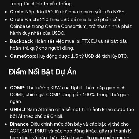
trong tài chính truyền thống.
Circle
: Nộp đơn IPO, lên kế hoạch niêm yết trên NYSE.
Circle
: Đã chi 210 triệu USD để mua lại cổ phần của
Coinbase trong Centre Consortium, trở thành nhà phát
hành duy nhất của USDC.
Backpack
: Hoàn tất việc mua lại FTX EU và sẽ bắt đầu
hoàn trả quỹ cho người dùng.
GameStop
: Huy động được 1,5 tỷ USD để tích lũy BTC.
Điểm Nổi Bật Dự Án
COMP
: Thị trường KRW của Upbit thêm cặp giao dịch
COMP, khiến giá COMP tăng gần 100% trong thời gian
ngắn.
GHIBLI
: Sam Altman chia sẻ một hình ảnh khác được tạo
bởi AI theo chủ đề Ghibli.
Binance
: Điều chỉnh mức đòn bẩy và các bậc vị thế cho
ACT, SATS, PNUT và các hợp đồng khác, gây ra thanh lý
hàng loạt và bán tháo. Các token liên quan giảm mạnh,