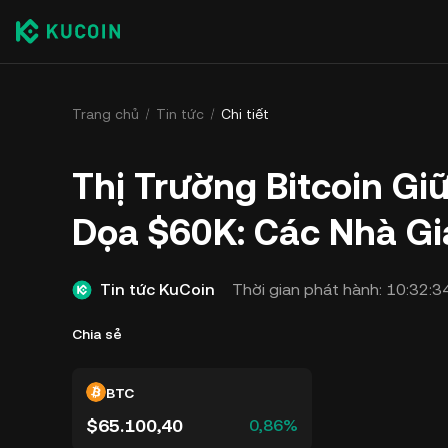
Trang chủ
Tin tức
Chi tiết
Thị Trường Bitcoin Gi
Dọa $60K: Các Nhà Gi
Tin tức KuCoin
Thời gian phát hành:
10:32:3
Chia sẻ
BTC
$65.100,40
0,86%