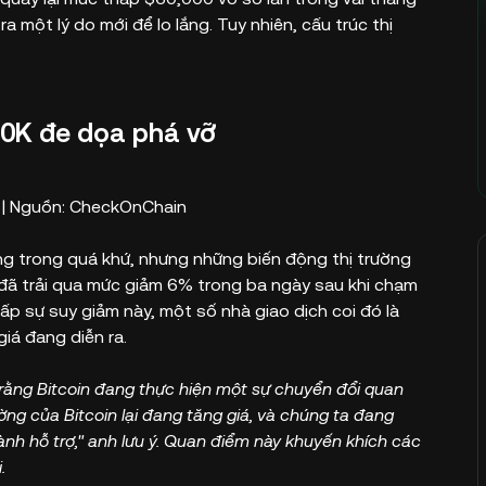
a một lý do mới để lo lắng. Tuy nhiên, cấu trúc thị
60K đe dọa phá vỡ
n | Nguồn: CheckOnChain
g trong quá khứ, nhưng những biến động thị trường
n đã trải qua mức giảm 6% trong ba ngày sau khi chạm
p sự suy giảm này, một số nhà giao dịch coi đó là
iá đang diễn ra.
ý rằng Bitcoin đang thực hiện một sự chuyển đổi quan
ường của Bitcoin lại đang tăng giá, và chúng ta đang
nh hỗ trợ," anh lưu ý. Quan điểm này khuyến khích các
.