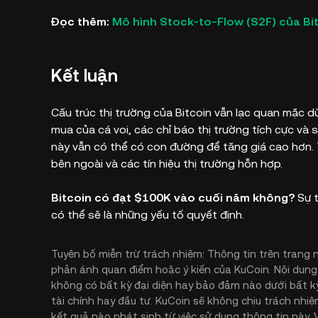
Đọc thêm:
Mô hình Stock-to-Flow (S2F) của Bi
Kết luận
Cấu trúc thị trường của Bitcoin vẫn lạc quan mặc 
mua của cá voi, các chỉ báo thị trường tích cực và
này vẫn có thể có con đường để tăng giá cao hơn. 
bên ngoài và các tín hiệu thị trường hỗn hợp.
Bitcoin có đạt $100K vào cuối năm không?
Sự t
có thể sẽ là những yếu tố quyết định.
Tuyên bố miễn trừ trách nhiệm: Thông tin trên trang 
phản ánh quan điểm hoặc ý kiến của KuCoin. Nội dung
không có bất kỳ đại diện hay bảo đảm nào dưới bất kỳ
tài chính hay đầu tư. KuCoin sẽ không chịu trách nhiệ
kết quả nào phát sinh từ việc sử dụng thông tin này. 