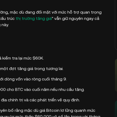
rường, mặc dù đang đối mặt với mức hỗ trợ quan trọng
cấu trúc
thị trường tăng giá
" vẫn giữ nguyên ngay cả
 này.
ã kiểm tra lại mức $60K.
một đợt tăng giá trong tương lai.
với dòng vốn vào ròng cuối tháng 9.
00 cho BTC vào cuối năm nếu nhu cầu tăng.
ịa chính trị và các phát triển về quy định.
uyên bố rằng mặc dù giá Bitcoin lơ lửng quanh mức
 quay lại mức thấp $60,000 vô số lần trong vài tháng