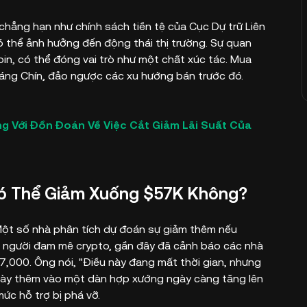
chẳng hạn như chính sách tiền tệ của Cục Dự trữ Liên
có thể ảnh hưởng đến động thái thị trường. Sự quan
oin, có thể đóng vai trò như một chất xúc tác. Mua
háng Chín, đảo ngược các xu hướng bán trước đó.
ng Với Đồn Đoán Về Việc Cắt Giảm Lãi Suất Của
Có Thể Giảm Xuống $57K Không?
 Một số nhà phân tích dự đoán sự giảm thêm nếu
t người đam mê crypto, gần đây đã cảnh báo các nhà
,000. Ông nói, "Điều này đang mất thời gian, nhưng
 này thêm vào một dàn hợp xướng ngày càng tăng lên
ức hỗ trợ bị phá vỡ.