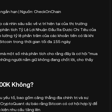
in ngắn hạn | Nguồn: CheckOnChain
ái nhìn sâu sắc về vị trí hiện tại của thị trường
 phân tích Tỷ Lệ Lợi Nhuận Đầu Ra Được Chi Tiêu của
ường tỷ lệ phần trăm của các khoản tiền có lãi khi
itcoin trong thời gian tối đa 155 ngày.
, mà một số nhà phân tích cho rằng đây là cơ hội "mua
g những người nắm giữ không đang chốt lời, cho thấy
100K Không?
u yếu tố, bao gồm căng thẳng địa chính trị và sự
 CryptoQuant dự báo rằng Bitcoin có cơ hội hợp lý để
kiện nhu cầu tăng lên.