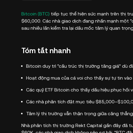
Bitcoin (BTC)
tiếp tục thể hiện sức mạnh trên thị t
$60,000. Các nhà giao dịch đang nhấn mạnh một "
sau nhiều lần kiểm tra lại dấu mốc tâm lý quan trọng
Tóm tắt nhanh
Bitcoin duy trì "cấu trúc thị trường tăng giá" dù đ
Hoạt động mua của cá voi cho thấy sự tự tin vào 
Các quỹ ETF Bitcoin cho thấy dấu hiệu phục hồi 
Các nhà phân tích đặt mục tiêu $85,000–$100,0
Tâm lý thị trường vẫn thận trọng giữa căng thẳng đ
Nhà phân tích thị trường Rekt Capital gần đây đã t
$60K, các nhà giao dịch không nên sợ hãi. "BTC đã