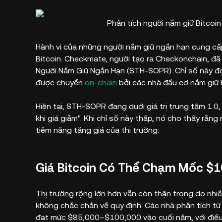
Phân tích người nắm giữ Bitco
Hành vi của những người nắm giữ ngắn hạn cung cấp c
Bitcoin. Checkmate, người tạo ra Checkonchain, đã
Người Nắm Giữ Ngắn Hạn (STH-SOPR). Chỉ số này đo l
được chuyển
on-chain
bởi các nhà đầu cơ nắm giữ B
Hiện tại, STH-SOPR đang dưới giá trị trung tâm 1.0
khi giá giảm". Khi chỉ số này thấp, nó cho thấy rằn
tiềm năng tăng giá của thị trường.
Giá Bitcoin Có Thể Chạm Mốc $
Thị trường rộng lớn hơn vẫn còn thận trọng do nhiề
không chắc chắn về quy định. Các nhà phân tích từ
đạt mức $85,000–$100,000 vào cuối năm, với điều 