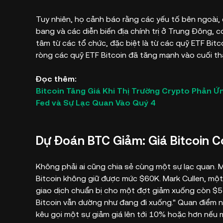
Tuy nhiên, họ cảnh báo rằng các yếu tố bên ngoài, 
bang và các diễn biến địa chính trị ở Trung Đông, 
tâm từ các tổ chức, đặc biệt là từ các quỹ ETF Bitc
ròng các quỹ ETF Bitcoin đã tăng mạnh vào cuối t
Đọc thêm:
Bitcoin Tăng Giá Khi Thị Trường Crypto Phản Ứ
Fed và Sự Lạc Quan Vào Quý 4
Dự Đoán BTC Giảm: Giá Bitcoin 
Không phải ai cũng chia sẻ cùng một sự lạc quan.
Bitcoin không giữ được mức $60K. Mark Cullen, mộ
giao dịch chuẩn bị cho một đợt giảm xuống còn $57
Bitcoin vẫn dường như đang đi xuống." Quan điểm
kêu gọi một sự giảm giá lên tới 10% hoặc hơn nếu m