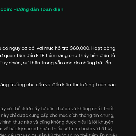
tcoin: Hướng dẫn toàn diện
dù có nguy cơ đối với mức hỗ trợ $60,000. Hoạt động
 sự quan tâm đến ETF tiềm năng cho thấy tiền điện tử
Tuy nhiên, sự thận trọng vẫn còn do những bất ổn
ăng trưởng nhu cầu và điều kiện thị trường toàn cầu
này có thể được lấy từ bên thứ ba và không nhất thiết
 này chỉ được cung cấp cho mục đích thông tin chung,
 hình thức nào và cũng không được hiểu là lời khuyên
m về bất kỳ sai sót hoặc thiếu sót nào hoặc về bất kỳ
Việc đầu tư vào tài sản kỹ thuật số có thể tiềm ẩn nhiều