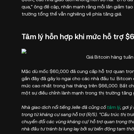
qua," ông đề cập, nhấn mạnh rằng mỗi lần giảm tạo r
trường tổng thể vẫn nghiêng về phía tăng giá.
Tâm lý hỗn hợp khi mức hỗ trợ $
Giá Bitcoin hàng tuầ
Mặc dù mốc $60,000 đã cung cấp hỗ trợ quan trọn
gần đây đã gây lo ngại cho các nhà đầu tư. Bitcoi
mức cao nhất trong hai tháng trên $66,000. Bất chấ
một sự điều chỉnh lành mạnh trong thị trường tăng g
Nhà giao dịch nổi tiếng Jelle đã củng cố
tâm lý
, gợi 
trọng từ kháng cự sang hỗ trợ (R/S). "Cấu trúc thị tr
chuyển đổi các vùng kháng cự/ hỗ trợ quan trọng thà
nhà đầu tư tránh bị lung lay bởi sự biến động tạm thời