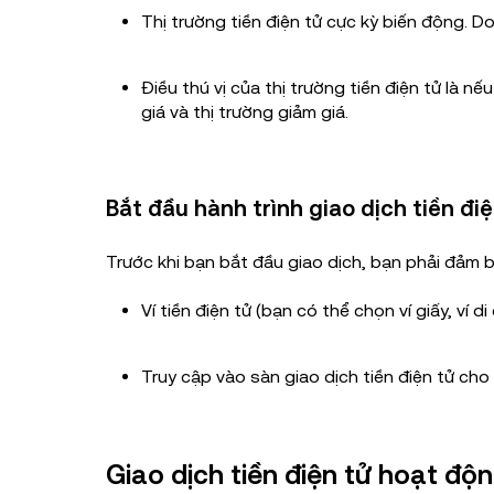
Thị trường tiền điện tử cực kỳ biến động. Do
Điều thú vị của thị trường tiền điện tử là n
giá và thị trường giảm giá.
Bắt đầu hành trình giao dịch tiền đi
Trước khi bạn bắt đầu giao dịch, bạn phải đảm 
Ví tiền điện tử (bạn có thể chọn ví giấy, v
Truy cập vào sàn giao dịch tiền điện tử cho
Giao dịch tiền điện tử hoạt độ