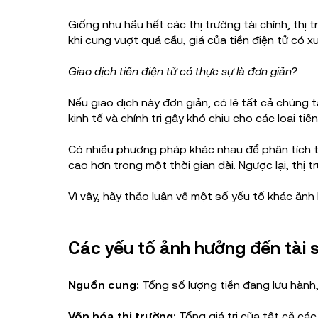
Giống như hầu hết các thị trường tài chính, thị 
khi cung vượt quá cầu, giá của tiền điện tử có 
Giao dịch tiền điện tử có thực sự là đơn giản?
Nếu giao dịch này đơn giản, có lẽ tất cả chúng t
kinh tế và chính trị gây khó chịu cho các loại t
Có nhiều phương pháp khác nhau để phân tích thị
cao hơn trong một thời gian dài. Ngược lại, thị 
Vì vậy, hãy thảo luận về một số yếu tố khác ảnh 
Các yếu tố ảnh hưởng đến tài s
Nguồn cung:
Tổng số lượng tiền đang lưu hành
Vốn hóa thị trường:
Tổng giá trị của tất cả cá