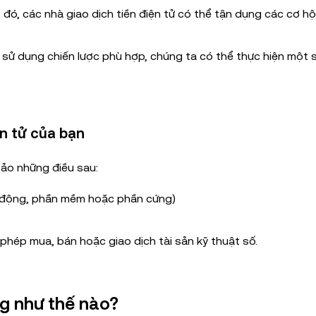
 đó, các nhà giao dịch tiền điện tử có thể tận dụng các cơ hội
ếu sử dụng chiến lược phù hợp, chúng ta có thể thực hiện một 
ện tử của bạn
bảo những điều sau:
í di động, phần mềm hoặc phần cứng)
 phép mua, bán hoặc giao dịch tài sản kỹ thuật số.
ng như thế nào?