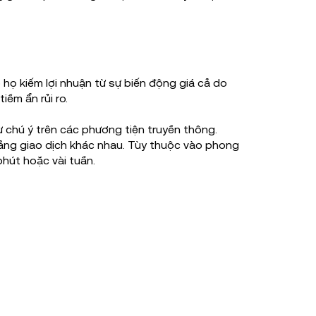
p họ kiếm lợi nhuận từ sự biến động giá cả do
tiềm ẩn rủi ro.
sự chú ý trên các phương tiện truyền thông.
n tảng giao dịch khác nhau. Tùy thuộc vào phong
phút hoặc vài tuần.