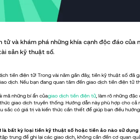
ện tử và khám phá những khía cạnh độc đáo của n
tài sản kỹ thuật số.
ịch tiền điện tử! Trong vài năm gần đây, tiền kỹ thuật số đã g
ao dịch. Nếu bạn đang quan tâm đến giao dịch tiền điện tử th
ải mã những bí ẩn của
giao dịch tiền điện tử
, làm rõ những đặc
g thức giao dịch truyền thống. Hướng dẫn này phù hợp cho cả
u sắc có giá trị và kiến ​​thức cần thiết để giúp bạn điều hướ
ử là bất kỳ loại tiền kỹ thuật số hoặc tiền ảo nào sử dụn
 tập trung để ghi lại các giao dịch, không cần đến cơ quan qu