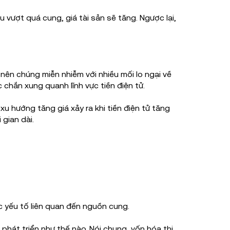
u vượt quá cung, giá tài sản sẽ tăng. Ngược lại,
p nên chúng miễn nhiễm với nhiều mối lo ngại về
c chắn xung quanh lĩnh vực tiền điện tử.
u hướng tăng giá xảy ra khi tiền điện tử tăng
 gian dài.
c yếu tố liên quan đến nguồn cung.
phát triển như thế nào. Nói chung, vốn hóa thị