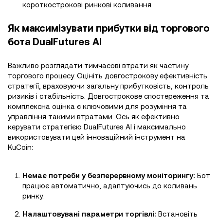
короткострокові ринкові коливання.
Як максимізувати прибутки від торгового
бота DualFutures AI
Важливо розглядати тимчасові втрати як частину
торгового процесу. Оцініть довгострокову ефективність
стратегії, враховуючи загальну прибутковість, контроль
ризиків і стабільність. Довгострокове спостереження та
комплексна оцінка є ключовими для розуміння та
управління такими втратами. Ось як ефективно
керувати стратегією DualFutures AI і максимально
використовувати цей інноваційний інструмент на
KuCoin:
Немає потреби у безперервному моніторингу:
Бот
працює автоматично, адаптуючись до коливань
ринку.
Налаштовувані параметри торгівлі:
Встановіть