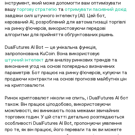
інструмент, який може допомогти вам оптимізувати
вашу
торгову стратегію
та
отримувати пасивний дохід
завдяки силі штучного інтелекту (AI). Цей бот,
керований AI, розроблений для автоматизації торгівлі
на ринку ф'ючерсів, використовуючи передові
алгоритми для прийняття обґрунтованих рішень.
DualFutures AI Bot — це унікальна функція,
запропонована KuCoin. Вона використовує
штучний інтелект
для аналізу ринкових трендів та
виконання угод на основі попередньо визначених
параметрів. Бот працює на ринку ф'ючерсів, купуючи та
продаючи контракти на основі прогнозів майбутніх цін
на криптовалюти.
Ринок криптовалют ніколи не спить, і DualFutures AI бот
також. Він працює цілодобово, використовуючи
можливості, які виникають поза межами звичайних
торгових годин. У цій статті детально розглядаються
особливості DualFutures AI Bot, пропонуючи уявлення
про те, як він працює, його переваги та як ви можете