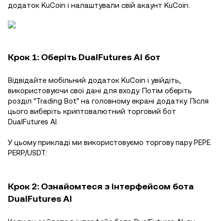
додаток KuCoin і налаштували свій акаунт KuCoin.
Крок 1: Оберіть DualFutures AI бот
Відвідайте мобільний додаток KuCoin і увійдіть,
використовуючи свої дані для входу. Потім оберіть
розділ "Trading Bot" на головному екрані додатку. Після
цього виберіть криптовалютний торговий бот
DualFutures AI.
У цьому прикладі ми використовуємо торгову пару PEPE
PERP/USDT:
Крок 2: Ознайомтеся з інтерфейсом бота
DualFutures AI