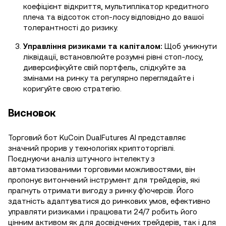
коефіцієнт відкриття, мультиплікатор кредитного
плеча та відсоток стоп-лосу відповідно до вашої
толерантності до ризику.
Управління ризиками та капіталом:
Щоб уникнути
ліквідації, встановлюйте розумні рівні стоп-лосу,
диверсифікуйте свій портфель, слідкуйте за
змінами на ринку та регулярно переглядайте і
коригуйте свою стратегію.
Висновок
Торговий бот KuCoin DualFutures AI представляє
значний прорив у технологіях криптоторгівлі.
Поєднуючи аналіз штучного інтелекту з
автоматизованими торговими можливостями, він
пропонує витончений інструмент для трейдерів, які
прагнуть отримати вигоду з ринку ф'ючерсів. Його
здатність адаптуватися до ринкових умов, ефективно
управляти ризиками і працювати 24/7 робить його
цінним активом як для досвідчених трейдерів, так і для