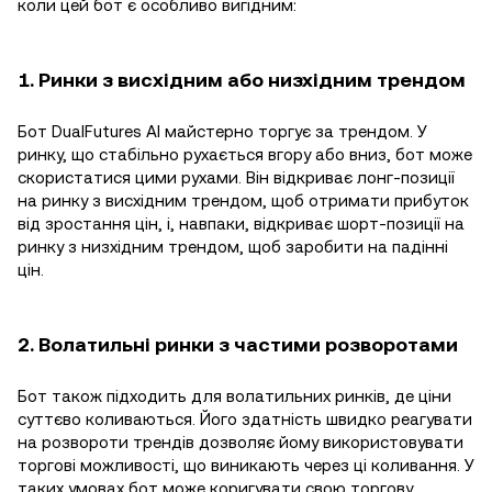
коли цей бот є особливо вигідним:
1. Ринки з висхідним або низхідним трендом
Бот DualFutures AI майстерно торгує за трендом. У
ринку, що стабільно рухається вгору або вниз, бот може
скористатися цими рухами. Він відкриває лонг-позиції
на ринку з висхідним трендом, щоб отримати прибуток
від зростання цін, і, навпаки, відкриває шорт-позиції на
ринку з низхідним трендом, щоб заробити на падінні
цін.
2. Волатильні ринки з частими розворотами
Бот також підходить для волатильних ринків, де ціни
суттєво коливаються. Його здатність швидко реагувати
на розвороти трендів дозволяє йому використовувати
торгові можливості, що виникають через ці коливання. У
таких умовах бот може коригувати свою торгову