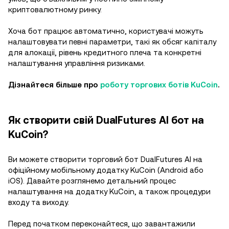
криптовалютному ринку.
Хоча бот працює автоматично, користувачі можуть
налаштовувати певні параметри, такі як обсяг капіталу
для алокації, рівень кредитного плеча та конкретні
налаштування управління ризиками.
Дізнайтеся більше про
роботу торгових ботів KuCoin
.
Як створити свій DualFutures AI бот на
KuCoin?
Ви можете створити торговий бот DualFutures AI на
офіційному мобільному додатку KuCoin (Android або
iOS). Давайте розглянемо детальний процес
налаштування на додатку KuCoin, а також процедури
входу та виходу.
Перед початком переконайтеся, що завантажили