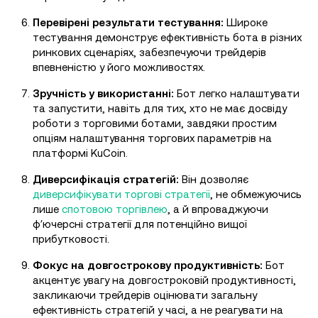
Перевірені результати тестування:
Широке
тестування демонструє ефективність бота в різних
ринкових сценаріях, забезпечуючи трейдерів
впевненістю у його можливостях.
Зручність у використанні:
Бот легко налаштувати
та запустити, навіть для тих, хто не має досвіду
роботи з торговими ботами, завдяки простим
опціям налаштування торгових параметрів на
платформі KuCoin.
Диверсифікація стратегій:
Він дозволяє
диверсифікувати торгові стратегії
, не обмежуючись
лише
спотовою торгівлею
, а й впроваджуючи
фʼючерсні стратегії для потенційно вищої
прибутковості.
Фокус на довгострокову продуктивність:
Бот
акцентує увагу на довгостроковій продуктивності,
закликаючи трейдерів оцінювати загальну
ефективність стратегій у часі, а не реагувати на