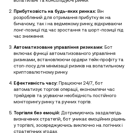
волатильні та консолідуючі ринки.
Прибутковість на будь-яких ринках:
Він
розроблений для отримання прибутку як на
бичачому, так і на ведмежому ринку, відкриваючи
лонг-позиції під час зростання та шорт-позиції під
час зниження.
Автоматизоване управління ризиками:
Бот
включає функції автоматизованого управління
ризиками, встановлюючи ордери тейк-профіту та
стоп-лосу для мінімізації ризиків на волатильному
криптовалютному ринку.
Ефективність часу:
Працюючи 24/7, бот
автоматизує торгові операції, економлячи час
трейдерів та усуваючи необхідність постійного
моніторингу ринку та ручних торгів.
Торгівля без емоцій:
Дотримуючись заздалегідь
визначених стратегій, бот уникає емоційних рішень
у торгівлі, зосереджуючись виключно на логічних і
стратегічних угодах.