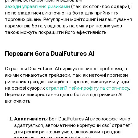
заходи управління ризиками
(такі як стоп-лос ордери), і
не покладатися виключно на бота для прийняття
торгових рішень. Регулярний моніторинг і налаштування
параметрів бота у відповідь на зміну ринкових умов
також можуть покращити його ефективність.
Переваги бота DualFutures AI
Стратегія DualFutures AI вирішує поширені проблеми, з
якими стикаються трейдери, такі як неточні прогнози
ринкових трендів і емоційна торгівля, виконуючи угоди
на основі суворих
стратегій тейк-профіту та стоп-лосу
.
Переваги використання цього бота з підтримкою AI
включають:
Адаптивність:
Бот DualFutures AI високоефективно
адаптується, автоматично коригуючи свої стратегії
для різних ринкових умов, включаючи трендові,