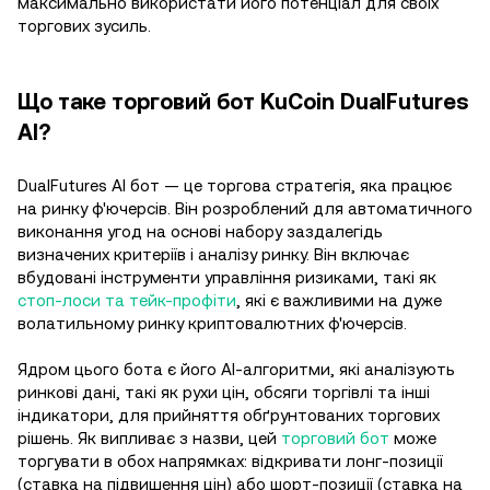
максимально використати його потенціал для своїх
торгових зусиль.
Що таке торговий бот KuCoin DualFutures
AI?
DualFutures AI бот — це торгова стратегія, яка працює
на ринку ф'ючерсів. Він розроблений для автоматичного
виконання угод на основі набору заздалегідь
визначених критеріїв і аналізу ринку. Він включає
вбудовані інструменти управління ризиками, такі як
стоп-лоси та тейк-профіти
, які є важливими на дуже
волатильному ринку криптовалютних ф'ючерсів.
Ядром цього бота є його AI-алгоритми, які аналізують
ринкові дані, такі як рухи цін, обсяги торгівлі та інші
індикатори, для прийняття обґрунтованих торгових
рішень. Як випливає з назви, цей
торговий бот
може
торгувати в обох напрямках: відкривати лонг-позиції
(ставка на підвищення цін) або шорт-позиції (ставка на