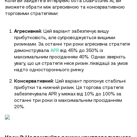
Коли ви зайдете в інтерфейс бота DualFutures AI, ви
зможете обрати між агресивною та консервативною
торговими стратегіями:
Агресивний:
Цей варіант забезпечує вищу
прибутковість, але супроводжується вищими
ризиками. За останні три роки агресивна стратегія
демонструвала
APR
від 45% до 350% із
максимальним просіданням 40%. Однак зверніть
увагу, що ця стратегія несе ризик ліквідації за умов
надто одностороннього ринку.
Консервативний:
Цей варіант пропонує стабільні
прибутки та нижчий ризик. Ця торгова стратегія
забезпечувала APR у межах від 10% до 100% за
останні три роки із максимальним просіданням
20%.