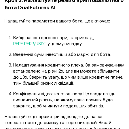
Крок 3: Налаштуйте режим криптовалютного
бота DualFutures AI
Налаштуйте параметри вашого бота. Це включає:
Вибір вашої торгової пари, наприклад,
PEPE PERP/USDT
у цьому випадку.
Введення суми інвестицій або маржі для бота.
Налаштування кредитного плеча. За замовчуванням
встановлено на рівні 2x, але ви можете збільшити
до 10x. Зверніть увагу, що чим вище кредитне плече,
тим більший ризик ліквідації.
Конфігурація відсотка стоп-лосу. Це заздалегідь
визначений рівень, на якому ваша позиція буде
закрита, щоб уникнути подальших збитків.
Налаштуйте ці параметри відповідно до вашої
толерантності до ризику та торгових цілей. Вкрай
важливо встановити рівень стоп-лосу, щоб ефективно