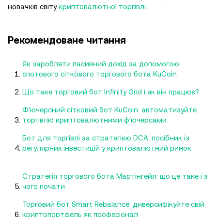
новачків світу
криптовалютної торгівлі
.
Рекомендоване читання
Як заробляти пасивний дохід за допомогою
спотового сіткового торгового бота KuCoin
Що таке торговий бот Infinity Grid і як він працює?
Ф'ючерсний сітковий бот KuCoin: автоматизуйте
торгівлю криптовалютними фʼючерсами
Бот для торгівлі за стратегією DCA: посібник із
регулярних інвестицій у криптовалютний ринок
Стратегія торгового бота Мартінгейл: що це таке і з
чого почати
Торговий бот Smart Rebalance: диверсифікуйте свій
криптопортфель як професіонал