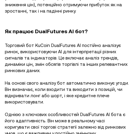
зниження цін), потенційно отримуючи прибуток як на
зростанні, так і на падінні ринку.
Як працює DualFutures AI бот?
Торговий бот KuCoin DualFutures AI постійно аналізує
ринок, використовуючи AI для інтерпретації різних
сигналів та індикаторів. Це включає аналіз трендів,
динаміки цін, змін обсягів торгівлі та інших релевантних
ринкових даних.
На основі свого аналізу бот автоматично виконує угоди.
Він визначає, коли входити та виходити з позицій, чи
відкривати лонг або шорт, і яке кредитне плече
використовувати.
Однією з ключових особливостей DualFutures AI бота є
його адаптивність. Він може в реальному часі
коригувати свої торгові стратегії залежно від ринкових
умов, що є важливим у постійно змінному