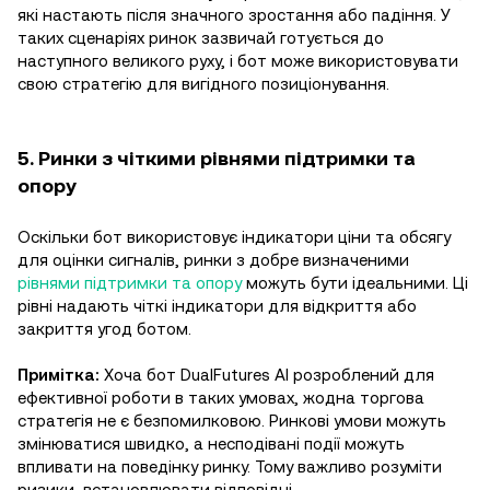
які настають після значного зростання або падіння. У
таких сценаріях ринок зазвичай готується до
наступного великого руху, і бот може використовувати
свою стратегію для вигідного позиціонування.
5. Ринки з чіткими рівнями підтримки та
опору
Оскільки бот використовує індикатори ціни та обсягу
для оцінки сигналів, ринки з добре визначеними
рівнями підтримки та опору
можуть бути ідеальними. Ці
рівні надають чіткі індикатори для відкриття або
закриття угод ботом.
Примітка:
Хоча бот DualFutures AI розроблений для
ефективної роботи в таких умовах, жодна торгова
стратегія не є безпомилковою. Ринкові умови можуть
змінюватися швидко, а несподівані події можуть
впливати на поведінку ринку. Тому важливо розуміти
ризики, встановлювати відповідні