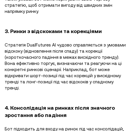
стратегію, щоб отримати вигоду від швидких змін
напрямку ринку.
3. Ринки з відскоками та корекціями
Стратегія DualFutures AI чудово справляється з умовами
відскоку (відновлення після спаду) та корекції
(короткочасного падіння в межах висхідного тренду).
Вона ефективно торгує, визначаючи та реагуючи на ці
конкретні ринкові сценарії. Наприклад, бот може
відкривати шорт-позиції під час корекцій у висхідному
тренді та лонг-позиції під час відскоків у спадному
тренді.
4. Консолідація на ринках після значного
зростання або падіння
Бот підходить для входу на ринок під час консолідацій,