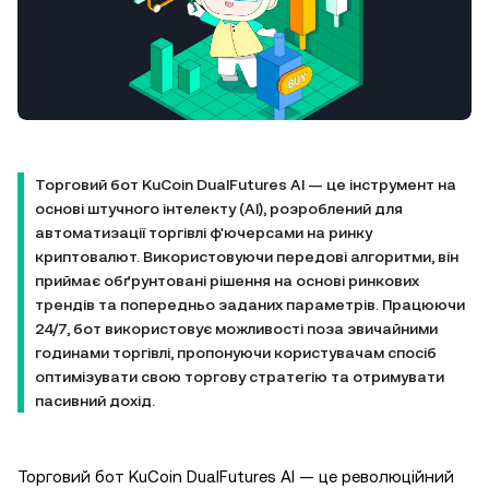
Торговий бот KuCoin DualFutures AI — це інструмент на
основі штучного інтелекту (AI), розроблений для
автоматизації торгівлі ф'ючерсами на ринку
криптовалют. Використовуючи передові алгоритми, він
приймає обґрунтовані рішення на основі ринкових
трендів та попередньо заданих параметрів. Працюючи
24/7, бот використовує можливості поза звичайними
годинами торгівлі, пропонуючи користувачам спосіб
оптимізувати свою торгову стратегію та отримувати
пасивний дохід.
Торговий бот KuCoin DualFutures AI — це революційний