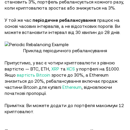
становить 3%, портфель ребалансується кожного разу,
коли криптовалюта зростає або знижується на 3%.
У той же час
періодичне ребалансування
працює на
основі часових інтервалів, а не відсоткових порогів. Ви
можете встановити інтервал від 30 хвилин до 28 днів.
Приклад періодичного ребалансування
Припустимо, у вас є чотири криптовалюти з рівною
вартістю — BTC, ETH,
XRP
та
KCS
у портфелі на $1000.
Якщо
вартість Bitcoin
зросте до 30%, а Ethereum
знизиться до 20%, ребалансування включає продаж
частини Bitcoin для купівлі
Ethereum
, відновлюючи
початкові пропорції.
Примітка: Ви можете додати до портфеля максимум 12
криптовалют.