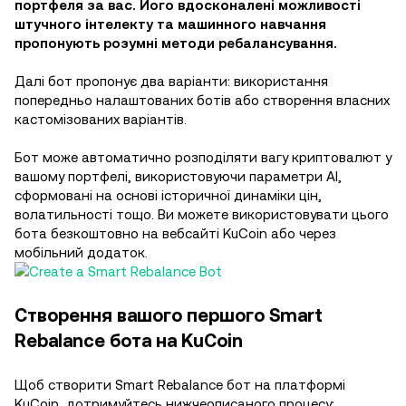
портфеля за вас. Його вдосконалені можливості
штучного інтелекту та машинного навчання
пропонують розумні методи ребалансування.
Далі бот пропонує два варіанти: використання
попередньо налаштованих ботів або створення власних
кастомізованих варіантів.
Бот може автоматично розподіляти вагу криптовалют у
вашому портфелі, використовуючи параметри AI,
сформовані на основі історичної динаміки цін,
волатильності тощо. Ви можете використовувати цього
бота безкоштовно на вебсайті KuCoin або через
мобільний додаток.
Створення вашого першого Smart
Rebalance бота на KuCoin
Щоб створити Smart Rebalance бот на платформі
KuCoin, дотримуйтесь нижчеописаного процесу: