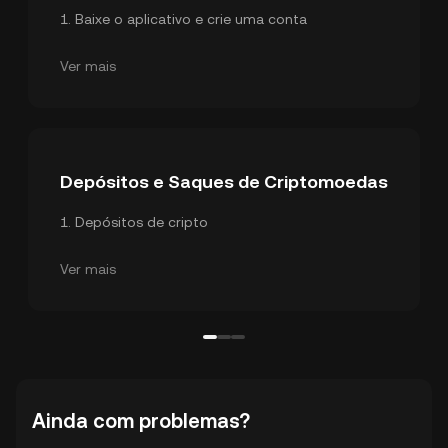
1
.
Baixe o aplicativo e crie uma conta
2
.
Verificação de identidade
3
.
Configurações de Segurança
Ver mais
Depósitos e Saques de Criptomoedas
1
.
Depósitos de cripto
2
.
Saques de criptomoedas
3
.
Transferência interna
Ver mais
Ainda com problemas?