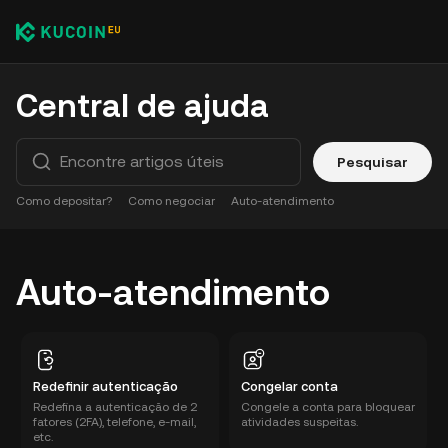
Central de ajuda
Pesquisar
Como depositar?
Como negociar
Auto-atendimento
Auto-atendimento
Redefinir autenticação
Congelar conta
Redefina a autenticação de 2
Congele a conta para bloquear
fatores (2FA), telefone, e-mail,
atividades suspeitas.
etc.