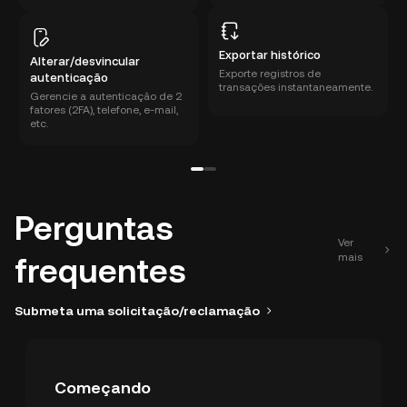
Exportar histórico
Alterar/desvincular
Exporte registros de
autenticação
transações instantaneamente.
Gerencie a autenticação de 2
fatores (2FA), telefone, e-mail,
etc.
Perguntas
Ver
mais
frequentes
Submeta uma solicitação/reclamação
Começando