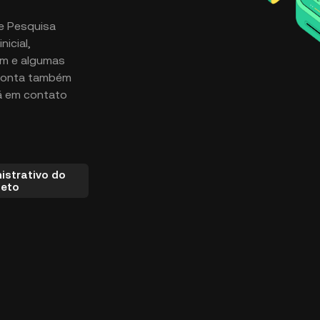
e Pesquisa
nicial,
em e algumas
 conta também
rá em contato
istrativo do
jeto