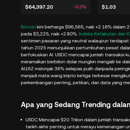
$64,397.20
$1.03
-0.3%
Bitcoin
kini berharga $96,565, naik +2.16% dalam 2
pada $3,225, naik +2.80%.
Indeks Ketakutan dan 
sentimen pasaran yang neutral walaupun terdapat t
tahun 2025 menunjukkan pertumbuhan pesat dalam 
berfokuskan AI. USDC mencapai jumlah transaksi ku
meramalkan berbilion dolar mungkin mengalir ke dal
AI16Z melonjak 36% selepas pulih daripada peringka
menjadi mata wang kripto ketiga terbesar mengikut
perkembangan penting, petikan, dan data yang mem
Apa yang Sedang Trending dalam
USDC Mencapai $20 Trilion dalam jumlah transak
tarikh akhir penting untuk merayu kemenangan 