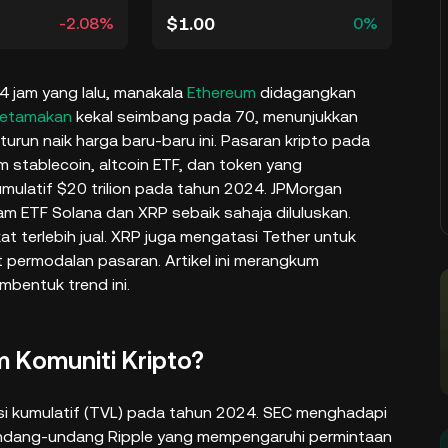
$1.00
-2.08%
0%
4 jam yang lalu, manakala
Ethereum
didagangkan
Ketamakan
kekal seimbang pada 70, menunjukkan
urun naik harga baru-baru ini. Pasaran kripto pada
stablecoin, altcoin ETF, dan token yang
mulatif $20 trilion pada tahun 2024. JPMorgan
am ETF Solana dan XRP sebaik sahaja diluluskan.
t terlebih jual. XRP juga mengatasi Tether untuk
 permodalan pasaran. Artikel ini merangkum
bentuk trend ini.
 Komuniti Kripto?
si kumulatif (TVL) pada tahun 2024. SEC menghadapi
undang-undang Ripple yang mempengaruhi permintaan