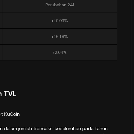
Perubahan 24J
+10.09%
+16.18%
+2.04%
m TVL
: KuCoin
on dalam jumlah transaksi keseluruhan pada tahun