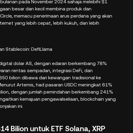
si bulanan pada November 2024 sahaja melebihi $1
niagaan besar dan kecil membina produk dan
 Circle, memacu penerimaan arus perdana yang akan
et yang lebih cepat, lebih kukuh, dan lebih
an Stablecoin: DefiLlama
 digital dolar AS, dengan edaran berkembang 78%
ran rentas sempadan, integrasi DeFi, dan
50 bilion dibawa dari kewangan tradisional ke
. Menurut Artemis, had pasaran USDC meningkat 61%
ilion, dengan jumlah pemindahan berkembang 241%
mengaitkan kemajuan pengawalseliaan, blockchain yang
njakan ini.
14 Bilion untuk ETF Solana, XRP