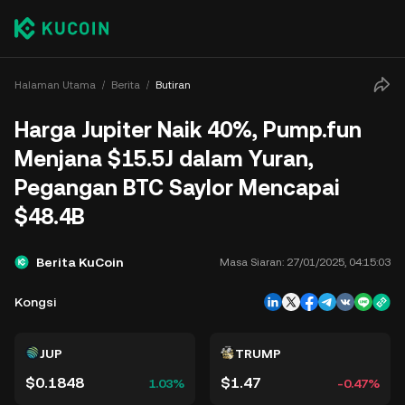
Halaman Utama
Berita
Butiran
Harga Jupiter Naik 40%, Pump.fun
Menjana $15.5J dalam Yuran,
Pegangan BTC Saylor Mencapai
$48.4B
Berita KuCoin
Masa Siaran:
27/01/2025, 04:15:03
Kongsi
JUP
TRUMP
$0.1848
$1.47
1.03%
-0.47%