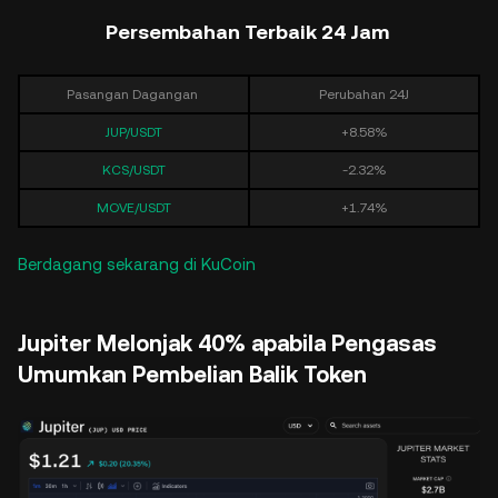
Persembahan Terbaik 24 Jam
Pasangan Dagangan
Perubahan 24J
JUP/USDT
+8.58%
KCS/USDT
-2.32%
MOVE/USDT
+1.74%
Berdagang sekarang di KuCoin
Jupiter Melonjak 40% apabila Pengasas
Umumkan Pembelian Balik Token