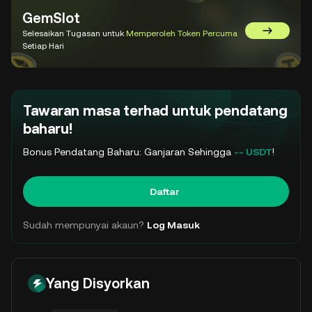
GemSlot
Selesaikan Tugasan untuk
Memperoleh Token Percuma
Pergi ke 
Setiap Hari
Tawaran masa terhad untuk pendatang
baharu!
Bonus Pendatang Baharu: Ganjaran Sehingga
-- USDT
!
Daftar
Sudah mempunyai akaun?
Log Masuk
Yang Disyorkan