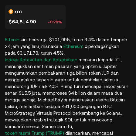
BTC
$64,814.90
-0.28%
Bitcoin
kini berharga $101,095, turun 3.4% dalam tempoh
24 jam yang lalu, manakala
Ethereum
diperdagangkan
pada $3,171.78, turun 4.5%.
Indeks Ketakutan dan Ketamakan
menurun kepada 71,
menunjukkan sentimen pasaran yang optimis. Jupiter
mengumumkan pembakaran tiga bilion token JUP dan
menggunakan separuh yuran untuk pembelian semula,
mendorong JUP naik 40%. Pump.fun mencapai rekod yuran
sehari $15.5 juta, memproses $4 bilion dalam masa dua
minggu sahaja. Michael Saylor meneruskan usaha Bitcoin
beliau, menambah kepada 461,000 pegangan BTC
MicroStrategy. Virtuals Protocol berkembang ke Solana,
mewujudkan rizab strategik SOL untuk menyokong
komuniti mereka. Sementara itu,
token rasmi Trump (TRUMP)
dilancarkan, mencapai