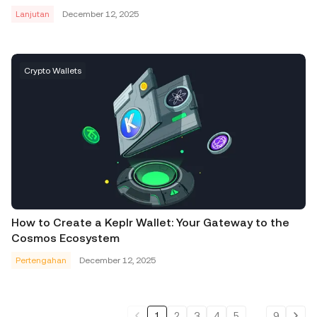
Lanjutan
December 12, 2025
Crypto Wallets
How to Create a Keplr Wallet: Your Gateway to the
Cosmos Ecosystem
Pertengahan
December 12, 2025
1
2
3
4
5
...
9