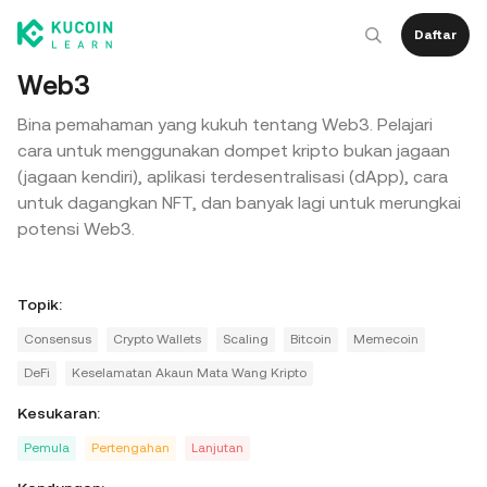
Daftar
Web3
Bina pemahaman yang kukuh tentang Web3. Pelajari
cara untuk menggunakan dompet kripto bukan jagaan
(jagaan kendiri), aplikasi terdesentralisasi (dApp), cara
untuk dagangkan NFT, dan banyak lagi untuk merungkai
potensi Web3.
Topik
:
Consensus
Crypto Wallets
Scaling
Bitcoin
Memecoin
DeFi
Keselamatan Akaun Mata Wang Kripto
Kesukaran
:
Pemula
Pertengahan
Lanjutan