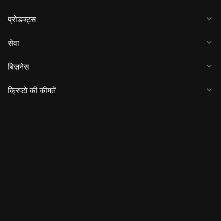
प्रोडक्ट्स
सेवा
बिज़नेस
क्रिप्टो की कीमतें
सीखें
डेवलपर
ऐप डाउनलोड करें
समुदाय