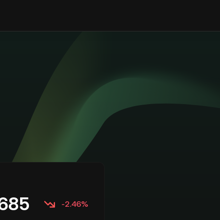
685
-2.46%