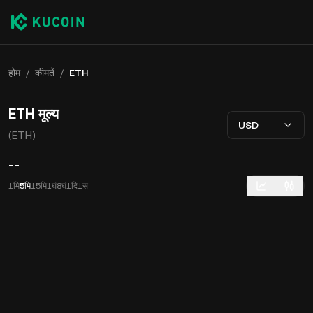
होम
/
कीमतें
/
ETH
ETH मूल्य
USD
(ETH)
--
1मि
5मि
15मि
1घं
8घं
1दि
1स