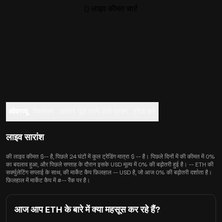
() लाइव कीमत चार्ट
ओवरव्यू
विश्लेषण
अक्सर पूछे जाने वाले प्रश्न
ट्रेड करें
लाइव सारांश
की लाइव कीमत $-- है, पिछले 24 घंटों में कुल ट्रेडिंग मात्रा $ -- है। पिछले दिनों में की कीमत में 0%
का बदलाव हुआ, और पिछले सप्ताह के दौरान इसके USD मूल्य में 0% की बढ़ोतरी हुई है। -- ETH की
सर्क्युलेटिंग सप्लाई के साथ, की मार्केट कैप फ़िलहाल -- USD है, जो आज 0% की बढ़ोतरी दर्शाता है।
फ़िलहाल में मार्केट कैप में #-- रैंक पर है।
आज आप ETH के बारे में क्या महसूस कर रहे हैं?