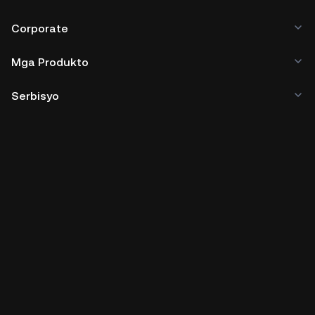
Corporate
Mga Produkto
Serbisyo
Business
Mga Price ng Crypto
Matuto
Developer
Pag-download ng App
Community