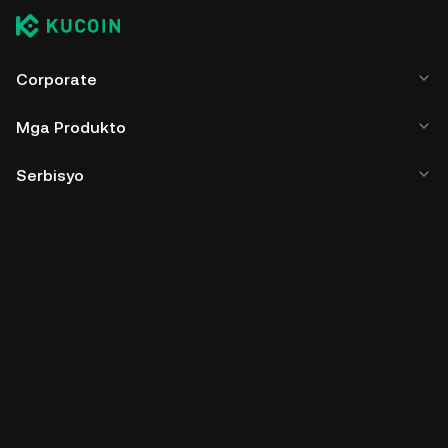
Corporate
Mga Produkto
Serbisyo
Business
Mga Price ng Crypto
Matuto
Developer
Pag-download ng App