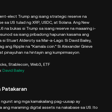
sident-elect Trump ang isang strategic reserve na
se sa US tulad ng XRP, USDC, at Solana. Ang New
 na bukas si Trump sa isang reserve na maaaring i-
umusunod sa isang pribadong hapunan kasama ang
 si Stuart Alderoty sa Mar-a-Lago. Si David Bailey,
g ang Ripple na "Kamala coin." Si Alexander Grieve
t pinayuhan na hintayin ang kumpirmasyon.
n:
David Bailey
a Patakaran
n, ngunit ang mga kamakailang pag-uusap ay
ng maraming digital assets na nakabase sa US. Ito