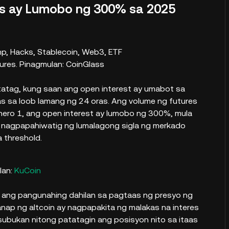
es ay Lumobo ng 300% sa 2025
ures. Pinagmulan: CoinGlass
tatag, kung saan ang open interest ay umabot sa
sa loob lamang ng 24 oras. Ang volume ng futures
nero 1, ang open interest ay lumobo ng 300%, mula
 nagpapahiwatig ng lumalagong sigla ng merkado
a threshold.
lan:
KuCoin
ng ang pangunahing dahilan sa pagtaas ng presyo ng
ap ng altcoin ay nagpapakita ng malakas na interes
ukan nitong patatagin ang posisyon nito sa itaas