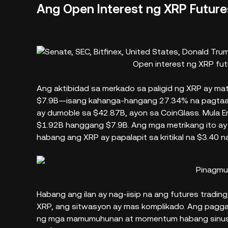
Ang Open Interest ng XRP Futur
Open interest ng XRP fut
Ang aktibidad sa merkado sa paligid ng XRP ay ma
$7.9B—isang kahanga-hangang 27.34% na pagtaas 
ay dumoble sa $42.87B, ayon sa CoinGlass. Mula E
$1.92B hanggang $7.9B. Ang mga metrikang ito ay
habang ang XRP ay papalapit sa kritikal na $3.40 n
Pinagmu
Habang ang ilan ay nag-iisip na ang futures tradi
XRP, ang sitwasyon ay mas komplikado. Ang paggan
ng mga mamumuhunan at momentum habang sinusub