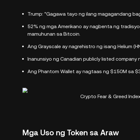
Trump: "Gagawa tayo ng ilang magagandang baga
52% ng mga Amerikano ay nagbenta ng tradisyona
mamuhunan sa Bitcoin.
Ang Grayscale ay nagrehistro ng isang Helium (H
Inanunsiyo ng Canadian publicly listed company n
Ang Phantom Wallet ay nagtaas ng $150M sa $3
Crypto Fear & Greed Index
Mga Uso ng Token sa Araw