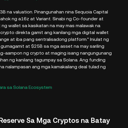
B na valuation. Pinangunahan nina Sequoia Capital
lahok ng a16z at Variant. Sinabi ng Co-founder at
at ng wallet sa kasikatan na may mas malawak na
rypto direkta gamit ang kanilang mga digital wallet
nge at iba pang sentralisadong platform." Iniulat ng
umagamit at $25B sa mga asset na may sariling
 pag-aampon ng crypto at maging isang nangungunang
ihan ng kanilang tagumpay sa Solana. Ang funding
 na nalampasan ang mga kamakailang deal tulad ng
ra sa Solana Ecosystem
 Reserve Sa Mga Cryptos na Batay