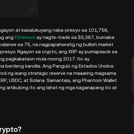
--
 ngayon at kasalukuyang naka-presyo sa 101,758,
ng ang
Ethereum
ay nagte-trade sa $3,387, bumaba
 balanse sa 75, na nagpapahiwatig ng bullish market
 presyo. Ngayon sa crypto, ang XRP ay pumapasok sa
ang pagkakataon mula noong 2017. Ito ay
a berdeng kandila. Ang Pangulo ng Estados Unidos
uyod ng isang strategic reserve na maaaring magsama
XRP, USDC, at Solana. Samantala, ang Phantom Wallet
g artikulong ito ang lahat ng mga kaganapang ito at
Crypto?