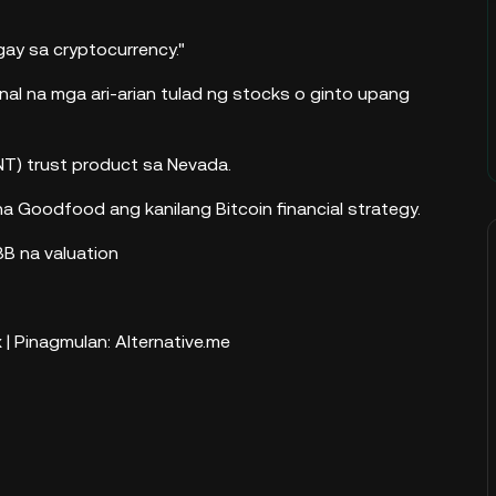
y sa cryptocurrency."
l na mga ari-arian tulad ng stocks o ginto upang
NT) trust product sa Nevada.
a Goodfood ang kanilang Bitcoin financial strategy.
B na valuation
 | Pinagmulan: Alternative.me