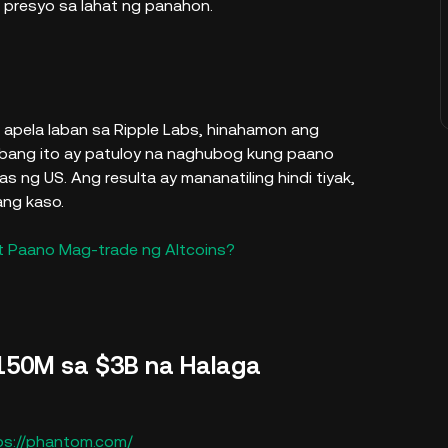
presyo sa lahat ng panahon.
 apela laban sa Ripple Labs, hinahamon ang
labang ito ay patuloy na naghubog kung paano
as ng US. Ang resulta ay mananatiling hindi tiyak,
ang kaso.
at Paano Mag-trade ng Altcoins?
150M sa $3B na Halaga
ps://phantom.com/