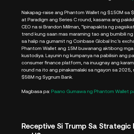
Nakapag-raise ang Phantom Wallet ng $150M sa $3
at Paradigm ang Series C round, kasama ang pakiki
CEO na si Brandon Millman, "Ipinapakita ng pagsik
trend kung saan mas maraming tao ang bumibili ng c
sa halip na gumamit ng Coinbase Global Inc.'s excha
Phantom Wallet ang 15M buwanang aktibong mga g
kustodiya. Layunin ng kumpanya na pabilisin ang
consumer finance platform, na inuugnay ang karam
round na ito ang pinakamalaki sa ngayon sa 2025,
$58M ng Sygnum Bank.
Magbasa pa:
Paano Gumawa ng Phantom Wallet pa
Receptive Si Trump Sa Strategic