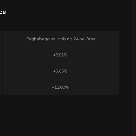
nce
Pagbabago sa loob ng 24 na Oras
+8.82%
+5.06%
+12.08%