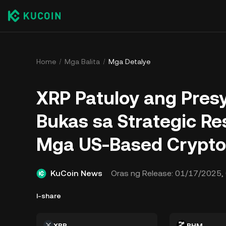
Home
Mga Balita
Mga Detalye
XRP Patuloy ang Presy
Bukas sa Strategic R
Mga US-Based Cryptos
KuCoin News
Oras ng Release:
01/17/2025, 
I-share
XRP
PHM