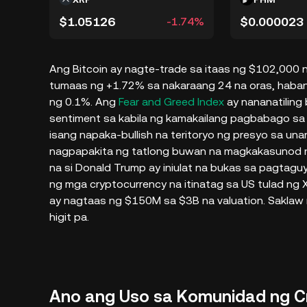
$1.05126
$0.000023
-1.74%
Ang Bitcoin ay nagte-trade sa itaas ng $102,000
tumaas ng +1.72% sa nakaraang 24 na oras, haba
ng 0.1%. Ang
Fear and Greed Index
ay nananatiling
sentiment sa kabila ng kamakailang pagbabago sa
isang napaka-bullish na teritoryo ng presyo sa un
nagpapakita ng tatlong buwan na magkakasunod n
na si Donald Trump ay iniulat na bukas sa pagtag
ng mga cryptocurrency na itinatag sa US tulad ng 
ay nagtaas ng $150M sa $3B na valuation. Saklaw n
higit pa.
Ano ang Uso sa Komunidad ng 