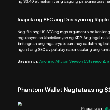
ng $3.40 at makamit ang bagong pinakamataas na 
Inapela ng SEC ang Desisyon ng Ripple
Nag-file ang US SEC ng mga argumento sa kanilang
regulasyon sa klasipikasyon ng XRP. Ang legal na 
tinitingnan ang mga cryptocurrency sa ilalim ng bat
ngunit ang SEC ay patuloy na isinusulong ang kanil
Basahin pa:
Ano ang Altcoin Season (Altseason), 
Phantom Wallet Nagtataas ng $
Pinagmulan:
htt