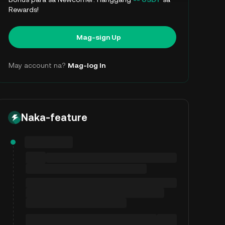
Rewards!
Mag-sign Up
May account na?
Mag-log In
Naka-feature