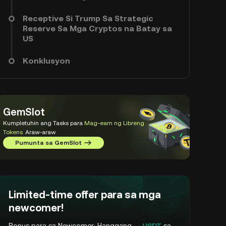
Receptive Si Trump Sa Strategic
Reserve Sa Mga Cryptos na Batay sa
US
Konklusyon
GemSlot
Kumpletuhin ang Tasks para
Mag-earn ng Libreng
Tokens
Araw-araw
Pumunta sa GemSlot
Limited-time offer para sa mga
newcomer!
Bonus para sa Newcomer: Hanggang
-- USDT
sa