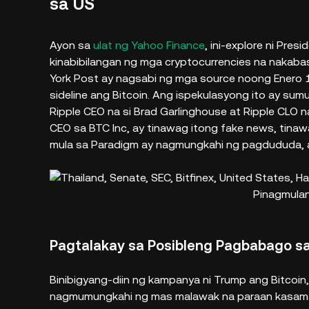
sa US
Ayon sa
ulat ng Yahoo Finance
, ini-explore ni Pre
kinabibilangan ng mga cryptocurrencies na nakaba
York Post ay nagsabi ng mga source noong Enero 16
sideline ang Bitcoin. Ang ispekulasyong ito ay s
Ripple CEO na si Brad Garlinghouse at Ripple CLO na
CEO sa BTC Inc, ay tinawag itong fake news, tinawa
mula sa Paradigm ay nagmungkahi ng pagdududa, a
Pinagmula
Pagtalakay sa Posibleng Pagbabago s
Binibigyang-diin ng kampanya ni Trump ang Bitcoi
nagmumungkahi ng mas malawak na paraan kasama a