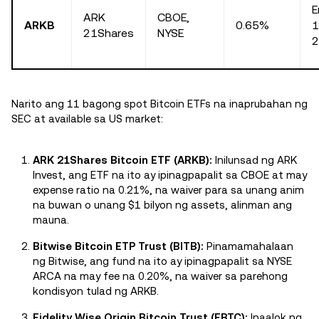
E
ARK
CBOE,
ARKB
0.65%
1
21Shares
NYSE
2
Narito ang 11 bagong spot Bitcoin ETFs na inaprubahan ng
SEC at available sa US market:
ARK 21Shares Bitcoin ETF (ARKB):
Inilunsad ng ARK
Invest, ang ETF na ito ay ipinagpapalit sa CBOE at may
expense ratio na 0.21%, na waiver para sa unang anim
na buwan o unang $1 bilyon ng assets, alinman ang
mauna.
Bitwise Bitcoin ETP Trust (BITB):
Pinamamahalaan
ng Bitwise, ang fund na ito ay ipinagpapalit sa NYSE
ARCA na may fee na 0.20%, na waiver sa parehong
kondisyon tulad ng ARKB.
Fidelity Wise Origin Bitcoin Trust (FBTC):
Inaalok ng