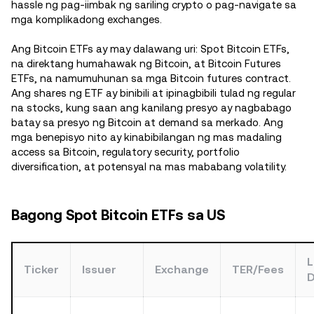
hassle ng pag-iimbak ng sariling crypto o pag-navigate sa
mga komplikadong exchanges.
Ang Bitcoin ETFs ay may dalawang uri: Spot Bitcoin ETFs,
na direktang humahawak ng Bitcoin, at Bitcoin Futures
ETFs, na namumuhunan sa mga Bitcoin futures contract.
Ang shares ng ETF ay binibili at ipinagbibili tulad ng regular
na stocks, kung saan ang kanilang presyo ay nagbabago
batay sa presyo ng Bitcoin at demand sa merkado. Ang
mga benepisyo nito ay kinabibilangan ng mas madaling
access sa Bitcoin, regulatory security, portfolio
diversification, at potensyal na mas mababang volatility.
Bagong Spot Bitcoin ETFs sa US
L
Ticker
Issuer
Exchange
TER/Fees
D