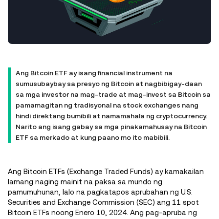
Ang Bitcoin ETF ay isang financial instrument na
sumusubaybay sa presyo ng Bitcoin at nagbibigay-daan
sa mga investor na mag-trade at mag-invest sa Bitcoin sa
pamamagitan ng tradisyonal na stock exchanges nang
hindi direktang bumibili at namamahala ng cryptocurrency.
Narito ang isang gabay sa mga pinakamahusay na Bitcoin
ETF sa merkado at kung paano mo ito mabibili.
Ang Bitcoin ETFs (Exchange Traded Funds) ay kamakailan
lamang naging mainit na paksa sa mundo ng
pamumuhunan, lalo na pagkatapos aprubahan ng U.S.
Securities and Exchange Commission (SEC) ang 11 spot
Bitcoin ETFs noong Enero 10, 2024. Ang pag-apruba ng