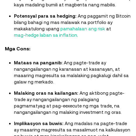
kaya madaling bumili at magbenta nang mabilis.
Potensyal para sa hedging:
Ang paggamit ng Bitcoin
bilang bahagi ng mas malawak na portfolio ay
makakatulong upang
pamahalaan ang risk
at
mag-hedge laban sa inflation
.
Mga Cons:
Mataas na panganib:
Ang pagte-trade ay
nangangailangan ng karanasan at kasanayan, at
maaaring magresulta sa malalaking pagkalugi dahil sa
galaw ng merkado.
Malaking oras na kailangan:
Ang aktibong pagte-
trade ay nangangailangan ng palagiang
pagmamatyag at pag-eexecute ng mga trade, na
nangangailangan ng malaking investment ng oras.
Implikasyon sa buwis:
Ang madalas na pagte-trade
ay maaaring magresulta sa masalimuot na kalkulasyon