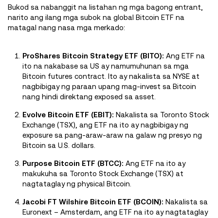
Bukod sa nabanggit na listahan ng mga bagong entrant,
narito ang ilang mga subok na global Bitcoin ETF na
matagal nang nasa mga merkado:
ProShares Bitcoin Strategy ETF (BITO):
Ang ETF na
ito na nakabase sa US ay namumuhunan sa mga
Bitcoin futures contract. Ito ay nakalista sa NYSE at
nagbibigay ng paraan upang mag-invest sa Bitcoin
nang hindi direktang exposed sa asset.
Evolve Bitcoin ETF (EBIT):
Nakalista sa Toronto Stock
Exchange (TSX), ang ETF na ito ay nagbibigay ng
exposure sa pang-araw-araw na galaw ng presyo ng
Bitcoin sa U.S. dollars.
Purpose Bitcoin ETF (BTCC):
Ang ETF na ito ay
makukuha sa Toronto Stock Exchange (TSX) at
nagtataglay ng physical Bitcoin.
Jacobi FT Wilshire Bitcoin ETF (BCOIN):
Nakalista sa
Euronext – Amsterdam, ang ETF na ito ay nagtataglay