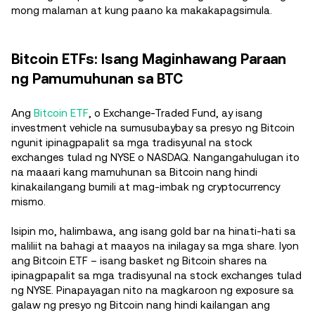
mong malaman at kung paano ka makakapagsimula.
Bitcoin ETFs: Isang Maginhawang Paraan
ng Pamumuhunan sa BTC
Ang
Bitcoin ETF
, o Exchange-Traded Fund, ay isang
investment vehicle na sumusubaybay sa presyo ng Bitcoin
ngunit ipinagpapalit sa mga tradisyunal na stock
exchanges tulad ng NYSE o NASDAQ. Nangangahulugan ito
na maaari kang mamuhunan sa Bitcoin nang hindi
kinakailangang bumili at mag-imbak ng cryptocurrency
mismo.
Isipin mo, halimbawa, ang isang gold bar na hinati-hati sa
maliliit na bahagi at maayos na inilagay sa mga share. Iyon
ang Bitcoin ETF – isang basket ng Bitcoin shares na
ipinagpapalit sa mga tradisyunal na stock exchanges tulad
ng NYSE. Pinapayagan nito na magkaroon ng exposure sa
galaw ng presyo ng Bitcoin nang hindi kailangan ang