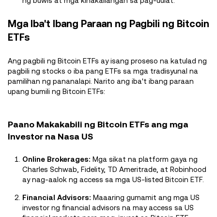
ng buwis at mga kinakailangan sa pag-uulat.
Mga Iba't Ibang Paraan ng Pagbili ng Bitcoin
ETFs
Ang pagbili ng Bitcoin ETFs ay isang proseso na katulad ng
pagbili ng stocks o iba pang ETFs sa mga tradisyunal na
pamilihan ng pananalapi. Narito ang iba't ibang paraan
upang bumili ng Bitcoin ETFs:
Paano Makakabili ng Bitcoin ETFs ang mga
Investor na Nasa US
Online Brokerages:
Mga sikat na platform gaya ng
Charles Schwab, Fidelity, TD Ameritrade, at Robinhood
ay nag-aalok ng access sa mga US-listed Bitcoin ETF.
Financial Advisors:
Maaaring gumamit ang mga US
investor ng financial advisors na may access sa US