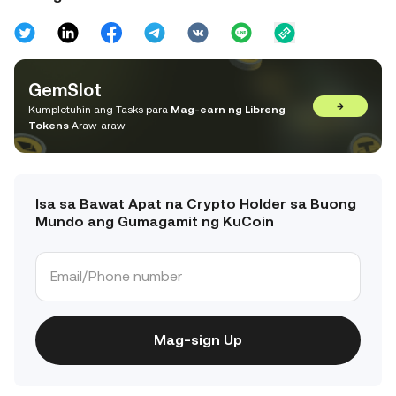
GemSlot
→
Kumpletuhin ang Tasks para
Mag-earn ng Libreng
Tokens
Araw-araw
Isa sa Bawat Apat na Crypto Holder sa Buong
Mundo ang Gumagamit ng KuCoin
Mag-sign Up