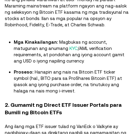
Maraming mainstream na platform ngayon ang nag-aalok
ng seleksyon ng Bitcoin ETF kasama ng mga tradisyunal na
stocks at bonds. Ilan sa mga popular na opsyon ay
Robinhood, Fidelity, E-Trade, at Charles Schwab.
Mga Kinakailangan:
Magbukas ng account,
matugunan ang anumang
KYC
/AML verification
requirements, at pondohan ang iyong account gamit
ang USD o iyong napiling currency.
Proseso:
Hanapin ang nais na Bitcoin ETF ticker
symbol (hal., BITO para sa ProShares Bitcoin ETF) at
ipasok ang iyong purchase order, na tinutukoy ang
halaga na nais mong i-invest.
2. Gumamit ng Direct ETF Issuer Portals para
Bumili ng Bitcoin ETFs
Ang ilang mga ETF issuer tulad ng VanEck o Valkyrie ay
nagbibigay-daan sa direktang pagbili sa pamamagitan ng