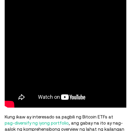
Kung ikaw ay interesado sa pagbili ng Bitcoin ETFs at
pag-diversify ng iyong portfolio
, ang gabay na ito ay nag-
aalok ng komprehensibong overview ng lahat ng kailangan