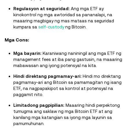
Regulasyon at seguridad:
Ang mga ETF ay
kinokontrol ng mga awtoridad sa pananalapi, na
maaaring magbigay ng mas mataas na seguridad
kumpara sa
self-custody
ng Bitcoin.
Mga Cons:
Mga bayarin:
Karaniwang naniningil ang mga ETF ng
management fees at iba pang gastusin, na maaaring
mabawasan ang iyong potensyal na kita.
Hindi direktang pagmamay-ari:
Hindi mo direktang
pagmamay-ari ang Bitcoin sa pamamagitan ng isang
ETF, na nagpapakipot sa kontrol at potensyal na
paggamit nito.
Limitadong pagpipilian:
Maaaring hindi perpektong
tumugma ang saklaw ng mga Bitcoin ETF at ang
kanilang mga katangian sa iyong mga layunin sa
pamumuhunan.