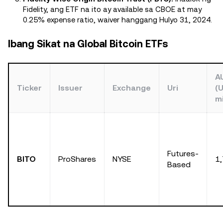
Fidelity, ang ETF na ito ay available sa CBOE at may
0.25% expense ratio, waiver hanggang Hulyo 31, 2024.
Ibang Sikat na Global Bitcoin ETFs
A
Ticker
Issuer
Exchange
Uri
(
m
Futures-
BITO
ProShares
NYSE
1
Based