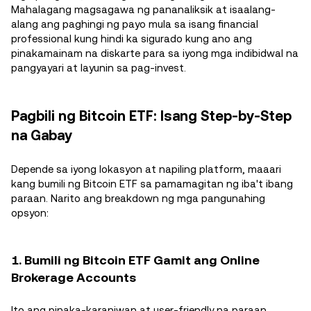
Mahalagang magsagawa ng pananaliksik at isaalang-
alang ang paghingi ng payo mula sa isang financial
professional kung hindi ka sigurado kung ano ang
pinakamainam na diskarte para sa iyong mga indibidwal na
pangyayari at layunin sa pag-invest.
Pagbili ng Bitcoin ETF: Isang Step-by-Step
na Gabay
Depende sa iyong lokasyon at napiling platform, maaari
kang bumili ng Bitcoin ETF sa pamamagitan ng iba't ibang
paraan. Narito ang breakdown ng mga pangunahing
opsyon:
1. Bumili ng Bitcoin ETF Gamit ang Online
Brokerage Accounts
Ito ang pinaka-karaniwan at user-friendly na paraan.