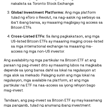
nakalista sa Toronto Stock Exchange.
Global Investment Platforms:
Ang mga platform
tulad ng eToro o Revolut, na nag-aalok ng serbisyo sa
iba't ibang bansa, ay maaaring magbigay ng access sa
Bitcoin ETFs.
Cross-Listed ETFs:
Sa ilang pagkakataon, ang mga
US-listed Bitcoin ETFs ay maaaring maging cross-listed
sa mga international exchange na maaaring ma-
access ng mga non-US investor.
Ang availability ng mga partikular na Bitcoin ETF at ang
paraan ng pag-invest dito ay maaaring lubos na magkaiba
depende sa iyong bansa dahil sa lokal na regulasyon at
mga alok sa merkado. Palaging suriin ang mga lokal na
regulasyon, mga available na platform, at ang mga
partikular na ETF na naa-access sa iyong rehiyon bago
mag-invest.
Tandaan, ang pag-invest sa Bitcoin ETF ay may kasamang
mga panganib, tulad ng anumang ibang investment.