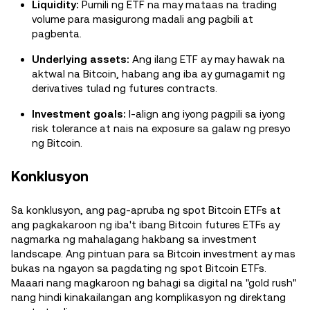
Liquidity:
Pumili ng ETF na may mataas na trading
volume para masigurong madali ang pagbili at
pagbenta.
Underlying assets:
Ang ilang ETF ay may hawak na
aktwal na Bitcoin, habang ang iba ay gumagamit ng
derivatives tulad ng futures contracts.
Investment goals:
I-align ang iyong pagpili sa iyong
risk tolerance at nais na exposure sa galaw ng presyo
ng Bitcoin.
Konklusyon
Sa konklusyon, ang pag-apruba ng spot Bitcoin ETFs at
ang pagkakaroon ng iba't ibang Bitcoin futures ETFs ay
nagmarka ng mahalagang hakbang sa investment
landscape. Ang pintuan para sa Bitcoin investment ay mas
bukas na ngayon sa pagdating ng spot Bitcoin ETFs.
Maaari nang magkaroon ng bahagi sa digital na "gold rush"
nang hindi kinakailangan ang komplikasyon ng direktang