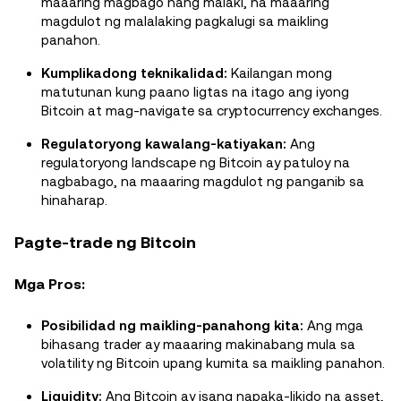
maaaring magbago nang malaki, na maaaring
magdulot ng malalaking pagkalugi sa maikling
panahon.
Kumplikadong teknikalidad:
Kailangan mong
matutunan kung paano ligtas na itago ang iyong
Bitcoin at mag-navigate sa cryptocurrency exchanges.
Regulatoryong kawalang-katiyakan:
Ang
regulatoryong landscape ng Bitcoin ay patuloy na
nagbabago, na maaaring magdulot ng panganib sa
hinaharap.
Pagte-trade ng Bitcoin
Mga Pros:
Posibilidad ng maikling-panahong kita:
Ang mga
bihasang trader ay maaaring makinabang mula sa
volatility ng Bitcoin upang kumita sa maikling panahon.
Liquidity:
Ang Bitcoin ay isang napaka-likido na asset,