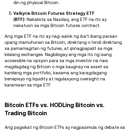
din ng physical Bitcoin.
Valkyrie Bitcoin Futures Strategy ETF
(BTF):
Nakalista sa Nasdaq, ang ETF na ito ay
nakatuon sa mga Bitcoin futures contract.
Ang mga ETF na ito ay nag-aalok ng iba't ibang paraan
upang mamuhunan sa Bitcoin, direktang o hindi direktang
sa pamamagitan ng futures, at ipinagpapalit sa mga
kilalang exchanges. Nagbibigay ang mga ito ng isang
accessible na opsyon para sa mga investor na nais
magdagdag ng Bitcoin o mga kaugnay na asset sa
kanilang mga portfolio, kasama ang karagdagang
benepisyo ng liquidity at regulasyong oversight na
karaniwan sa mga ETF.
Bitcoin ETFs vs. HODLing Bitcoin vs.
Trading Bitcoin
Ang pagsikat ng Bitcoin ETFs ay nagpasimula ng debate sa