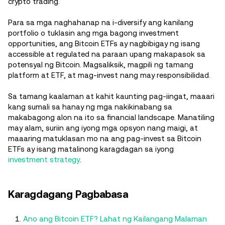
crypto trading.
Para sa mga naghahanap na i-diversify ang kanilang
portfolio o tuklasin ang mga bagong investment
opportunities, ang Bitcoin ETFs ay nagbibigay ng isang
accessible at regulated na paraan upang makapasok sa
potensyal ng Bitcoin. Magsaliksik, magpili ng tamang
platform at ETF, at mag-invest nang may responsibilidad.
Sa tamang kaalaman at kahit kaunting pag-iingat, maaari
kang sumali sa hanay ng mga nakikinabang sa
makabagong alon na ito sa financial landscape. Manatiling
may alam, suriin ang iyong mga opsyon nang maigi, at
maaaring matuklasan mo na ang pag-invest sa Bitcoin
ETFs ay isang matalinong karagdagan sa iyong
investment strategy
.
Karagdagang Pagbabasa
Ano ang Bitcoin ETF? Lahat ng Kailangang Malaman