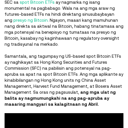
SEC sa
spot Bitcoin ETFs
ay nagmarka ng isang
monumental na pagbabago. Wala na ang mga araw ng
futures-based ETFs na hindi direktang sinusubaybayan
ang
presyo ng Bitcoin
. Ngayon, maaari kang mamuhunan
nang direkta sa aktwal na Bitcoin, habang tinatamasa ang
mga potensyal na benepisyo ng tumataas na presyo ng
Bitcoin, kasabay ng kaginhawaan ng regulatory oversight
ng tradisyunal na merkado.
Samantala, ang tagumpay ng US-based spot Bitcoin ETFs
ay naghikayat sa Hong Kong Securities and Futures
Commission (SFC) na pabilisin ang potensyal na pag-
apruba sa apat na spot Bitcoin ETFs. Ang mga aplikante ay
kinabibilangan ng Hong Kong units ng China Asset
Management, Harvest Fund Management, at Bosera Asset
Management. Sa oras ng pagsusulat,
ang mga ulat ng
balita ay nagmumungkahi na ang pag-apruba ay
maaaring mangyari sa kalagitnaan ng Abril.