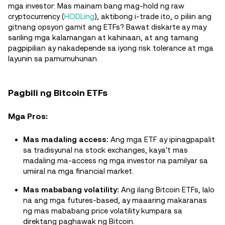
mga investor: Mas mainam bang mag-hold ng raw
cryptocurrency (
HODLing
), aktibong i-trade ito, o piliin ang
gitnang opsyon gamit ang ETFs? Bawat diskarte ay may
sariling mga kalamangan at kahinaan, at ang tamang
pagpipilian ay nakadepende sa iyong risk tolerance at mga
layunin sa pamumuhunan.
Pagbili ng Bitcoin ETFs
Mga Pros:
Mas madaling access:
Ang mga ETF ay ipinagpapalit
sa tradisyunal na stock exchanges, kaya't mas
madaling ma-access ng mga investor na pamilyar sa
umiiral na mga financial market.
Mas mababang volatility:
Ang ilang Bitcoin ETFs, lalo
na ang mga futures-based, ay maaaring makaranas
ng mas mababang price volatility kumpara sa
direktang paghawak ng Bitcoin.