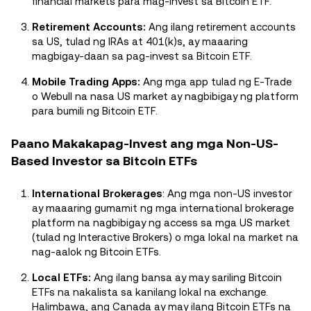
financial markets para mag-invest sa Bitcoin ETF.
Retirement Accounts:
Ang ilang retirement accounts
sa US, tulad ng IRAs at 401(k)s, ay maaaring
magbigay-daan sa pag-invest sa Bitcoin ETF.
Mobile Trading Apps:
Ang mga app tulad ng E-Trade
o Webull na nasa US market ay nagbibigay ng platform
para bumili ng Bitcoin ETF.
Paano Makakapag-Invest ang mga Non-US-
Based Investor sa Bitcoin ETFs
International Brokerages
: Ang mga non-US investor
ay maaaring gumamit ng mga international brokerage
platform na nagbibigay ng access sa mga US market
(tulad ng Interactive Brokers) o mga lokal na market na
nag-aalok ng Bitcoin ETFs.
Local ETFs:
Ang ilang bansa ay may sariling Bitcoin
ETFs na nakalista sa kanilang lokal na exchange.
Halimbawa, ang Canada ay may ilang Bitcoin ETFs na