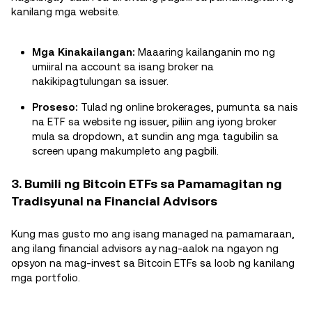
kanilang mga website.
Mga Kinakailangan:
Maaaring kailanganin mo ng
umiiral na account sa isang broker na
nakikipagtulungan sa issuer.
Proseso:
Tulad ng online brokerages, pumunta sa nais
na ETF sa website ng issuer, piliin ang iyong broker
mula sa dropdown, at sundin ang mga tagubilin sa
screen upang makumpleto ang pagbili.
3. Bumili ng Bitcoin ETFs sa Pamamagitan ng
Tradisyunal na Financial Advisors
Kung mas gusto mo ang isang managed na pamamaraan,
ang ilang financial advisors ay nag-aalok na ngayon ng
opsyon na mag-invest sa Bitcoin ETFs sa loob ng kanilang
mga portfolio.