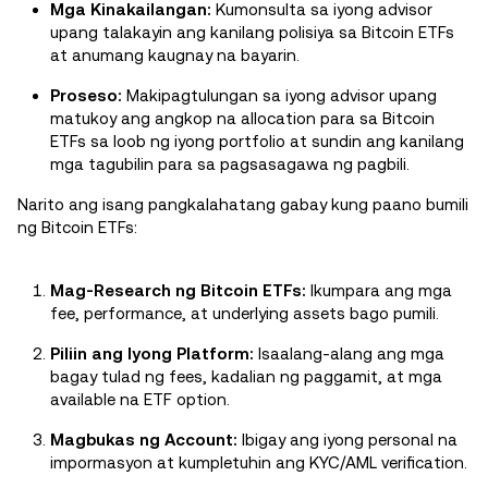
Mga Kinakailangan:
Kumonsulta sa iyong advisor
upang talakayin ang kanilang polisiya sa Bitcoin ETFs
at anumang kaugnay na bayarin.
Proseso:
Makipagtulungan sa iyong advisor upang
matukoy ang angkop na allocation para sa Bitcoin
ETFs sa loob ng iyong portfolio at sundin ang kanilang
mga tagubilin para sa pagsasagawa ng pagbili.
Narito ang isang pangkalahatang gabay kung paano bumili
ng Bitcoin ETFs:
Mag-Research ng Bitcoin ETFs:
Ikumpara ang mga
fee, performance, at underlying assets bago pumili.
Piliin ang Iyong Platform:
Isaalang-alang ang mga
bagay tulad ng fees, kadalian ng paggamit, at mga
available na ETF option.
Magbukas ng Account:
Ibigay ang iyong personal na
impormasyon at kumpletuhin ang KYC/AML verification.