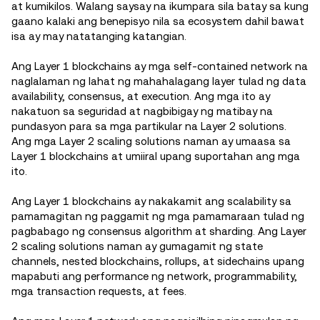
at kumikilos. Walang saysay na ikumpara sila batay sa kung
gaano kalaki ang benepisyo nila sa ecosystem dahil bawat
isa ay may natatanging katangian.
Ang Layer 1 blockchains ay mga self-contained network na
naglalaman ng lahat ng mahahalagang layer tulad ng data
availability, consensus, at execution. Ang mga ito ay
nakatuon sa seguridad at nagbibigay ng matibay na
pundasyon para sa mga partikular na Layer 2 solutions.
Ang mga Layer 2 scaling solutions naman ay umaasa sa
Layer 1 blockchains at umiiral upang suportahan ang mga
ito.
Ang Layer 1 blockchains ay nakakamit ang scalability sa
pamamagitan ng paggamit ng mga pamamaraan tulad ng
pagbabago ng consensus algorithm at sharding. Ang Layer
2 scaling solutions naman ay gumagamit ng state
channels, nested blockchains, rollups, at sidechains upang
mapabuti ang performance ng network, programmability,
mga transaction requests, at fees.