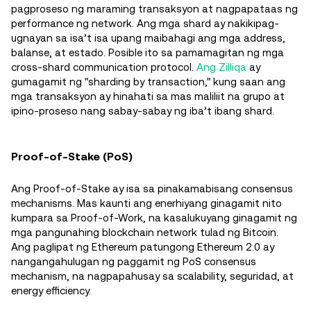
pagproseso ng maraming transaksyon at nagpapataas ng
performance ng network. Ang mga shard ay nakikipag-
ugnayan sa isa’t isa upang maibahagi ang mga address,
balanse, at estado. Posible ito sa pamamagitan ng mga
cross-shard communication protocol.
Ang Zilliqa
ay
gumagamit ng "sharding by transaction," kung saan ang
mga transaksyon ay hinahati sa mas maliliit na grupo at
ipino-proseso nang sabay-sabay ng iba’t ibang shard.
Proof-of-Stake (PoS)
Ang Proof-of-Stake ay isa sa pinakamabisang consensus
mechanisms. Mas kaunti ang enerhiyang ginagamit nito
kumpara sa Proof-of-Work, na kasalukuyang ginagamit ng
mga pangunahing blockchain network tulad ng Bitcoin.
Ang paglipat ng Ethereum patungong Ethereum 2.0 ay
nangangahulugan ng paggamit ng PoS consensus
mechanism, na nagpapahusay sa scalability, seguridad, at
energy efficiency.