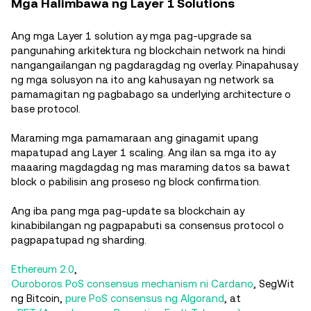
Mga Halimbawa ng Layer 1 Solutions
Ang mga Layer 1 solution ay mga pag-upgrade sa
pangunahing arkitektura ng blockchain network na hindi
nangangailangan ng pagdaragdag ng overlay. Pinapahusay
ng mga solusyon na ito ang kahusayan ng network sa
pamamagitan ng pagbabago sa underlying architecture o
base protocol.
Maraming mga pamamaraan ang ginagamit upang
mapatupad ang Layer 1 scaling. Ang ilan sa mga ito ay
maaaring magdagdag ng mas maraming datos sa bawat
block o pabilisin ang proseso ng block confirmation.
Ang iba pang mga pag-update sa blockchain ay
kinabibilangan ng pagpapabuti sa consensus protocol o
pagpapatupad ng sharding.
Ethereum 2.0
,
Ouroboros PoS consensus mechanism ni Cardano
, SegWit
ng Bitcoin,
pure PoS consensus ng Algorand
, at