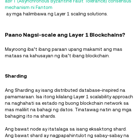
aBFT (Asynchronous Byzantine Fault Tolerance) consensus
mechanism ni Fantom
ay mga halimbawa ng Layer 1 scaling solutions.
Paano Nagsi-scale ang Layer 1 Blockchains?
Mayroong iba’t ibang paraan upang makamit ang mas
mataas na kahusayan ng iba’t ibang blockchain.
Sharding
Ang Sharding ay isang distributed database-inspired na
pamamaraan. Isa itong kilalang Layer 1 scalability approach
na naghahati sa estado ng buong blockchain network sa
mas maliliit na bahagi ng datos. Tinatawag natin ang mga
bahaging ito na shards.
Ang bawat node ay itatalaga sa isang eksaktong shard.
Ang bawat shard ay nagpapahintulot ng sabay-sabay na