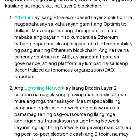
kabilang sa mga sikat na Layer 2 blockchain.
Arbitrum
ay isang Ethereum-based Layer 2 solution na
nagpapahusay sa kahusayan gamit ang Optimistic
Rollups. Mas maganda ang throughput at mas
mababa ang bayarin nito kumpara sa Ethereum
habang napapanatili ang seguridad at interoperability
ng pangunahing Ethereum blockchain. Ang native na
currency ng Arbitrum, ARB, ay ginagamit para sa
governance, at ang platform ay lumipat na sa isang
decentralized autonomous organization (DAO)
structure.
Ang
Lightning Network
ay isang Bitcoin Layer 2
solution na naglalayong gawing mas mabilis at mas
mura ang mga transaksyon. Mas mapapabilis ng
pangunahing Bitcoin network ang galaw nito sa
pamamagitan ng pag-outsource ng ilang mga
kahilingan sa transaksyon sa Lightning Network.
Layunin ng Lightning Network na gawing mas katulad
ng peer-to-peer electronic cash ang Bitcoin, na may