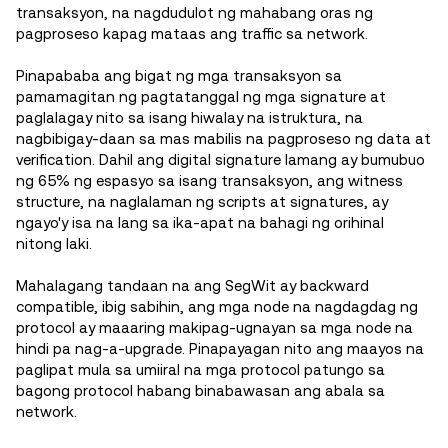
transaksyon, na nagdudulot ng mahabang oras ng
pagproseso kapag mataas ang traffic sa network.
Pinapababa ang bigat ng mga transaksyon sa
pamamagitan ng pagtatanggal ng mga signature at
paglalagay nito sa isang hiwalay na istruktura, na
nagbibigay-daan sa mas mabilis na pagproseso ng data at
verification. Dahil ang digital signature lamang ay bumubuo
ng 65% ng espasyo sa isang transaksyon, ang witness
structure, na naglalaman ng scripts at signatures, ay
ngayo'y isa na lang sa ika-apat na bahagi ng orihinal
nitong laki.
Mahalagang tandaan na ang SegWit ay backward
compatible, ibig sabihin, ang mga node na nagdagdag ng
protocol ay maaaring makipag-ugnayan sa mga node na
hindi pa nag-a-upgrade. Pinapayagan nito ang maayos na
paglipat mula sa umiiral na mga protocol patungo sa
bagong protocol habang binabawasan ang abala sa
network.