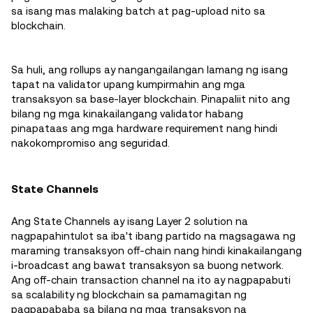
sa isang mas malaking batch at pag-upload nito sa
blockchain.
Sa huli, ang rollups ay nangangailangan lamang ng isang
tapat na validator upang kumpirmahin ang mga
transaksyon sa base-layer blockchain. Pinapaliit nito ang
bilang ng mga kinakailangang validator habang
pinapataas ang mga hardware requirement nang hindi
nakokompromiso ang seguridad.
State Channels
Ang State Channels ay isang Layer 2 solution na
nagpapahintulot sa iba't ibang partido na magsagawa ng
maraming transaksyon off-chain nang hindi kinakailangang
i-broadcast ang bawat transaksyon sa buong network.
Ang off-chain transaction channel na ito ay nagpapabuti
sa scalability ng blockchain sa pamamagitan ng
pagpapababa sa bilang ng mga transaksyon na