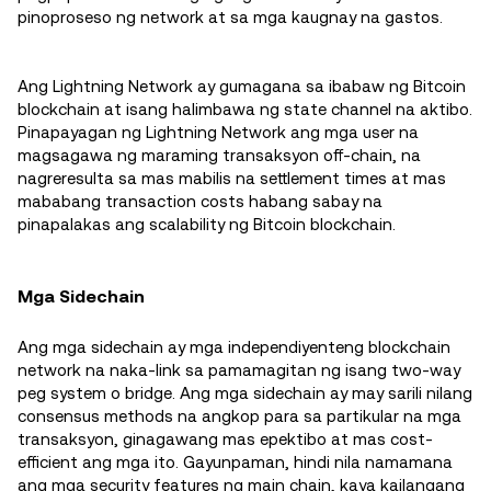
pinoproseso ng network at sa mga kaugnay na gastos.
Ang Lightning Network ay gumagana sa ibabaw ng Bitcoin
blockchain at isang halimbawa ng state channel na aktibo.
Pinapayagan ng Lightning Network ang mga user na
magsagawa ng maraming transaksyon off-chain, na
nagreresulta sa mas mabilis na settlement times at mas
mababang transaction costs habang sabay na
pinapalakas ang scalability ng Bitcoin blockchain.
Mga Sidechain
Ang mga sidechain ay mga independiyenteng blockchain
network na naka-link sa pamamagitan ng isang two-way
peg system o bridge. Ang mga sidechain ay may sarili nilang
consensus methods na angkop para sa partikular na mga
transaksyon, ginagawang mas epektibo at mas cost-
efficient ang mga ito. Gayunpaman, hindi nila namamana
ang mga security features ng main chain, kaya kailangang