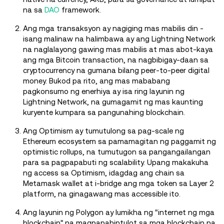
na sa
DAO
framework.
Ang mga transaksyon ay nagiging mas mabilis din -
isang malinaw na halimbawa ay ang Lightning Network
na naglalayong gawing mas mabilis at mas abot-kaya
ang mga Bitcoin transaction, na nagbibigay-daan sa
cryptocurrency na gumana bilang peer-to-peer digital
money. Bukod pa rito, ang mas mababang
pagkonsumo ng enerhiya ay isa ring layunin ng
Lightning Network, na gumagamit ng mas kaunting
kuryente kumpara sa pangunahing blockchain.
Ang Optimism ay tumutulong sa pag-scale ng
Ethereum ecosystem sa pamamagitan ng paggamit ng
optimistic rollups, na tumutugon sa pangangailangan
para sa pagpapabuti ng scalability. Upang makakuha
ng access sa Optimism, idagdag ang chain sa
Metamask wallet at i-bridge ang mga token sa Layer 2
platform, na ginagawang mas accessible ito.
Ang layunin ng Polygon ay lumikha ng "internet ng mga
blockchain" na magpapahintulot sa mga blockchain na