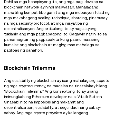
Dahil sa mga benepisyong ito, ang mga pag-develop sa
blockchain network ay hindi maiiwasan. Mahalagang
manatiling kumpetitibo gamit ang mga inobasyon tulad ng
mga makabagong scaling technique, sharding, pinahusay
na mga security protocol, at mga inisyatiba ng
desentralisasyon. Ang artikulong ito ay naglalayong
tuklasin ang mga pagbabagong ito. Gagawin natin ito sa
pamamagitan ng pagpapakita kung paano maaaring
kumalat ang blockchain at maging mas mahalaga sa
paglipas ng panahon.
Blockchain Trilemma
Ang scalability ng blockchain ay isang mahalagang aspeto
ng mga cryptocurrency, na madalas na tinatalakay bilang
"Blockchain Trilemma." Ang konseptong ito ay unang
iminungkahi ng Ethereum developer na si Vitalik Buterin.
Sinasabi nito na imposible ang makamit ang
decentralization, scalability, at seguridad nang sabay-
sabay. Ang mga crypto proyekto ay kailangang