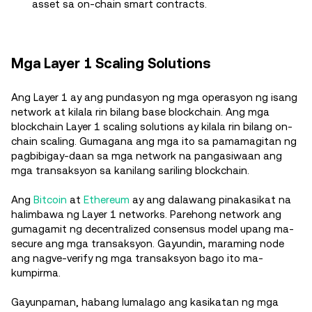
asset sa on-chain smart contracts.
Mga Layer 1 Scaling Solutions
Ang Layer 1 ay ang pundasyon ng mga operasyon ng isang
network at kilala rin bilang base blockchain. Ang mga
blockchain Layer 1 scaling solutions ay kilala rin bilang on-
chain scaling. Gumagana ang mga ito sa pamamagitan ng
pagbibigay-daan sa mga network na pangasiwaan ang
mga transaksyon sa kanilang sariling blockchain.
Ang
Bitcoin
at
Ethereum
ay ang dalawang pinakasikat na
halimbawa ng Layer 1 networks. Parehong network ang
gumagamit ng decentralized consensus model upang ma-
secure ang mga transaksyon. Gayundin, maraming node
ang nagve-verify ng mga transaksyon bago ito ma-
kumpirma.
Gayunpaman, habang lumalago ang kasikatan ng mga