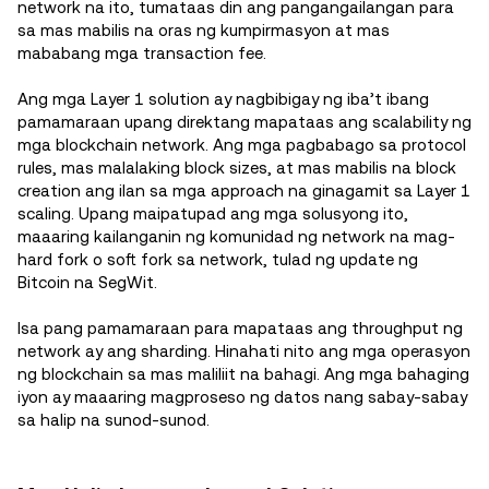
network na ito, tumataas din ang pangangailangan para
sa mas mabilis na oras ng kumpirmasyon at mas
mababang mga transaction fee.
Ang mga Layer 1 solution ay nagbibigay ng iba’t ibang
pamamaraan upang direktang mapataas ang scalability ng
mga blockchain network. Ang mga pagbabago sa protocol
rules, mas malalaking block sizes, at mas mabilis na block
creation ang ilan sa mga approach na ginagamit sa Layer 1
scaling. Upang maipatupad ang mga solusyong ito,
maaaring kailanganin ng komunidad ng network na mag-
hard fork o soft fork sa network, tulad ng update ng
Bitcoin na SegWit.
Isa pang pamamaraan para mapataas ang throughput ng
network ay ang sharding. Hinahati nito ang mga operasyon
ng blockchain sa mas maliliit na bahagi. Ang mga bahaging
iyon ay maaaring magproseso ng datos nang sabay-sabay
sa halip na sunod-sunod.