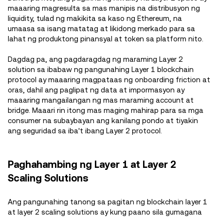
maaaring magresulta sa mas manipis na distribusyon ng
liquidity, tulad ng makikita sa kaso ng Ethereum, na
umaasa sa isang matatag at likidong merkado para sa
lahat ng produktong pinansyal at token sa platform nito.
Dagdag pa, ang pagdaragdag ng maraming Layer 2
solution sa ibabaw ng pangunahing Layer 1 blockchain
protocol ay maaaring magpataas ng onboarding friction at
oras, dahil ang paglipat ng data at impormasyon ay
maaaring mangailangan ng mas maraming account at
bridge. Maaari rin itong mas maging mahirap para sa mga
consumer na subaybayan ang kanilang pondo at tiyakin
ang seguridad sa iba't ibang Layer 2 protocol.
Paghahambing ng Layer 1 at Layer 2
Scaling Solutions
Ang pangunahing tanong sa pagitan ng blockchain layer 1
at layer 2 scaling solutions ay kung paano sila gumagana