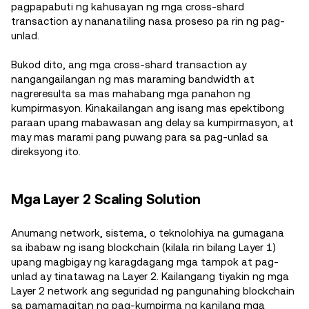
pagpapabuti ng kahusayan ng mga cross-shard
transaction ay nananatiling nasa proseso pa rin ng pag-
unlad.
Bukod dito, ang mga cross-shard transaction ay
nangangailangan ng mas maraming bandwidth at
nagreresulta sa mas mahabang mga panahon ng
kumpirmasyon. Kinakailangan ang isang mas epektibong
paraan upang mabawasan ang delay sa kumpirmasyon, at
may mas marami pang puwang para sa pag-unlad sa
direksyong ito.
Mga Layer 2 Scaling Solution
Anumang network, sistema, o teknolohiya na gumagana
sa ibabaw ng isang blockchain (kilala rin bilang Layer 1)
upang magbigay ng karagdagang mga tampok at pag-
unlad ay tinatawag na Layer 2. Kailangang tiyakin ng mga
Layer 2 network ang seguridad ng pangunahing blockchain
sa pamamagitan ng pag-kumpirma ng kanilang mga