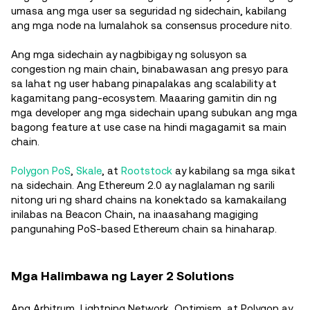
umasa ang mga user sa seguridad ng sidechain, kabilang
ang mga node na lumalahok sa consensus procedure nito.
Ang mga sidechain ay nagbibigay ng solusyon sa
congestion ng main chain, binabawasan ang presyo para
sa lahat ng user habang pinapalakas ang scalability at
kagamitang pang-ecosystem. Maaaring gamitin din ng
mga developer ang mga sidechain upang subukan ang mga
bagong feature at use case na hindi magagamit sa main
chain.
Polygon PoS
,
Skale
, at
Rootstock
ay kabilang sa mga sikat
na sidechain. Ang Ethereum 2.0 ay naglalaman ng sarili
nitong uri ng shard chains na konektado sa kamakailang
inilabas na Beacon Chain, na inaasahang magiging
pangunahing PoS-based Ethereum chain sa hinaharap.
Mga Halimbawa ng Layer 2 Solutions
Ang Arbitrum, Lightning Network, Optimism, at Polygon ay