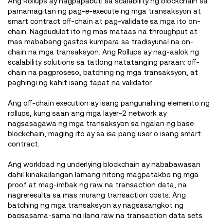
Ang Rollups ay nagpapabuti sa scalability ng blockchain sa
pamamagitan ng pag-e-execute ng mga transaksyon at
smart contract off-chain at pag-validate sa mga ito on-
chain. Nagdudulot ito ng mas mataas na throughput at
mas mababang gastos kumpara sa tradisyunal na on-
chain na mga transaksyon. Ang Rollups ay nag-aalok ng
scalability solutions sa tatlong natatanging paraan: off-
chain na pagproseso, batching ng mga transaksyon, at
paghingi ng kahit isang tapat na validator.
Ang off-chain execution ay isang pangunahing elemento ng
rollups, kung saan ang mga layer-2 network ay
nagsasagawa ng mga transaksyon sa ngalan ng base
blockchain, maging ito ay sa isa pang user o isang smart
contract.
Ang workload ng underlying blockchain ay nababawasan
dahil kinakailangan lamang nitong magpatakbo ng mga
proof at mag-imbak ng raw na transaction data, na
nagreresulta sa mas murang transaction costs. Ang
batching ng mga transaksyon ay nagsasangkot ng
pagsasama-sama ng ilang raw na transaction data sets