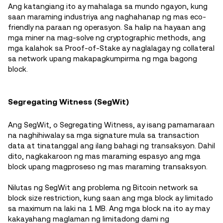
Ang katangiang ito ay mahalaga sa mundo ngayon, kung
saan maraming industriya ang naghahanap ng mas eco-
friendly na paraan ng operasyon. Sa halip na hayaan ang
mga miner na mag-solve ng cryptographic methods, ang
mga kalahok sa Proof-of-Stake ay naglalagay ng collateral
sa network upang makapagkumpirma ng mga bagong
block.
Segregating Witness (SegWit)
Ang SegWit, o Segregating Witness, ay isang pamamaraan
na naghihiwalay sa mga signature mula sa transaction
data at tinatanggal ang ilang bahagi ng transaksyon. Dahil
dito, nagkakaroon ng mas maraming espasyo ang mga
block upang magproseso ng mas maraming transaksyon.
Nilutas ng SegWit ang problema ng Bitcoin network sa
block size restriction, kung saan ang mga block ay limitado
sa maximum na laki na 1 MB. Ang mga block na ito ay may
kakayahang maglaman ng limitadong dami ng