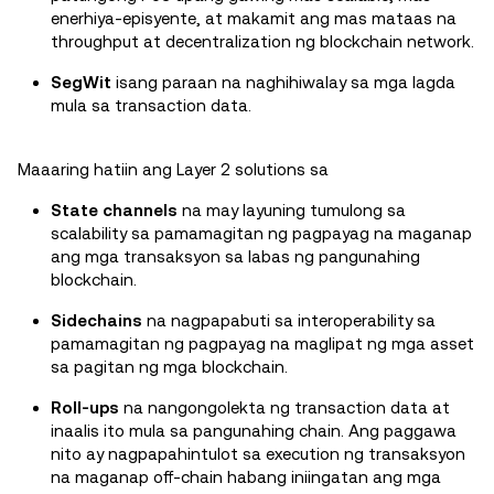
enerhiya-episyente, at makamit ang mas mataas na
throughput at decentralization ng blockchain network.
SegWit
isang paraan na naghihiwalay sa mga lagda
mula sa transaction data.
Maaaring hatiin ang Layer 2 solutions sa
State channels
na may layuning tumulong sa
scalability sa pamamagitan ng pagpayag na maganap
ang mga transaksyon sa labas ng pangunahing
blockchain.
Sidechains
na nagpapabuti sa interoperability sa
pamamagitan ng pagpayag na maglipat ng mga asset
sa pagitan ng mga blockchain.
Roll-ups
na nangongolekta ng transaction data at
inaalis ito mula sa pangunahing chain. Ang paggawa
nito ay nagpapahintulot sa execution ng transaksyon
na maganap off-chain habang iniingatan ang mga