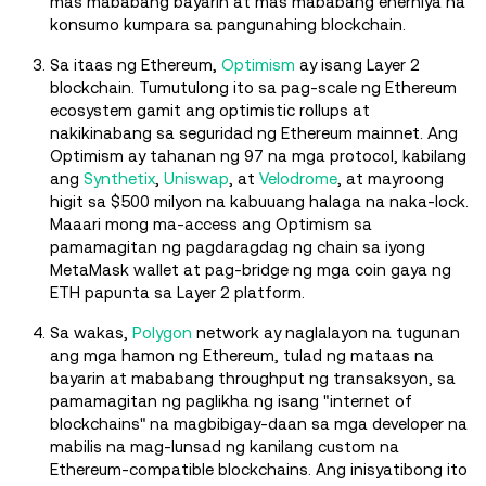
mas mababang bayarin at mas mababang enerhiya na
konsumo kumpara sa pangunahing blockchain.
Sa itaas ng Ethereum,
Optimism
ay isang Layer 2
blockchain. Tumutulong ito sa pag-scale ng Ethereum
ecosystem gamit ang optimistic rollups at
nakikinabang sa seguridad ng Ethereum mainnet. Ang
Optimism ay tahanan ng 97 na mga protocol, kabilang
ang
Synthetix
,
Uniswap
, at
Velodrome
, at mayroong
higit sa $500 milyon na kabuuang halaga na naka-lock.
Maaari mong ma-access ang Optimism sa
pamamagitan ng pagdaragdag ng chain sa iyong
MetaMask wallet at pag-bridge ng mga coin gaya ng
ETH papunta sa Layer 2 platform.
Sa wakas,
Polygon
network ay naglalayon na tugunan
ang mga hamon ng Ethereum, tulad ng mataas na
bayarin at mababang throughput ng transaksyon, sa
pamamagitan ng paglikha ng isang "internet of
blockchains" na magbibigay-daan sa mga developer na
mabilis na mag-lunsad ng kanilang custom na
Ethereum-compatible blockchains. Ang inisyatibong ito