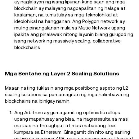
ay naglalayon ng isang lipunan kung saan ang mga
blockchain ay malayang nagpapalitan ng halaga at
kaalaman, na tumutulay sa mga teknolohikal at
ideolohikal na hangganan. Ang Polygon network ay
muling pinangalanan mula sa Matic Network upang
ipakita ang pinalawak nitong layunin bilang gulugod ng
isang network ng massively scaling, collaborative
blockchains.
Mga Bentahe ng Layer 2 Scaling Solutions
Maaari nating tuklasin ang mga positibong aspeto ng L2
scaling solutions sa pamamagitan ng mga halimbawa ng
blockchains na ibinigay namin.
Ang Arbitrum ay gumagamit ng optimistic rollups
upang mapahusay ang bisa, na nagreresulta sa mas
mataas na throughput at mas mababang fees
kumpara sa Ethereum. Ginagamit din nito ang sariling
native na currency, ARB, para sa governance at lumipat