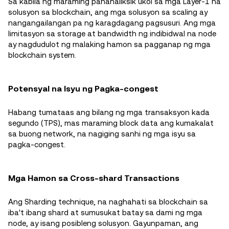
Sa kabila ng maraming pananaliksik ukol sa mga Layer-1 na
solusyon sa blockchain, ang mga solusyon sa scaling ay
nangangailangan pa ng karagdagang pagsusuri. Ang mga
limitasyon sa storage at bandwidth ng indibidwal na node
ay nagdudulot ng malaking hamon sa pagganap ng mga
blockchain system.
Potensyal na Isyu ng Pagka-congest
Habang tumataas ang bilang ng mga transaksyon kada
segundo (TPS), mas maraming block data ang kumakalat
sa buong network, na nagiging sanhi ng mga isyu sa
pagka-congest.
Mga Hamon sa Cross-shard Transactions
Ang Sharding technique, na naghahati sa blockchain sa
iba't ibang shard at sumusukat batay sa dami ng mga
node, ay isang posibleng solusyon. Gayunpaman, ang