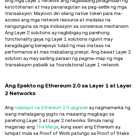
Ang mga Layer 1 network ang nagsisilbing pinagmulan ng
katotohanan at may pananagutan sa pag-settle ng mga
transaksyon. Mayroon din silang native token para ma-
access ang mga network resource at madalas na
nangunguna sa mga inobasyon sa consensus mechanism.
Ang Layer 2 solutions ay nagbibigay ng parehong
functionality gaya ng Layer 1 solutions ngunit may
karagdagang benepisyo tulad ng mas mataas na
performance at mas mababang presyo. Ang bawat Layer 2
solution ay may sariling paraan ng pagma-map ng mga
transaksyon pabalik sa foundational Layer 1 network.
Ang Epekto ng Ethereum 2.0 sa Layer 1 at Layer
2 Networks
Ang
nalalapit na Ethereum 2.0 upgrade
ay nagmamarka ng
isang mahalagang yugto na maaaring magbago sa
parehong Layer 1 at Layer 2 networks. Simula nang
maganap ang
The Merge
, kung saan ang Ethereum ay
lumipat mula sa Proof of Work patungo sa Proof of Stake