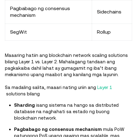
Pagbabago ng consensus
Sidechains
mechanism
SegWit
Rollup
Maaaring hatiin ang blockchain network scaling solutions
bilang Layer 1 vs. Layer 2. Mahalagang tandaan ang
pagkakaiba dahil lahat ay gumagamit ng iba’t ibang
mekanismo upang maabot ang kanilang mga layunin.
Sa madaling salita, maaari nating uriin ang
Layer 1
solutions bilang
Sharding
isang sistema na hango sa distributed
database na naghahati sa estado ng buong
blockchain network.
Pagbabago ng consensus mechanism
mula PoW
patungong PoS upang gawing mas scalable, mas