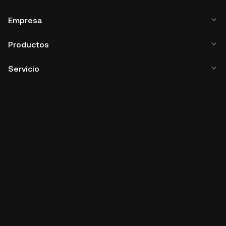
Empresa
Productos
Servicio
Negocios
Precios de criptomonedas
Aprender
Desarrolladores
Descargar app
Comunidad