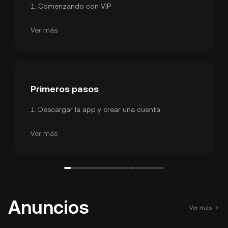
1
.
Comenzando con VIP
2
.
Beneficios y privilegios VIP
3
.
Vista general de los beneficios VIP
Ver más
Primeros pasos
1
.
Descargar la app y crear una cuenta
2
.
Ajustes de seguridad
3
.
Verificación KYC
Ver más
Anuncios
Ver más