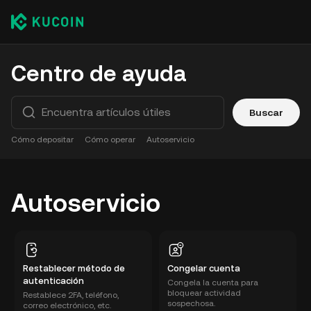
Centro de ayuda
Buscar
Cómo depositar
Cómo operar
Autoservicio
Autoservicio
Restablecer método de
Congelar cuenta
autenticación
Congela la cuenta para
bloquear actividad
Restablece 2FA, teléfono,
sospechosa.
correo electrónico, etc.