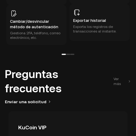
Exportar historial
Cambiar/desvincular
método de autenticación
Exporta los registros de
transacciones al instante.
Gestiona 2FA, teléfono, correo
electrónico, etc.
Preguntas
Ver
más
frecuentes
Enviar una solicitud
KuCoin VIP