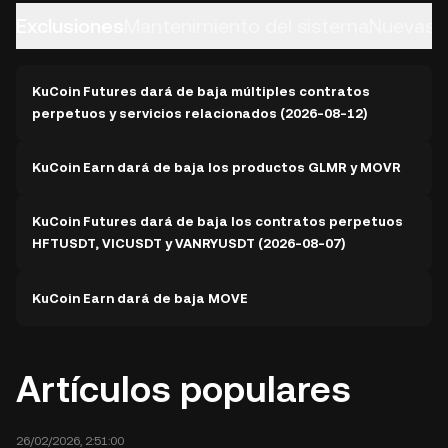
Exclusiones
Mantenimiento del sistema
Nuevas 
KuCoin Futures dará de baja múltiples contratos
perpetuos y servicios relacionados (2026-08-12)
KuCoin Earn dará de baja los productos GLMR y MOVR
KuCoin Futures dará de baja los contratos perpetuos
HFTUSDT, VICUSDT y VANRYUSDT (2026-08-07)
KuCoin Earn dará de baja MOVE
Artículos populares
26/02/2026, 2:51:00