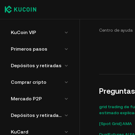
Centro de ayuda
KuCoin VIP
Primeros pasos
Depósitos y retiradas
Comprar cripto
Preguntas
Mercado P2P
grid trading de f
estimado explica
Depósitos y retiradas de fíat
[Spot Grid] AMA
KuCard
DualFutures AI F