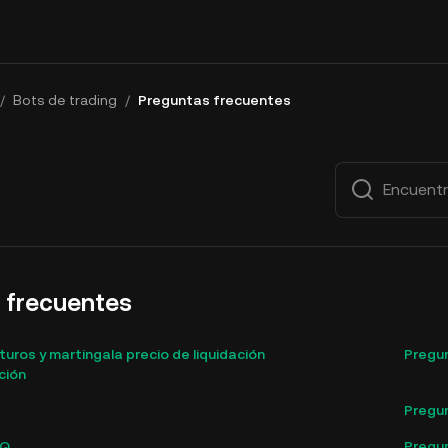
/
Bots de trading
/
Preguntas frecuentes
 frecuentes
uturos y martingala precio de liquidación
Pregun
ción
Pregun
AQ
Pregun