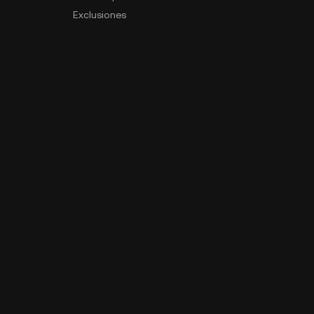
Exclusiones
Mapa del sitio
s
Descargar app
Comunidad
PI
Descarga para Android
Descarga para iOS
de datos