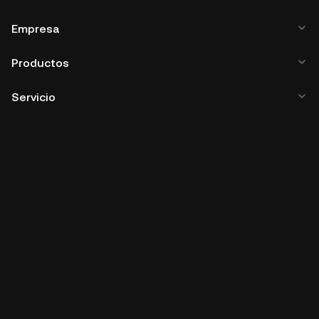
Empresa
Productos
Servicio
Negocios
Precios de criptomonedas
Aprender
Desarrolladores
Descargar app
Comunidad