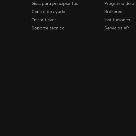
Guía para principiantes
Programa de afi
Centro de ayuda
Brókeres
Enviar ticket
Instituciones
Soporte técnico
Servicios API
Recompensas por errores
Inclusión de tó
Verificación de tickets
Solicitud de c
s
Centro de verificación oficial
Programa emba
Comisiones y VIP
Comerciantes d
Trato especial
Exclusiones
Mapa del sitio