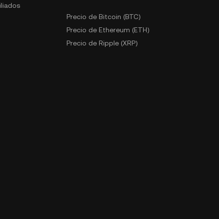
liados
Precio de Bitcoin (BTC)
Precio de Ethereum (ETH)
Precio de Ripple (XRP)
Precio de KuCoin Token (KCS)
kenes
Más precios
omerciante P2P
jadores KuCoin
e KuCoin Pay