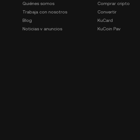
Quiénes somos
Comprar cripto
Trabaja con nosotros
Convertir
Blog
KuCard
Noticias y anuncios
KuCoin Pay
Kit de prensa
Trading de spot
Embajador global de la marca
Trading de futuros
KuCoin Labs
Trading de márgene
KuCoin Ventures
ETFs
PoR (prueba de reservas)
KuCoin Earn
Seguridad
Bot de trading
Condiciones de uso
Recomendación
Política de privacidad
GemSPACE
Declaración de riesgos
KuCoin Learn
Lucha contra BC y FT
Conversor
Solicitudes de las autoridades
Spotlight
Trading OTC
Contacto para denunciantes