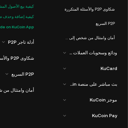
كيفية بيع الأصول المش
شكاوى P2P والأسئلة المتكررة
كيفية إضافة وحذف ط
P2P السريع
de on KuCoin App
أمان وامتثال من شخص إلى شخص P2P
أدلة تاجر P2P
ودائع وسحوبات العملات الورقية
شكاوى P2P والأسئلة المتكررة
KuCard
P2P السريع
بث مباشر على منصة KuCoin
أمان وامتثال من 
موجز KuCoin
KuCoin Pay