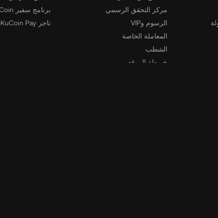
مركز التحقق الرسمي
برنامج سفير KuCoin
لة
الرسوم وVIP
تاجر KuCoin Pay
المعاملة الخاصة
الشطب
خريطة الموقع
تنزيل التطبيق
المجتمع
تنزيل للأندرويد
تنزيل iOS