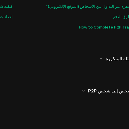
فرة عبر التداول بين الأشخاص (الموقع الإلكتروني)؟
كيفية شر
رق الدفع
إعداد حسابك على in
How to Complete P2P Tra
شخص إلى شخص P2P