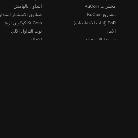
مختبرات KuCoin
التداول بالهامش
مشاريع KuCoin
صناديق الاستثمار المتداو
PoR (إثبات الاحتياطيات)
KuCoin كوكوين اربح
الأمان
بوت التداول الآلي
شروط الاستخدام
الإحالة
سياسة الخصوصية
GemSPACE
بيان كشف المخاطر
تعليم KuCoin
مكافحة غسل الأموال وتمويل الإرهاب
المُحوّل
طلبات إنفاذ القانون
Spotlight
التداول خارج البورصة
جهة الإبلاغ عن المخالفات
تعلم
المطور
وثائق API
حزمة تطوير برمجيات
تحميل بيانات السجل