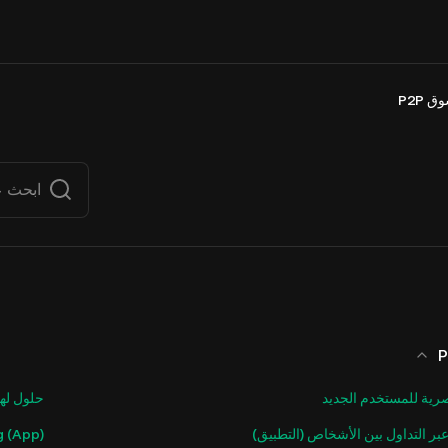
ق P2P
صرية للمستخدم الجديد
حلول لهذ
بر التداول بين الأشخاص (التطبيق)
g (App)