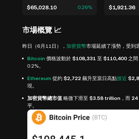
$65,028.10
$1,921.36
0.26%
市場概覽 📈
昨日（6月11日），
加密貨幣
市場延續了漲勢，受到
Bitcoin
價格波動於
$108,331
至
$110,400
之間，
0.2%。
Ethereum
從約
$2,722
飆升至當日高點
接近
$2,
現。
加密貨幣總市值
略微下滑至
$3.58 trillion
，而
24
平。