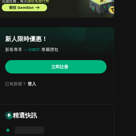
完成任務，每天
賺取免費代幣
前往 GemSlot
新人限時優惠！
新客專享
-- USDT
專屬禮包
立即註冊
已有賬號？
登入
精選快訊