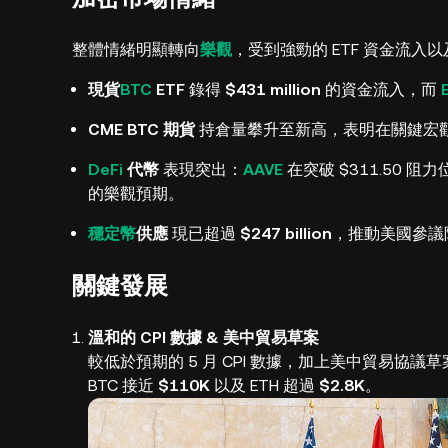
整體情緒明顯轉向
樂觀
，受到強勁的 ETF 資金流入
現貨
BTC
ETF
錄得
$431 million
的資金流入，而
CME BTC 期貨
持倉量攀升至新高，表明在關鍵宏
DeFi
代幣
表現突出：
AAVE
在突破 $311.50 阻
的樂觀預期。
穩定幣
供應
現已超過
$247 billion
，推動美國參議院
關鍵發展
溫和的 CPI 數據 & 美中貿易草案
較低於預期的 5 月 CPI 數據，加上美中貿易
BTC 接近
$110K
以及 ETH 超過
$2.8K
。